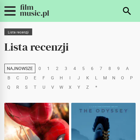
Lista recenzji
Lista recenzji
NAJNOWSZE
0
1
2
3
4
5
6
7
8
9
A
B
C
D
E
F
G
H
I
J
K
L
M
N
O
P
Q
R
S
T
U
V
W
X
Y
Z
*