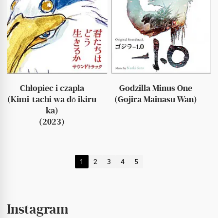
Chłopiec i czapla
Godzilla Minus One
(Kimi-tachi wa dō ikiru
(Gojira Mainasu Wan)
ka)
(2023)
1
2
3
4
5
Instagram