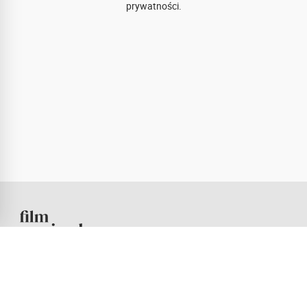
prywatności.
Największy w Polsce serwis traktujący o muzyce filmowej.
Znajdziesz tu sporo informacji zarówno o soundtrackach,
jak i ich twórcach. Setki recenzji, biografii kompozytorów,