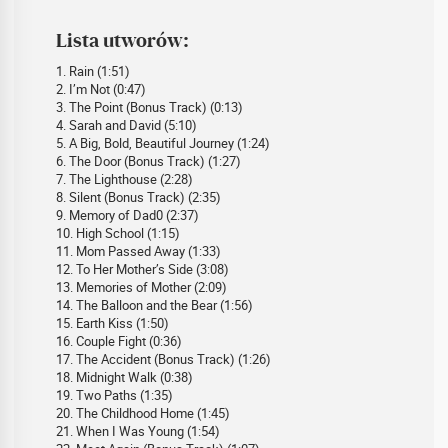
Lista utworów:
1. Rain (1:51)
2. I’m Not (0:47)
3. The Point (Bonus Track) (0:13)
4. Sarah and David (5:10)
5. A Big, Bold, Beautiful Journey (1:24)
6. The Door (Bonus Track) (1:27)
7. The Lighthouse (2:28)
8. Silent (Bonus Track) (2:35)
9. Memory of Dad0 (2:37)
10. High School (1:15)
11. Mom Passed Away (1:33)
12. To Her Mother’s Side (3:08)
13. Memories of Mother (2:09)
14. The Balloon and the Bear (1:56)
15. Earth Kiss (1:50)
16. Couple Fight (0:36)
17. The Accident (Bonus Track) (1:26)
18. Midnight Walk (0:38)
19. Two Paths (1:35)
20. The Childhood Home (1:45)
21. When I Was Young (1:54)