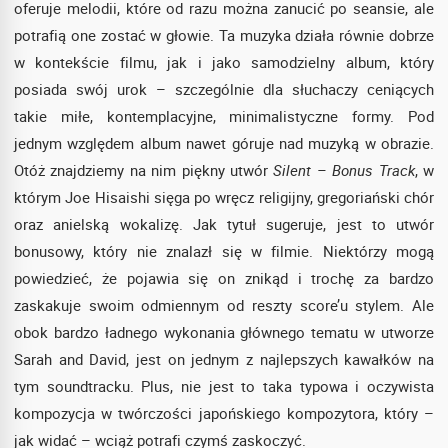
oferuje melodii, które od razu można zanucić po seansie, ale
potrafią one zostać w głowie. Ta muzyka działa równie dobrze
w kontekście filmu, jak i jako samodzielny album, który
posiada swój urok – szczególnie dla słuchaczy ceniących
takie miłe, kontemplacyjne, minimalistyczne formy. Pod
jednym względem album nawet góruje nad muzyką w obrazie.
Otóż znajdziemy na nim piękny utwór
Silent – Bonus Track
, w
którym Joe Hisaishi sięga po wręcz religijny, gregoriański chór
oraz anielską wokalizę. Jak tytuł sugeruje, jest to utwór
bonusowy, który nie znalazł się w filmie. Niektórzy mogą
powiedzieć, że pojawia się on znikąd i trochę za bardzo
zaskakuje swoim odmiennym od reszty score’u stylem. Ale
obok bardzo ładnego wykonania głównego tematu w utworze
Sarah and David, jest on jednym z najlepszych kawałków na
tym soundtracku. Plus, nie jest to taka typowa i oczywista
kompozycja w twórczości japońskiego kompozytora, który –
jak widać – wciąż potrafi czymś zaskoczyć.