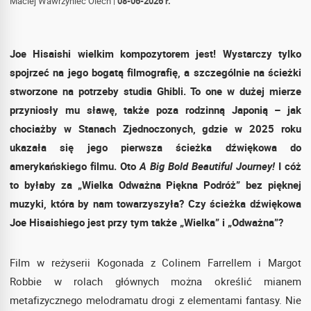
Maciej Wawrzyniec Olech
|
08-06-2026 r.
Joe Hisaishi wielkim kompozytorem jest! Wystarczy tylko
spojrzeć na jego bogatą filmografię, a szczególnie na ścieżki
stworzone na potrzeby studia Ghibli. To one w dużej mierze
przyniosły mu sławę, także poza rodzinną Japonią – jak
chociażby w Stanach Zjednoczonych, gdzie w 2025 roku
ukazała się jego pierwsza ścieżka dźwiękowa do
amerykańskiego filmu. Oto
A Big Bold Beautiful Journey!
I cóż
to byłaby za „Wielka Odważna Piękna Podróż” bez pięknej
muzyki, która by nam towarzyszyła? Czy ścieżka dźwiękowa
Joe Hisaishiego jest przy tym także „Wielka” i „Odważna”?
Film w reżyserii Kogonada z Colinem Farrellem i Margot
Robbie w rolach głównych można określić mianem
metafizycznego melodramatu drogi z elementami fantasy. Nie