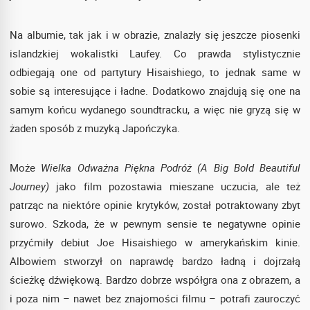
Na albumie, tak jak i w obrazie, znalazły się jeszcze piosenki
islandzkiej wokalistki Laufey. Co prawda stylistycznie
odbiegają one od partytury Hisaishiego, to jednak same w
sobie są interesujące i ładne. Dodatkowo znajdują się one na
samym końcu wydanego soundtracku, a więc nie gryzą się w
żaden sposób z muzyką Japończyka.
Może
Wielka Odważna Piękna Podróż (A Big Bold Beautiful
Journey)
jako film pozostawia mieszane uczucia, ale też
patrząc na niektóre opinie krytyków, został potraktowany zbyt
surowo. Szkoda, że w pewnym sensie te negatywne opinie
przyćmiły debiut Joe Hisaishiego w amerykańskim kinie.
Albowiem stworzył on naprawdę bardzo ładną i dojrzałą
ścieżkę dźwiękową. Bardzo dobrze współgra ona z obrazem, a
i poza nim – nawet bez znajomości filmu – potrafi zauroczyć