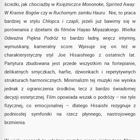
ścieżki, jak chociażby w
Księżniczce Mononoke
,
Spirited Away:
W Krainie Bogów
czy w
Ruchomym zamku Hauru
. Nie, to praca
bardziej w stylu
Chłopca i czapli
, jeżeli już bawimy się w
porównania z dziełami do filmów Hayao Miyazakiego.
Wielka
Odważna Piękna Podróż
to bardzo ładny, wręcz intymny,
wymuskany, kameralny score. Wpisuje się on też w
charakterystyczny styl Joe Hisaishiego z ostatnich lat.
Partytura zbudowana jest przede wszystkim na fortepianie,
delikatnych smyczkach, harfie, dzwonkach i repetytywnych
strukturach harmonicznych. Minimalizm tej muzyki nie wynika
jednak z ograniczenia środków, lecz z bardzo świadomej
decyzji estetycznej. Film opowiada wszak o podróży – nie tyle
fizycznej, co emocjonalnej – dlatego Hisaishi rezygnuje z
podniosłej symfoniki na rzecz płynnego, nastrojowego
brzmienia.