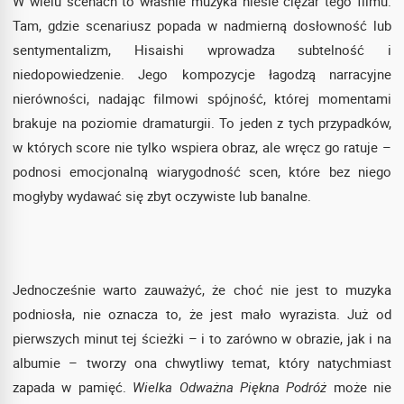
W wielu scenach to właśnie muzyka niesie ciężar tego filmu.
Tam, gdzie scenariusz popada w nadmierną dosłowność lub
sentymentalizm, Hisaishi wprowadza subtelność i
niedopowiedzenie. Jego kompozycje łagodzą narracyjne
nierówności, nadając filmowi spójność, której momentami
brakuje na poziomie dramaturgii. To jeden z tych przypadków,
w których score nie tylko wspiera obraz, ale wręcz go ratuje –
podnosi emocjonalną wiarygodność scen, które bez niego
mogłyby wydawać się zbyt oczywiste lub banalne.
Jednocześnie warto zauważyć, że choć nie jest to muzyka
podniosła, nie oznacza to, że jest mało wyrazista. Już od
pierwszych minut tej ścieżki – i to zarówno w obrazie, jak i na
albumie – tworzy ona chwytliwy temat, który natychmiast
zapada w pamięć.
Wielka Odważna Piękna Podróż
może nie