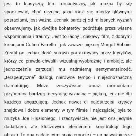
jest to klasyczny film romantyczny, jak można by się
spodziewać, choć uczucie, jakie rodzi się między głównymi
postaciami, jest ważne. Jednak bardziej od miłosnych wyznań
obserwujemy, jak dwójka bohaterów podróżuje przez własne
wspomnienia i traumy. Jest to ładny i ciekawy film, z dobrymi
kreacjami Colina Farrella i jak zawsze pięknej Margot Robbie.
Został on jednak dość surowo potraktowany przez krytyków,
którzy co prawda chwalili wizualną wyobraźnię i ambicję, ale
jednocześnie zarzucali mu nadmierną sentymentalność,
„terapeutyczne” dialogi, nierówne tempo i niejednoznaczną
dramaturgię. Może rzeczywiście obraz momentami
przypomina bardziej medytację wizualną – piękną, lecz nie dla
każdego angażującą. Jednak nawet ci najostrzejsi krytycy
znajdowali dobre elementy w tym filmie i najczęściej była to
muzyka Joe Hisaishiego. I rzeczywiście, nie jest ona jedynie
dodatkiem, ale kluczowym elementem konstrukcji tego
obrazu. To ona nadaje rytm, spaja emocje i – co najważniejsze