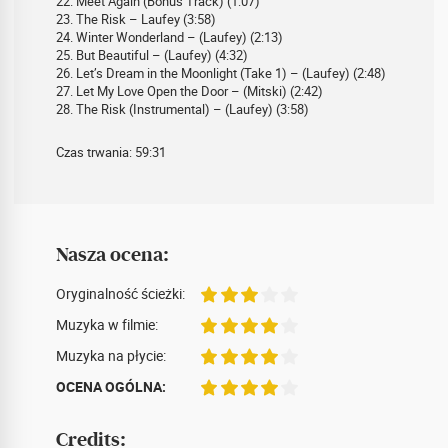
22. Meet Again (Bonus Track) (1:07)
23. The Risk – Laufey (3:58)
24. Winter Wonderland – (Laufey) (2:13)
25. But Beautiful – (Laufey) (4:32)
26. Let’s Dream in the Moonlight (Take 1) – (Laufey) (2:48)
27. Let My Love Open the Door – (Mitski) (2:42)
28. The Risk (Instrumental) – (Laufey) (3:58)
Czas trwania: 59:31
Nasza ocena:
Oryginalność ścieżki:
Muzyka w filmie:
Muzyka na płycie:
OCENA OGÓLNA:
Credits: