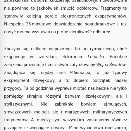
zabrakło tam dwóch kilkudziesięciosekundowych utworów, ale
nie powinno to jakkolwiek smucić odbiorców. Fragmenty te
stanowiły kolejną porcję elektronicznych eksperymentów.
Niespełna 35-minutowe doświadczenie soundtrackowe i tak
dosyć mocno wystawia na próbę cierpliwość odbiorcy.
Zaczyna się całkiem niepozornie, bo od rytmicznego, choć
skąpanego w szorstkiej elektronice
Lotniska
. Podobne
założenia prezentuje trzeci utwór zatytułowany
Wojna Światów
.
Znajdująca się między nimi
Hibernacja
, to już typowy
eksperyment dźwiękowy, a to dopiero początek naszej
przygody. Ta półgodzinna wyprawa miotać nas będzie nie tylko
pomiędzy skrajnie różnymi barwami dźwiękowymi, ale i
stylistycznymi. Nie zabraknie bowiem ujmujących,
smyczkowych melodii, ale i marszowych, militarystycznych
fragmentów. A między tym wszystkim zastaniemy również
jazzujące i swingujące utwory… Iście wybuchowa mieszanka,