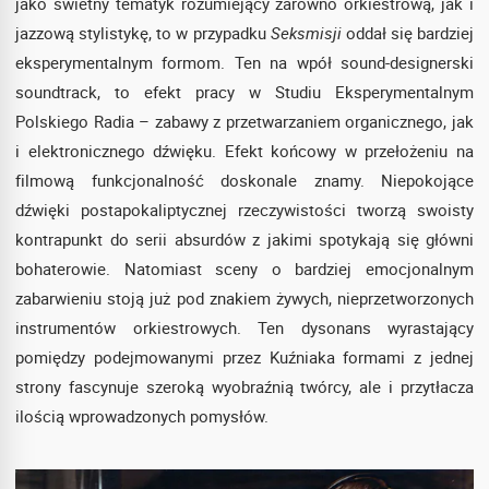
jako świetny tematyk rozumiejący zarówno orkiestrową, jak i
jazzową stylistykę, to w przypadku
Seksmisji
oddał się bardziej
eksperymentalnym formom. Ten na wpół sound-designerski
soundtrack, to efekt pracy w Studiu Eksperymentalnym
Polskiego Radia – zabawy z przetwarzaniem organicznego, jak
i elektronicznego dźwięku. Efekt końcowy w przełożeniu na
filmową funkcjonalność doskonale znamy. Niepokojące
dźwięki postapokaliptycznej rzeczywistości tworzą swoisty
kontrapunkt do serii absurdów z jakimi spotykają się główni
bohaterowie. Natomiast sceny o bardziej emocjonalnym
zabarwieniu stoją już pod znakiem żywych, nieprzetworzonych
instrumentów orkiestrowych. Ten dysonans wyrastający
pomiędzy podejmowanymi przez Kuźniaka formami z jednej
strony fascynuje szeroką wyobraźnią twórcy, ale i przytłacza
ilością wprowadzonych pomysłów.