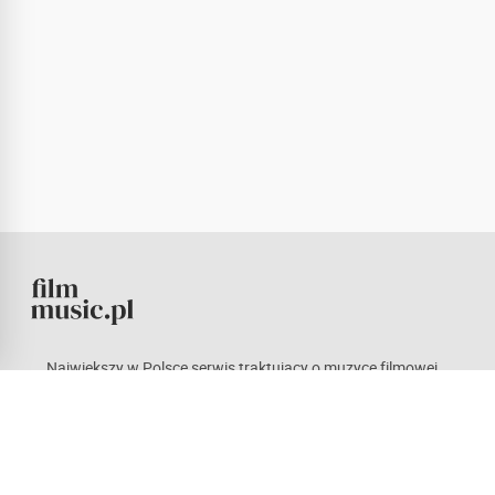
Największy w Polsce serwis traktujący o muzyce filmowej.
Znajdziesz tu sporo informacji zarówno o soundtrackach,
jak i ich twórcach. Setki recenzji, biografii kompozytorów,
ciekawe wywiady, artykuły i konkursy z atrakcyjnymi
nagrodami. Kieruje nami pasja, która mamy nadzieję stanie
się również udziałem naszych czytelników. Każdy z nas ma