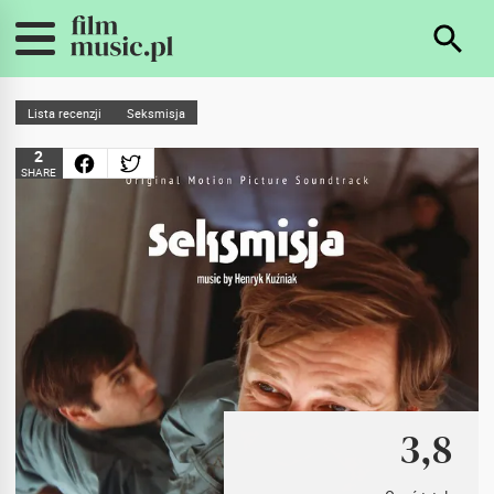
Lista recenzji
Seksmisja
2
SHARE
3,8