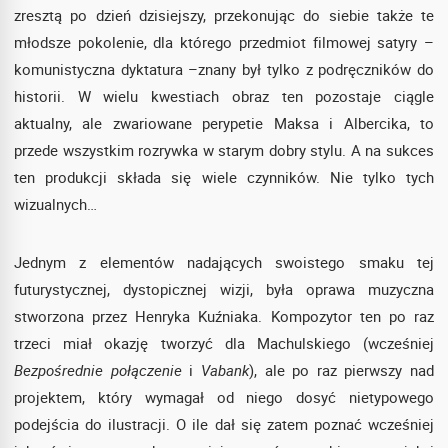
zresztą po dzień dzisiejszy, przekonując do siebie także te
młodsze pokolenie, dla którego przedmiot filmowej satyry –
komunistyczna dyktatura –znany był tylko z podręczników do
historii. W wielu kwestiach obraz ten pozostaje ciągle
aktualny, ale zwariowane perypetie Maksa i Albercika, to
przede wszystkim rozrywka w starym dobry stylu. A na sukces
ten produkcji składa się wiele czynników. Nie tylko tych
wizualnych…
Jednym z elementów nadających swoistego smaku tej
futurystycznej, dystopicznej wizji, była oprawa muzyczna
stworzona przez Henryka Kuźniaka. Kompozytor ten po raz
trzeci miał okazję tworzyć dla Machulskiego (wcześniej
Bezpośrednie połączenie
i
Vabank
), ale po raz pierwszy nad
projektem, który wymagał od niego dosyć nietypowego
podejścia do ilustracji. O ile dał się zatem poznać wcześniej