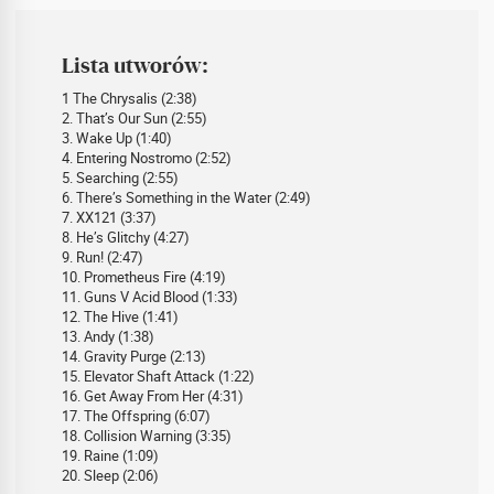
Lista utworów:
1 The Chrysalis (2:38)
2. That’s Our Sun (2:55)
3. Wake Up (1:40)
4. Entering Nostromo (2:52)
5. Searching (2:55)
6. There’s Something in the Water (2:49)
7. XX121 (3:37)
8. He’s Glitchy (4:27)
9. Run! (2:47)
10. Prometheus Fire (4:19)
11. Guns V Acid Blood (1:33)
12. The Hive (1:41)
13. Andy (1:38)
14. Gravity Purge (2:13)
15. Elevator Shaft Attack (1:22)
16. Get Away From Her (4:31)
17. The Offspring (6:07)
18. Collision Warning (3:35)
19. Raine (1:09)
20. Sleep (2:06)