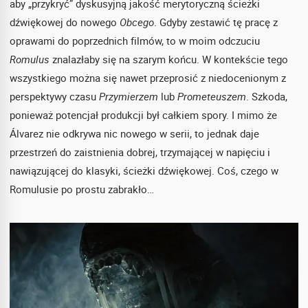
aby „przykryć” dyskusyjną jakość merytoryczną ścieżki
dźwiękowej do nowego
Obcego
. Gdyby zestawić tę pracę z
oprawami do poprzednich filmów, to w moim odczuciu
Romulus
znalazłaby się na szarym końcu. W kontekście tego
wszystkiego można się nawet przeprosić z niedocenionym z
perspektywy czasu
Przymierzem
lub
Prometeuszem
. Szkoda,
ponieważ potencjał produkcji był całkiem spory. I mimo że
Álvarez nie odkrywa nic nowego w serii, to jednak daje
przestrzeń do zaistnienia dobrej, trzymającej w napięciu i
nawiązującej do klasyki, ścieżki dźwiękowej. Coś, czego w
Romulusie po prostu zabrakło…