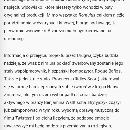
napięciu widowisko, które niestety tylko wchodzi w buty
oryginalnej produkcji. Mimo wszystko
Romulus
całkiem nieźle
poradził sobie w dystrybucji kinowej, biorąc pod uwagę, że
pierwotnie widowisko Álvareza miało być kierowane na
streaming.
Informacja o przejęciu projektu przez Urugwajczyka budziła
nadzieję, że wraz z nim „na pokład” zwerbowany zostanie jego
stały współpracownik, hiszpański kompozytor, Roque Baños.
Tak się jednak nie stało. Producent (Ridley Scott) skierował
się w stronę bardziej znanych sobie twórców z kręgu Hansa
Zimmera, ale tym razem wybór padł na coraz bardziej
aktywnego w branży Benjamina Wallfischa. Brytyjczyk zdążył
już zaimponować w tym roku wyborną oprawą muzyczną do
filmu
Twisters
i po cichu liczyłem, że podobne emocje
towarzyszyć mi będą podczas przemierzania rozległych,