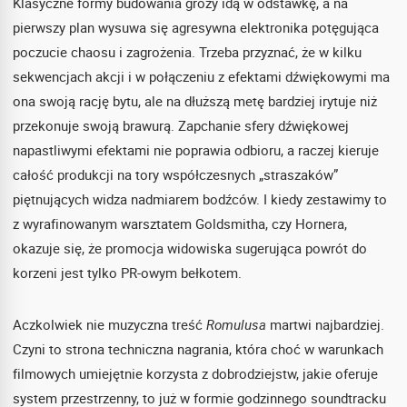
Klasyczne formy budowania grozy idą w odstawkę, a na
pierwszy plan wysuwa się agresywna elektronika potęgująca
poczucie chaosu i zagrożenia. Trzeba przyznać, że w kilku
sekwencjach akcji i w połączeniu z efektami dźwiękowymi ma
ona swoją rację bytu, ale na dłuższą metę bardziej irytuje niż
przekonuje swoją brawurą. Zapchanie sfery dźwiękowej
napastliwymi efektami nie poprawia odbioru, a raczej kieruje
całość produkcji na tory współczesnych „straszaków”
piętnujących widza nadmiarem bodźców. I kiedy zestawimy to
z wyrafinowanym warsztatem Goldsmitha, czy Hornera,
okazuje się, że promocja widowiska sugerująca powrót do
korzeni jest tylko PR-owym bełkotem.
Aczkolwiek nie muzyczna treść
Romulusa
martwi najbardziej.
Czyni to strona techniczna nagrania, która choć w warunkach
filmowych umiejętnie korzysta z dobrodziejstw, jakie oferuje
system przestrzenny, to już w formie godzinnego soundtracku