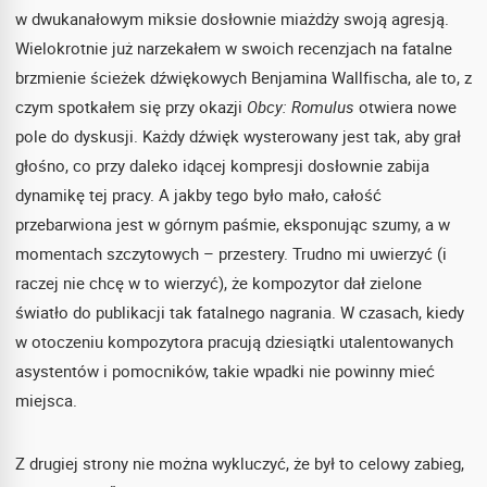
w dwukanałowym miksie dosłownie miażdży swoją agresją.
Wielokrotnie już narzekałem w swoich recenzjach na fatalne
brzmienie ścieżek dźwiękowych Benjamina Wallfischa, ale to, z
czym spotkałem się przy okazji
Obcy:
Romulus
otwiera nowe
pole do dyskusji. Każdy dźwięk wysterowany jest tak, aby grał
głośno, co przy daleko idącej kompresji dosłownie zabija
dynamikę tej pracy. A jakby tego było mało, całość
przebarwiona jest w górnym paśmie, eksponując szumy, a w
momentach szczytowych – przestery. Trudno mi uwierzyć (i
raczej nie chcę w to wierzyć), że kompozytor dał zielone
światło do publikacji tak fatalnego nagrania. W czasach, kiedy
w otoczeniu kompozytora pracują dziesiątki utalentowanych
asystentów i pomocników, takie wpadki nie powinny mieć
miejsca.
Z drugiej strony nie można wykluczyć, że był to celowy zabieg,