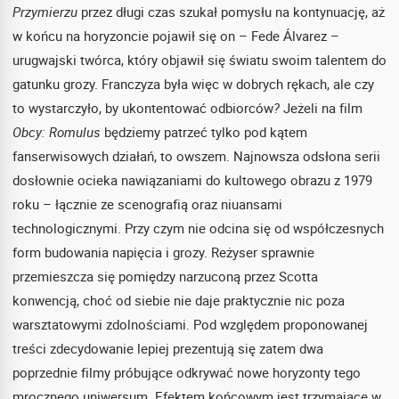
Przymierzu
przez długi czas szukał pomysłu na kontynuację, aż
w końcu na horyzoncie pojawił się on – Fede Álvarez –
urugwajski twórca, który objawił się światu swoim talentem do
gatunku grozy. Franczyza była więc w dobrych rękach, ale czy
to wystarczyło, by ukontentować odbiorców
?
Jeżeli na film
Obcy: Romulus
będziemy patrzeć tylko pod kątem
fanserwisowych działań, to owszem. Najnowsza odsłona serii
dosłownie ocieka nawiązaniami do kultowego obrazu z 1979
roku – łącznie ze scenografią oraz niuansami
technologicznymi. Przy czym nie odcina się od współczesnych
form budowania napięcia i grozy. Reżyser sprawnie
przemieszcza się pomiędzy narzuconą przez Scotta
konwencją, choć od siebie nie daje praktycznie nic poza
warsztatowymi zdolnościami. Pod względem proponowanej
treści zdecydowanie lepiej prezentują się zatem dwa
poprzednie filmy próbujące odkrywać nowe horyzonty tego
mrocznego uniwersum. Efektem końcowym jest trzymające w