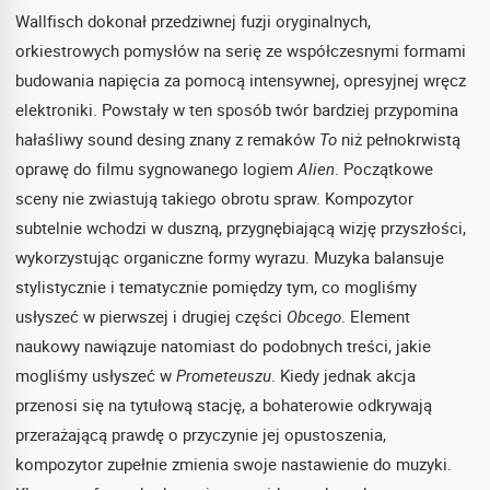
Wallfisch dokonał przedziwnej fuzji oryginalnych,
orkiestrowych pomysłów na serię ze współczesnymi formami
budowania napięcia za pomocą intensywnej, opresyjnej wręcz
elektroniki. Powstały w ten sposób twór bardziej przypomina
hałaśliwy sound desing znany z remaków
To
niż pełnokrwistą
oprawę do filmu sygnowanego logiem
Alien
. Początkowe
sceny nie zwiastują takiego obrotu spraw. Kompozytor
subtelnie wchodzi w duszną, przygnębiającą wizję przyszłości,
wykorzystując organiczne formy wyrazu. Muzyka balansuje
stylistycznie i tematycznie pomiędzy tym, co mogliśmy
usłyszeć w pierwszej i drugiej części
Obcego
. Element
naukowy nawiązuje natomiast do podobnych treści, jakie
mogliśmy usłyszeć w
Prometeuszu
. Kiedy jednak akcja
przenosi się na tytułową stację, a bohaterowie odkrywają
przerażającą prawdę o przyczynie jej opustoszenia,
kompozytor zupełnie zmienia swoje nastawienie do muzyki.