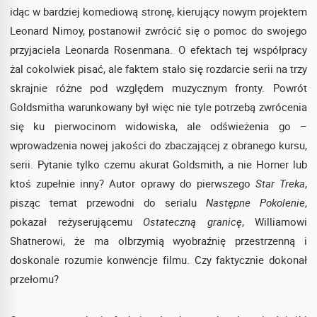
idąc w bardziej komediową stronę, kierujący nowym projektem
Leonard Nimoy, postanowił zwrócić się o pomoc do swojego
przyjaciela Leonarda Rosenmana. O efektach tej współpracy
żal cokolwiek pisać, ale faktem stało się rozdarcie serii na trzy
skrajnie różne pod względem muzycznym fronty. Powrót
Goldsmitha warunkowany był więc nie tyle potrzebą zwrócenia
się ku pierwocinom widowiska, ale odświeżenia go –
wprowadzenia nowej jakości do zbaczającej z obranego kursu,
serii. Pytanie tylko czemu akurat Goldsmith, a nie Horner lub
ktoś zupełnie inny? Autor oprawy do pierwszego
Star Treka
,
pisząc temat przewodni do serialu
Następne Pokolenie
,
pokazał reżyserującemu
Ostateczną granicę
, Williamowi
Shatnerowi, że ma olbrzymią wyobraźnię przestrzenną i
doskonale rozumie konwencje filmu. Czy faktycznie dokonał
przełomu?