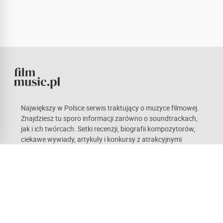
Największy w Polsce serwis traktujący o muzyce filmowej.
Znajdziesz tu sporo informacji zarówno o soundtrackach,
jak i ich twórcach. Setki recenzji, biografii kompozytorów,
ciekawe wywiady, artykuły i konkursy z atrakcyjnymi
nagrodami. Kieruje nami pasja, która mamy nadzieję stanie
się również udziałem naszych czytelników. Każdy z nas ma
odmienne gusta, co w teorii sprawia wrażenie
obiektywnych opinii. Zachęcamy do czynnego udziału w
życiu portalu.
Recenzje
Newsy
Artykuły
Kompozytorzy
Forum