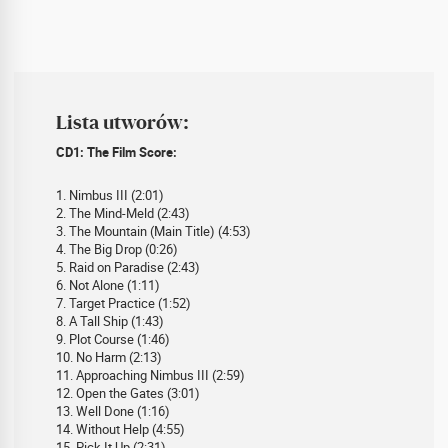
Lista utworów:
CD1: The Film Score:
1. Nimbus III (2:01)
2. The Mind-Meld (2:43)
3. The Mountain (Main Title) (4:53)
4. The Big Drop (0:26)
5. Raid on Paradise (2:43)
6. Not Alone (1:11)
7. Target Practice (1:52)
8. A Tall Ship (1:43)
9. Plot Course (1:46)
10. No Harm (2:13)
11. Approaching Nimbus III (2:59)
12. Open the Gates (3:01)
13. Well Done (1:16)
14. Without Help (4:55)
15. Pick It Up (2:31)