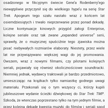
osadzonego w fikcyjnym świecie Gene’a Rodenberry’ego
niewątpliwie przyczynił się do wielkiego hype’u na serię
Star
Trek
. Apogeum tego szału nastało wraz z końcem lat
osiemdziesiątych i trwało nieprzerwanie przez ponad dekadę.
Liczne kontynuacje kinowych przygód załogi Enterprise,
kolejne seriale oraz tak zwane „expanded universe” serii,
sprawiły, że o muzycznej spuściźnie tego zjawiska można
pisać niebywałych rozmiarów elaboraty. Niestety, przez wiele
lat nie przywiązywano większej wagi do jej promowania.
Owszem, wraz z nowymi filmami, czy pilotami kolejnych
seriali, pojawiały się również okolicznościowe soundtracki.
Niemniej jednak, wydawcy traktowali je bardzo przedmiotowo,
umieszczając na krążkach tylko namiastkę godnego uwagi
materiału. Przekonali się o tym wszyscy ci, którzy kupili
jubileuszowe wydanie ścieżki dźwiękowej do
Star Trek: TMP
.
Szkoda, że wtenczas poprzestano tylko na tym jednym filmie, a
przez kolejną dekadę kwestia muzyki do filmów i seriali spod