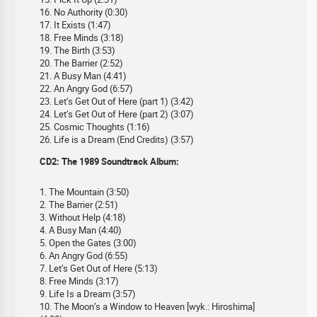
16. No Authority (0:30)
17. It Exists (1:47)
18. Free Minds (3:18)
19. The Birth (3:53)
20. The Barrier (2:52)
21. A Busy Man (4:41)
22. An Angry God (6:57)
23. Let’s Get Out of Here (part 1) (3:42)
24. Let’s Get Out of Here (part 2) (3:07)
25. Cosmic Thoughts (1:16)
26. Life is a Dream (End Credits) (3:57)
CD2: The 1989 Soundtrack Album:
1. The Mountain (3:50)
2. The Barrier (2:51)
3. Without Help (4:18)
4. A Busy Man (4:40)
5. Open the Gates (3:00)
6. An Angry God (6:55)
7. Let’s Get Out of Here (5:13)
8. Free Minds (3:17)
9. Life Is a Dream (3:57)
10. The Moon’s a Window to Heaven [wyk.: Hiroshima]