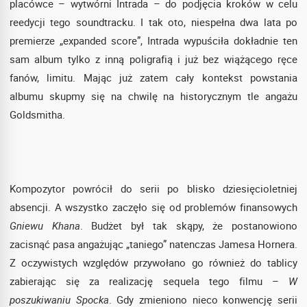
placówce – wytwórni Intrada – do podjęcia kroków w celu
reedycji tego soundtracku. I tak oto, niespełna dwa lata po
premierze „expanded score”, Intrada wypuściła dokładnie ten
sam album tylko z inną poligrafią i już bez wiążącego ręce
fanów, limitu. Mając już zatem cały kontekst powstania
albumu skupmy się na chwilę na historycznym tle angażu
Goldsmitha.
Kompozytor powrócił do serii po blisko dziesięcioletniej
absencji. A wszystko zaczęło się od problemów finansowych
Gniewu Khana
. Budżet był tak skąpy, że postanowiono
zacisnąć pasa angażując „taniego” natenczas Jamesa Hornera.
Z oczywistych względów przywołano go również do tablicy
zabierając się za realizację sequela tego filmu –
W
poszukiwaniu Spocka
. Gdy zmieniono nieco konwencję serii