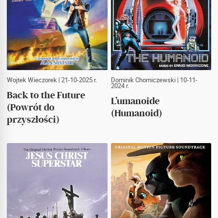
Wojtek Wieczorek
| 21-10-2025 r.
Dominik Chomiczewski
| 10-11-
2024 r.
Back to the Future
L’umanoide
(Powrót do
(Humanoid)
przyszłości)