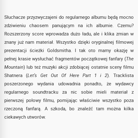
Słuchacze przyzwyczajeni do regularnego albumu będą mocno
zdziwieniu chaosem panującym na ich albumie. Czemu?
Rozszerzony score wprowadza dużo ładu, ale i klika zmian w
znany już nam materiał. Wszystko dzięki oryginalnej filmowej
prezentacji ścieżki Goldsmitha. I tak oto mamy okazję w
pełnej krasie wysłuchać fragmentów początkowej fanfary (
The
Mountain
) lub też muzyki akcji zdobiącej ostatnie sceny filmu
Shatnera (
Let’s Get Out Of Here Part 1 i 2
). Tracklista
poszerzonego wydania udowadnia ponadto, że wydawcy
regularnego soundtracku za nic sobie mieli materiał z
pierwszej połowy filmu, pomijając właściwie wszystko poza
rzeczoną fanfarą. A szkoda, bo znaleźć tam można kilka
ciekawych utworów.