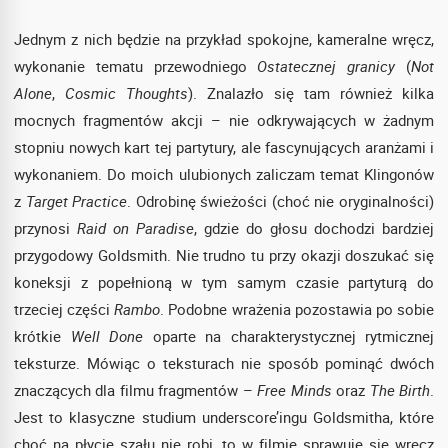
Jednym z nich będzie na przykład spokojne, kameralne wręcz,
wykonanie tematu przewodniego
Ostatecznej granicy
(
Not
Alone
,
Cosmic Thoughts
). Znalazło się tam również kilka
mocnych fragmentów akcji – nie odkrywających w żadnym
stopniu nowych kart tej partytury, ale fascynujących aranżami i
wykonaniem. Do moich ulubionych zaliczam temat Klingonów
z
Target Practice
. Odrobinę świeżości (choć nie oryginalności)
przynosi
Raid on Paradise
, gdzie do głosu dochodzi bardziej
przygodowy Goldsmith. Nie trudno tu przy okazji doszukać się
koneksji z popełnioną w tym samym czasie partyturą do
trzeciej części
Rambo
. Podobne wrażenia pozostawia po sobie
krótkie
Well Done
oparte na charakterystycznej rytmicznej
teksturze. Mówiąc o teksturach nie sposób pominąć dwóch
znaczących dla filmu fragmentów –
Free Minds
oraz
The Birth
.
Jest to klasyczne studium underscore’ingu Goldsmitha, które
choć na płycie szału nie robi, to w filmie sprawuje się wręcz