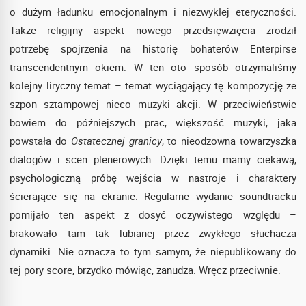
o dużym ładunku emocjonalnym i niezwykłej eteryczności.
Także religijny aspekt nowego przedsięwzięcia zrodził
potrzebę spojrzenia na historię bohaterów Enterpirse
transcendentnym okiem. W ten oto sposób otrzymaliśmy
kolejny liryczny temat – temat wyciągający tę kompozycję ze
szpon sztampowej nieco muzyki akcji. W przeciwieństwie
bowiem do późniejszych prac, większość muzyki, jaka
powstała do
Ostatecznej granicy
, to nieodzowna towarzyszka
dialogów i scen plenerowych. Dzięki temu mamy ciekawą,
psychologiczną próbę wejścia w nastroje i charaktery
ścierające się na ekranie. Regularne wydanie soundtracku
pomijało ten aspekt z dosyć oczywistego względu –
brakowało tam tak lubianej przez zwykłego słuchacza
dynamiki. Nie oznacza to tym samym, że niepublikowany do
tej pory score, brzydko mówiąc, zanudza. Wręcz przeciwnie.