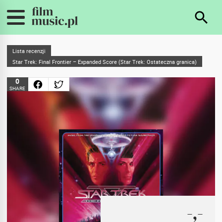
Lista recenzji
Star Trek: Final Frontier – Expanded Score (Star Trek: Ostateczna granica)
0
SHARE
-,-