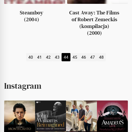
Steamboy
Cast Away: The Films
(2004)
of Robert Zemeckis
(kompilacja)
(2000)
40
41
42
43
44
45
46
47
48
Instagram