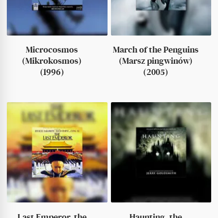
Microcosmos
March of the Penguins
(Mikrokosmos)
(Marsz pingwinów)
(1996)
(2005)
Last Emperor, the
Haunting, the