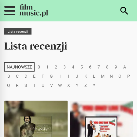
Lista recenzji
Lista recenzji
NAJNOWSZE
0
1
2
3
4
5
6
7
8
9
A
B
C
D
E
F
G
H
I
J
K
L
M
N
O
P
Q
R
S
T
U
V
W
X
Y
Z
*