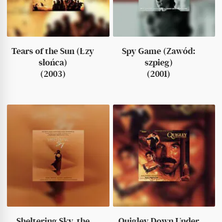
Tears of the Sun (Łzy
Spy Game (Zawód:
słońca)
szpieg)
(2003)
(2001)
Sheltering Sky, the
Quigley Down Under