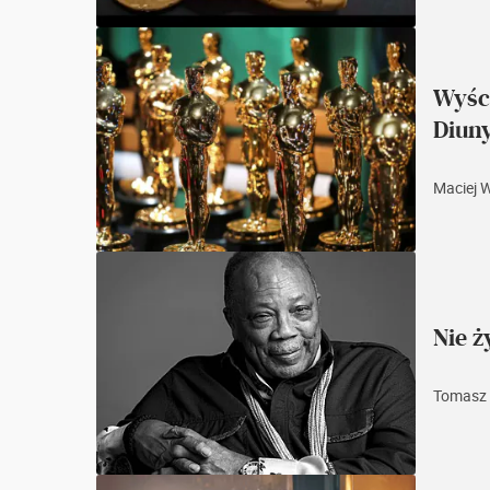
Wyśc
Diun
Maciej 
Nie ż
Tomasz