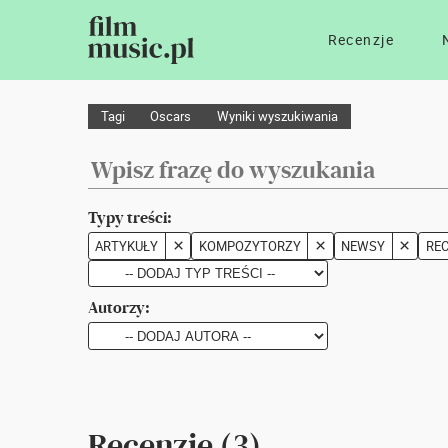
Recenzje
Tagi
Oscars
Wyniki wyszukiwania
Typy treści:
ARTYKUŁY
KOMPOZYTORZY
NEWSY
RE
Autorzy:
Recenzje (3)