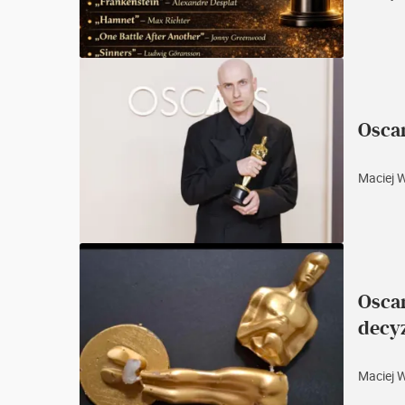
Oscar
Maciej 
Osca
decyz
Maciej 