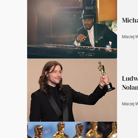
Mich
Maciej 
Ludw
Nola
Maciej 