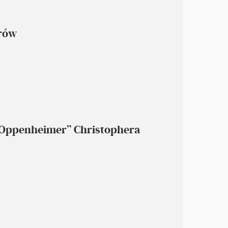
rów
„Oppenheimer” Christophera