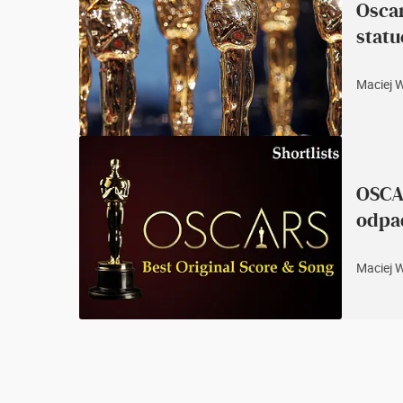
Osca
statu
Maciej 
OSCAR
odpad
Maciej 