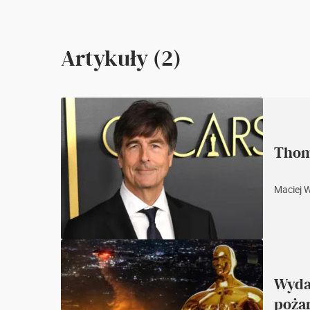
Artykuły (2)
Thom
Maciej 
Wyda
poża