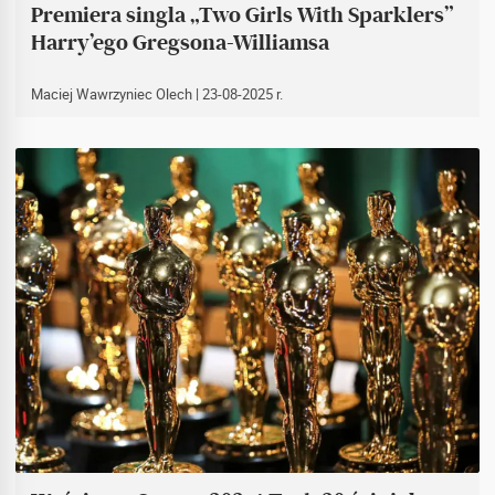
Premiera singla „Two Girls With Sparklers”
Harry’ego Gregsona-Williamsa
Maciej Wawrzyniec Olech
| 23-08-2025 r.