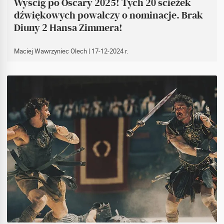
Wyścig po Oscary 2025! Tych 20 ścieżek
dźwiękowych powalczy o nominacje. Brak
Diuny 2 Hansa Zimmera!
Maciej Wawrzyniec Olech
| 17-12-2024 r.