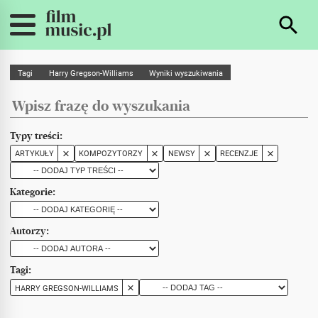
Tagi
Harry Gregson-Williams
Wyniki wyszukiwania
Typy treści:
ARTYKUŁY
KOMPOZYTORZY
NEWSY
RECENZJE
Kategorie:
Autorzy:
Tagi:
HARRY GREGSON-WILLIAMS