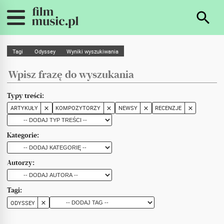
Tagi
Odyssey
Wyniki wyszukiwania
Typy treści:
ARTYKUŁY
KOMPOZYTORZY
NEWSY
RECENZJE
Kategorie:
Autorzy:
Tagi:
ODYSSEY