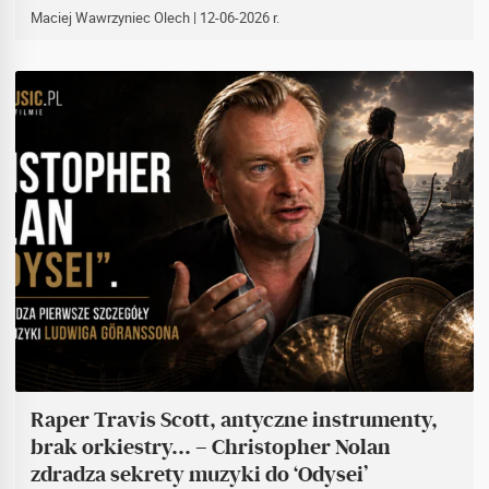
Maciej Wawrzyniec Olech
| 12-06-2026 r.
Raper Travis Scott, antyczne instrumenty,
brak orkiestry… – Christopher Nolan
zdradza sekrety muzyki do ‘Odysei’