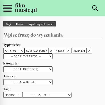
Tagi
Horror
Wyniki wyszukiwania
Typy treści:
ARTYKUŁY
KOMPOZYTORZY
NEWSY
RECENZJE
Kategorie:
Autorzy:
Tagi:
HORROR