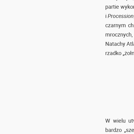
partie wyk
i
Procession
czarnym cha
mrocznych,
Natachy Atl
rzadko „żołn
W wielu ut
bardzo „sz