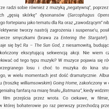
ze radzi sobie również z muzyką „negatywną”, poprze
ch „gęsią skórkę” dysonansów (
Sarcophagus Open
go fortepianu jako tematu dla Ra oraz „zawodzącym” n
fektywnie tworzy nastrój zagrożenia i suspense’u, posi
mierze smyczkami (brawa za
Entering the Stargate
!)
daje się być
Ra – The Sun God
, z niesamowitą, budującą
kończony ekscytującą sekwencją akcji. Nie wiem c
kiwać od tego typu muzyki? W muzyce pojawia się ró
 przegranego losu i choć to muzyka do kina stu-
go, w wielu momentach jest dość dramatycznie. Alb
lu (troszkę
williamsowskim
)
Going Home
, zakończony w 
enialną fanfarą na miarę finału
„Batmana”
, kiedy widzi
 film przejścia przez wrota. Co ciekawe, w filmie
 w której bohaterowie po raz pierwszy przechodzą prz