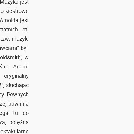
 Muzyka jest
 orkiestrowe
Arnolda jest
atnich lat.
 tzw. muzyki
awcami” byli
oldsmith, w
śnie Arnold
 oryginalny
t”
, słuchając
nny. Pewnych
czej powinna
sięga tu do
wa, potężna
spektakularne