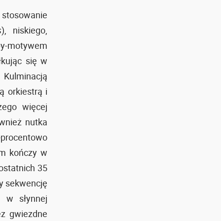
z stosowanie
s
), niskiego,
iby-motywem
łkując się w
. Kulminacją
 orkiestrą i
zego więcej
wnież nutka
procentowo
um kończy w
ostatnich 35
my sekwencję
, w słynnej
ez gwiezdne