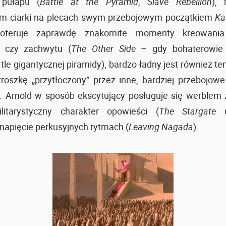
 pułapu (
Battle at the Pyramid
,
Slave Rebellion
),
m ciarki na plecach swym przebojowym początkiem
Ka
feruje zaprawdę znakomite momenty kreowania
 czy zachwytu (
The Other Side
– gdy bohaterowie
tle gigantycznej piramidy), bardzo ładny jest również te
roszkę „przytłoczony” przez inne, bardziej przebojowe
. Arnold w sposób ekscytujący posługuje się werblem 
litarystyczny charakter opowieści (
The Stargate 
napięcie perkusyjnych rytmach (
Leaving Nagada
).