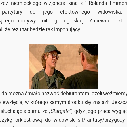
rzez niemieckiego wizjonera kina s-f Rolanda Emmer
 partytury do jego efektownego widowiska, o
jącego motywy mitologii egipskiej. Zapewne nikt
, że rezultat będzie tak imponujący.
olda można śmiało nazwać debiutantem jeżeli weźmiem
sięwzięcia, w którego samym środku się znalazł. Jeszcz
 słuchając albumu ze
„Stargate”
, gdyż jego praca wygląd
zykę orkiestrową do widowisk s-f/fantasy/przygody