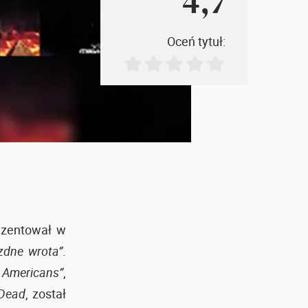
4,7
Oceń tytuł:
ezentował w
zdne wrota”
.
 Americans”
,
 Dead
, został