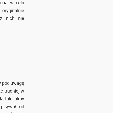
icha w celu
ryginalnie
 z nich nie
y pod uwagę
e trudniej w
a tak, jakby
 pisywał od