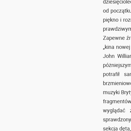
dziesięciol
od początku
piękno i ro
prawdziwym
Zapewne źró
„kina nowej
John Willi
póżniejszy
potrafił s
brzmieniow
muzyki Bryty
fragmentów 
wyglądać z
sprawdzony
sekcja dęta,