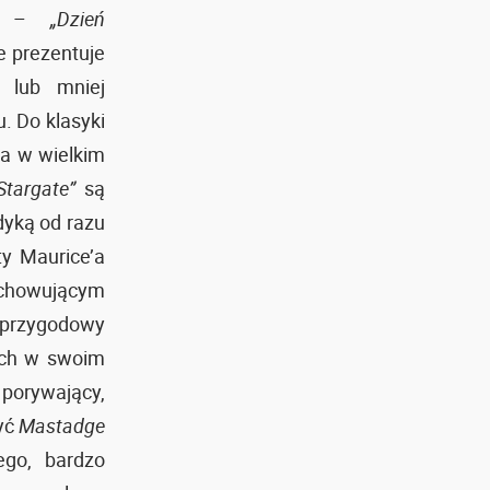
ora –
„Dzień
e prezentuje
 lub mniej
. Do klasyki
ca w wielkim
Stargate”
są
dyką od razu
y Maurice’a
chowującym
i przygodowy
zych w swoim
porywający,
yć
Mastadge
ego, bardzo