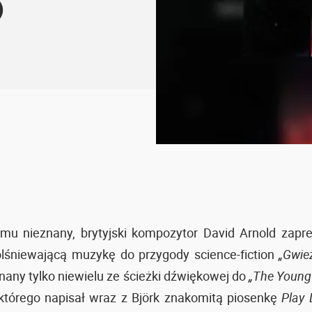
)
omu nieznany, brytyjski kompozytor David Arnold zapr
lśniewającą muzykę do przygody science-fiction
„Gwie
nany tylko niewielu ze ścieżki dźwiękowej do
„The Young
 którego napisał wraz z Björk znakomitą piosenkę
Play