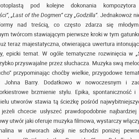
rotoplastą pod kolejne dokonania kompozyt
ści”
,
„Last of the Dogmen”
czy
„Godzilla”
. Jednakowoż ni
 formy nad treścią, co często zdarza się młodym
ym twórcom stawiającym pierwsze kroki w tym gatunku
już teraz majestatyczna, otwierająca uwertura intonują
ny, epicki temat. W ogóle tematyczne rozwinięcia w
„
zybko przyswajalne przez słuchacza. Muzyka swą melo
cho” przypominając choćby wielkie, przygodowe temat
zy Johna Barry. Dodatkowo w nowoczesnym i za
orkiestrowe brzmienie stylu. Epika, spontaniczność 
ielu utworów stawia tą ścieżkę pośród najwybitniejs
 jeżeli chcecie usłyszeć prawdopodobnie najbardziej 
wy utwór jaki oferuje muzyka filmowa, wystarczy włącz
nalina w utworach akcji nie schodzi poniżej pewn