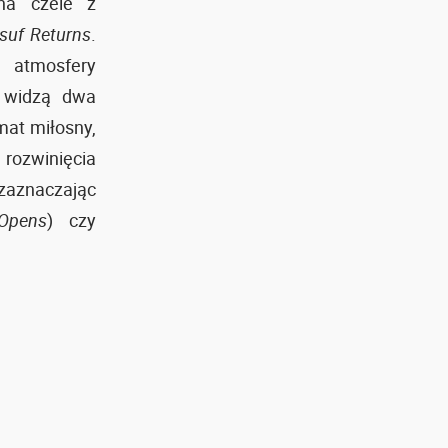
 na czele z
suf Returns
.
 atmosfery
 widzą dwa
mat miłosny,
 rozwinięcia
zaznaczając
Opens
) czy