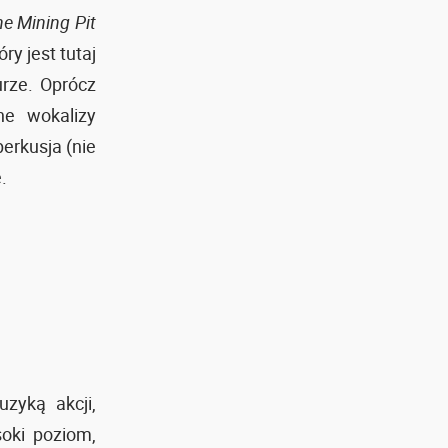
e Mining Pit
ry jest tutaj
urze. Oprócz
ne wokalizy
perkusja (nie
.
zyką akcji,
oki poziom,