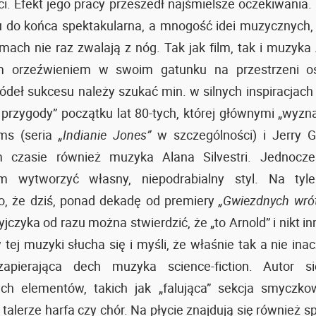
eci. Efekt jego pracy przeszedł najśmielsze oczekiwania.
 do końca spektakularna, a mnogość idei muzycznych,
zmach nie raz zwalają z nóg. Tak jak film, tak i muzyka 
 orzeźwieniem w swoim gatunku na przestrzeni ost
deł sukcesu należy szukać min. w silnych inspiracjach
 przygody” początku lat 80-tych, której głównymi „wyzn
ams (seria
„Indianie Jones”
w szczególności) i Jerry G
m czasie również muzyka Alana Silvestri. Jednocze
am wytworzyć własny, niepodrabialny styl. Na tyle
o, że dziś, ponad dekadę od premiery
„Gwiezdnych wró
jczyka od razu można stwierdzić, że „to Arnold” i nikt i
tej muzyki słucha się i myśli, że właśnie tak a nie ina
apierająca dech muzyka science-fiction. Autor 
ch elementów, takich jak „falująca” sekcja smyczko
 talerze harfa czy chór. Na płycie znajdują się również 