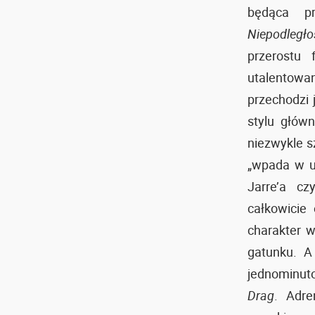
będąca p
Niepodległo
przerostu
utalentowan
przechodzi 
stylu głów
niezwykle s
„wpada w u
Jarre’a c
całkowicie 
charakter w
gatunku. A
jednominuto
Drag
. Adre