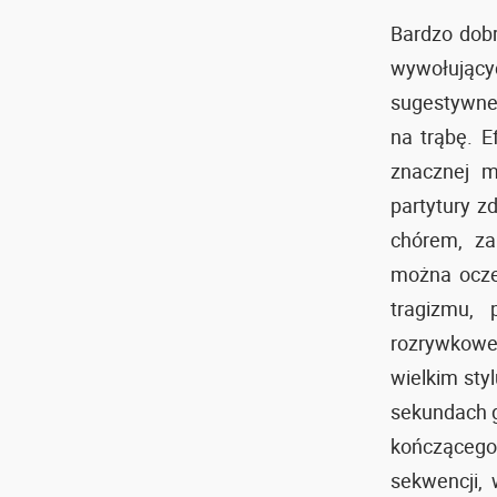
Bardzo dobr
wywołujący
sugestywne
na trąbę. E
znacznej 
partytury z
chórem, za
można ocze
tragizmu,
rozrywkowe
wielkim sty
sekundach g
kończącego
sekwencji,