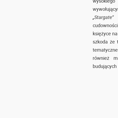
wysokiego
wywołujący
„Stargate”
o
cudowności
księżyce na 
szkoda że t
tematyczne
również mi
budujących 