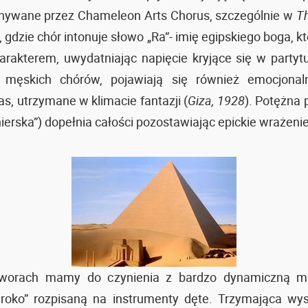
onywane przez Chameleon Arts Chorus, szczególnie w
Th
, gdzie chór intonuje słowo „Ra”- imię egipskiego boga, któ
rakterem, uwydatniając napięcie kryjące się w partyt
 męskich chórów, pojawiają się również emocjonal
as, utrzymane w klimacie fantazji (
Giza, 1928
). Potężna 
ierska”) dopełnia całości pozostawiając epickie wrażenie
worach mamy do czynienia z bardzo dynamiczną mu
eroko” rozpisaną na instrumenty dęte. Trzymająca wys