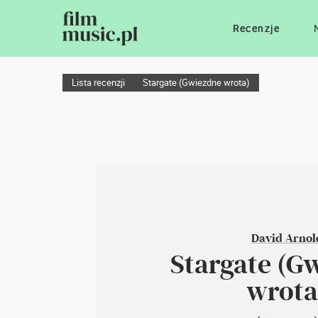
Recenzje
Lista recenzji
Stargate (Gwiezdne wrota)
David Arnol
Stargate (G
wrota