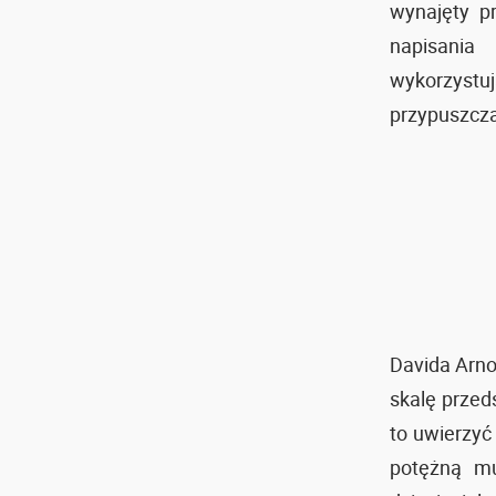
wynajęty p
napisania
wykorzystu
przypuszczał
Davida Arn
skalę przed
to uwierzyć
potężną mu