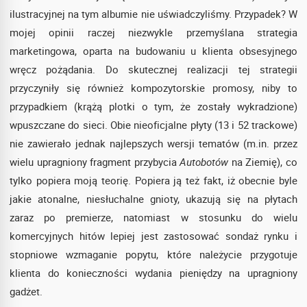
ilustracyjnej na tym albumie nie uświadczyliśmy. Przypadek? W
mojej opinii raczej niezwykle przemyślana strategia
marketingowa, oparta na budowaniu u klienta obsesyjnego
wręcz pożądania. Do skutecznej realizacji tej strategii
przyczyniły się również kompozytorskie promosy, niby to
przypadkiem (krążą plotki o tym, że zostały wykradzione)
wpuszczane do sieci. Obie nieoficjalne płyty (13 i 52 trackowe)
nie zawierało jednak najlepszych wersji tematów (m.in. przez
wielu upragniony fragment przybycia
Autobotów
na Ziemię), co
tylko popiera moją teorię. Popiera ją też fakt, iż obecnie byle
jakie atonalne, niesłuchalne gnioty, ukazują się na płytach
zaraz po premierze, natomiast w stosunku do wielu
komercyjnych hitów lepiej jest zastosować sondaż rynku i
stopniowe wzmaganie popytu, które należycie przygotuje
klienta do konieczności wydania pieniędzy na upragniony
gadżet.