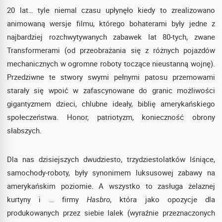
20 lat… tyle niemal czasu upłynęło kiedy to zrealizowano
animowaną wersje filmu, którego bohaterami były jedne z
najbardziej rozchwytywanych zabawek lat 80-tych, zwane
Transformerami (od przeobrażania się z różnych pojazdów
mechanicznych w ogromne roboty toczące nieustanną wojnę).
Przedziwne te stwory swymi pełnymi patosu przemowami
starały się wpoić w zafascynowane do granic możliwości
gigantyzmem dzieci, chlubne ideały, biblię amerykańskiego
społeczeństwa. Honor, patriotyzm, konieczność obrony
słabszych.
Dla nas dzisiejszych dwudziesto, trzydziestolatków lśniące,
samochody-roboty, były synonimem luksusowej zabawy na
amerykańskim poziomie. A wszystko to zasługa żelaznej
kurtyny i … firmy
Hasbro
, która jako opozycje dla
produkowanych przez siebie lalek (wyraźnie przeznaczonych