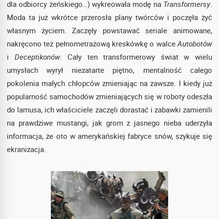
dla odbiorcy żeńskiego…) wykreowała modę na
Transformersy
.
Moda ta już wkrótce przerosła plany twórców i poczęła żyć
własnym życiem. Zaczęły powstawać seriale animowane,
nakręcono też pełnometrażową kreskówkę o walce
Autobotów
i
Deceptikonów
. Cały ten transformerowy świat w wielu
umysłach wyrył niezatarte piętno, mentalność całego
pokolenia małych chłopców zmieniając na zawsze. I kiedy już
popularność samochodów zmieniających się w roboty odeszła
do lamusa, ich właściciele zaczęli dorastać i zabawki zamienili
na prawdziwe mustangi, jak grom z jasnego nieba uderzyła
informacja, że oto w amerykańskiej fabryce snów, szykuje się
ekranizacja.