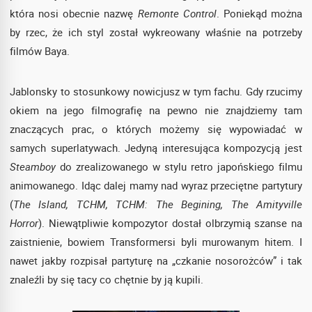
która nosi obecnie nazwę
Remonte Control
. Poniekąd można
by rzec, że ich styl został wykreowany właśnie na potrzeby
filmów Baya.
Jablonsky to stosunkowy nowicjusz w tym fachu. Gdy rzucimy
okiem na jego filmografię na pewno nie znajdziemy tam
znaczących prac, o których możemy się wypowiadać w
samych superlatywach. Jedyną interesująca kompozycją jest
Steamboy
do zrealizowanego w stylu retro japońskiego filmu
animowanego. Idąc dalej mamy nad wyraz przeciętne partytury
(
The Island, TCHM, TCHM: The Begining, The Amityville
Horror
). Niewątpliwie kompozytor dostał olbrzymią szanse na
zaistnienie, bowiem Transformersi byli murowanym hitem. I
nawet jakby rozpisał partyturę na „czkanie nosorożców” i tak
znaleźli by się tacy co chętnie by ją kupili.