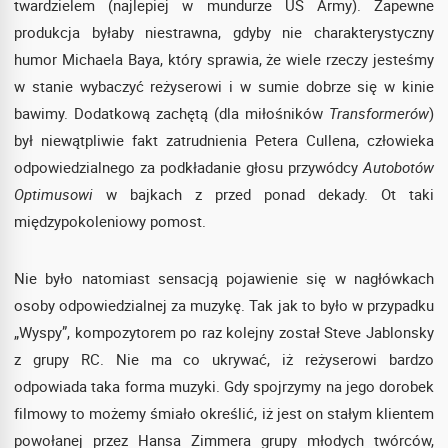
twardzielem (najlepiej w mundurze US Army). Zapewne
produkcja byłaby niestrawna, gdyby nie charakterystyczny
humor Michaela Baya, który sprawia, że wiele rzeczy jesteśmy
w stanie wybaczyć reżyserowi i w sumie dobrze się w kinie
bawimy. Dodatkową zachętą (dla miłośników
Transformerów
)
był niewątpliwie fakt zatrudnienia Petera Cullena, człowieka
odpowiedzialnego za podkładanie głosu przywódcy
Autobotów
Optimusowi
w bajkach z przed ponad dekady. Ot taki
międzypokoleniowy pomost.
Nie było natomiast sensacją pojawienie się w nagłówkach
osoby odpowiedzialnej za muzykę. Tak jak to było w przypadku
„Wyspy”, kompozytorem po raz kolejny został Steve Jablonsky
z grupy RC. Nie ma co ukrywać, iż reżyserowi bardzo
odpowiada taka forma muzyki. Gdy spojrzymy na jego dorobek
filmowy to możemy śmiało określić, iż jest on stałym klientem
powołanej przez Hansa Zimmera grupy młodych twórców,