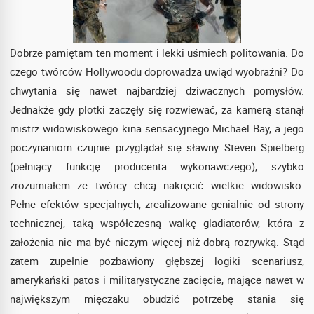
Dobrze pamiętam ten moment i lekki uśmiech politowania. Do
czego twórców Hollywoodu doprowadza uwiąd wyobraźni? Do
chwytania się nawet najbardziej dziwacznych pomysłów.
Jednakże gdy plotki zaczęły się rozwiewać, za kamerą stanął
mistrz widowiskowego kina sensacyjnego Michael Bay, a jego
poczynaniom czujnie przyglądał się sławny Steven Spielberg
(pełniący funkcję producenta wykonawczego), szybko
zrozumiałem że twórcy chcą nakręcić wielkie widowisko.
Pełne efektów specjalnych, zrealizowane genialnie od strony
technicznej, taką współczesną walkę gladiatorów, która z
założenia nie ma być niczym więcej niż dobrą rozrywką. Stąd
zatem zupełnie pozbawiony głębszej logiki scenariusz,
amerykański patos i militarystyczne zacięcie, mające nawet w
największym mięczaku obudzić potrzebę stania się