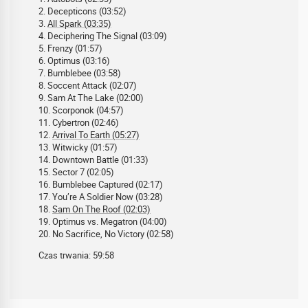
2. Decepticons (03:52)
3.
All Spark (03:35)
4. Deciphering The Signal (03:09)
5. Frenzy (01:57)
6. Optimus (03:16)
7. Bumblebee (03:58)
8. Soccent Attack (02:07)
9. Sam At The Lake (02:00)
10. Scorponok (04:57)
11. Cybertron (02:46)
12.
Arrival To Earth (05:27)
13. Witwicky (01:57)
14. Downtown Battle (01:33)
15. Sector 7 (02:05)
16. Bumblebee Captured (02:17)
17. You’re A Soldier Now (03:28)
18.
Sam On The Roof (02:03)
19. Optimus vs. Megatron (04:00)
20. No Sacrifice, No Victory (02:58)
Czas trwania: 59:58