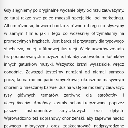
Gdy sięgniemy po oryginalne wydanie płyty od razu zauważymy,
że tutaj także swe palce maczali specjaliści od marketingu.
Album różni się bowiem bardzo zarówno od tego co słyszymy
w samym filmie, jak i tego co wcześniej otrzymaliśmy na
promocyjnych krążkach. Jest bardziej przystępny dla typowego
słuchacza, mniej tu filmowej ilustracji. Wiele utworów zostało
też podrasowanych muzycznie, tak aby zadowolić miłośników
innych gatunków muzyki. Wszystko brzmi wyraziście, wręcz
donośnie. Zewsząd jesteśmy narażeni od niemal samego
początku na mocne partie smyczkowe, okraszone masywnym
chórem o mieszanej barwie. Już na wstępie możemy zauważyć
rysy głównych tematów, zarówno dla
autobotów
i
deceptikonów
.
Autoboty
zostały scharakteryzowane poprzez
pasaże instrumentów smyczkowych oraz dętych.
Wprowadzono też sopranowy chór żeński, aby zapewne nadać
pewnego mistycyzmu oraz zaakcentować nadprzyrodzone