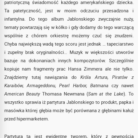
patriotyczną świadomość każdego amerykańskiego dziecka.
Ta patetyczność, jest w moim odczuciu przesadzona i
infantylna. Do tego album Jablonskiego zwyczajnie nuży,
tematy powtarzają się w kółko i gdy dodamy do tego warczącą
wspólnie z chórem orkiestrę możemy czuć się znudzeni.
Chyba największą wadą tego scoru jest jednak … tapeciarstwo
i zupełny brak oryginalności… Muzyk w większości utworów
bazuje na dokonaniach innych kompozytorów. Szczególnie
kopiuje nam fragmenty prac Hansa Zimmera ale nie tylko.
Znajdziemy tutaj nawiązania do
Króla Artura, Piratów z
Karaibów, Armageddonu, Pearl Harbor, Batmana
czy nawet
American Beauty
Thomasa Newmana (
Sam at the Lake
). To
wszystko sprawia iż partytura Jablonskiego to produkt, papka i
masówka której głębia może być porównana z głębinami kałuż
przed hipermarketem.
Partytura ta jest ewidentne tworem, który z pewnością