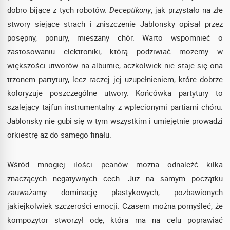
dobro bijące z tych robotów.
Deceptikony
, jak przystało na złe
stwory siejące strach i zniszczenie Jablonsky opisał przez
posępny, ponury, mieszany chór. Warto wspomnieć o
zastosowaniu elektroniki, którą podziwiać możemy w
większości utworów na albumie, aczkolwiek nie staje się ona
trzonem partytury, lecz raczej jej uzupełnieniem, które dobrze
koloryzuje poszczególne utwory. Końcówka partytury to
szalejący tajfun instrumentalny z wplecionymi partiami chóru.
Jablonsky nie gubi się w tym wszystkim i umiejętnie prowadzi
orkiestrę aż do samego finału.
Wśród mnogiej ilości peanów można odnaleźć kilka
znaczących negatywnych cech. Już na samym początku
zauważamy dominację plastykowych, pozbawionych
jakiejkolwiek szczerości emocji. Czasem można pomyśleć, że
kompozytor stworzył odę, która ma na celu poprawiać