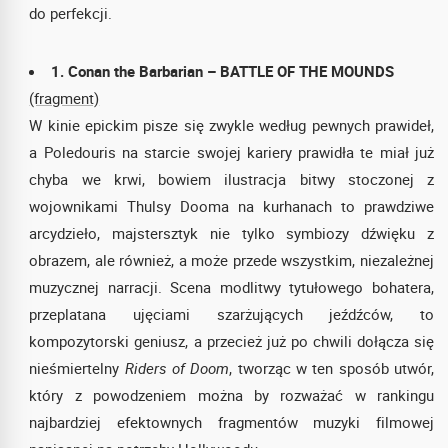
do perfekcji.
1. Conan the Barbarian – BATTLE OF THE MOUNDS
(fragment)
W kinie epickim pisze się zwykle według pewnych prawideł,
a Poledouris na starcie swojej kariery prawidła te miał już
chyba we krwi, bowiem ilustracja bitwy stoczonej z
wojownikami Thulsy Dooma na kurhanach to prawdziwe
arcydzieło, majstersztyk nie tylko symbiozy dźwięku z
obrazem, ale również, a może przede wszystkim, niezależnej
muzycznej narracji. Scena modlitwy tytułowego bohatera,
przeplatana ujęciami szarżujących jeźdźców, to
kompozytorski geniusz, a przecież już po chwili dołącza się
nieśmiertelny
Riders of Doom
, tworząc w ten sposób utwór,
który z powodzeniem można by rozważać w rankingu
najbardziej efektownych fragmentów muzyki filmowej