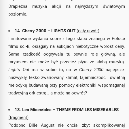
Drapieżna muzyka akcji na najwyższym światowym
poziomie.
14. Cherry 2000 – LIGHTS OUT
(cały utwór)
Limitowane wydania score z tego słabo znanego w Polsce
filmu sci-fi, osiągały na aukcjach niebotyczne wprost ceny.
Sama rzadkość odgrywała tu pewnie rolę główną, ale
rarytasem nie może być przecież płyta ze słabą muzyką.
Lights Out
ma w sobie to, co w
Cherry 2000
najlepsze:
niezwykły, lekko zwariowany klimat, tajemniczość i świetną
melodykę budawaną przy pomocy elektroniki wspomaganej
tradycyjną orkiestrą… a może na odwrót?
13. Les Miserables – THEME FROM LES MISERABLES
(fragment)
Podobno Bille August nie chciał zbyt skomplikowanej