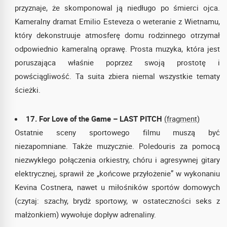
przyznaje, że skomponowal ją niedługo po śmierci ojca.
Kameralny dramat Emilio Esteveza o weteranie z Wietnamu,
który dekonstruuje atmosferę domu rodzinnego otrzymał
odpowiednio kameralną oprawę. Prosta muzyka, która jest
poruszająca właśnie poprzez swoją prostotę i
powściągliwość. Ta suita zbiera niemal wszystkie tematy
ścieżki.
17. For Love of the Game – LAST PITCH
(fragment)
Ostatnie sceny sportowego filmu muszą być
niezapomniane. Także muzycznie. Poledouris za pomocą
niezwykłego połączenia orkiestry, chóru i agresywnej gitary
elektrycznej, sprawił że „końcowe przyłożenie” w wykonaniu
Kevina Costnera, nawet u miłośników sportów domowych
(czytaj: szachy, brydż sportowy, w ostateczności seks z
małżonkiem) wywołuje dopływ adrenaliny.