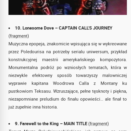
10. Lonesome Dove – CAPTAIN CALL’S JOURNEY
(fragment)
Muzyczna epopeja, znakomicie wpisująca się w wykreowane
przez Poledourisa na potrzeby serialu uniwersum, przykład
konstrukcyjnej maestrii amerykańskiego kompozytora.
Monumentalna podróż po wzniosłych tematach, która w
niezwykle efektowny sposób towarzyszy malowniczej
wyprawie kapitana Woodrowa Calla z Montany ku
pustkowiom Teksasu. Wzruszające, pełne tęsknoty i piękna,
niezapomniane preludium do finału opowieści… ale finał to
już zupełnie inna historia.
9. Farewell to the King – MAIN TITLE
(fragment)