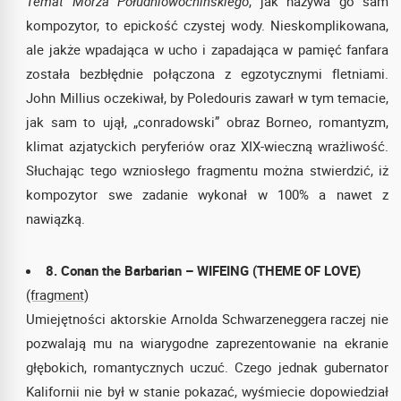
Temat Morza Południowochińskiego
, jak nazywa go sam
kompozytor, to epickość czystej wody. Nieskomplikowana,
ale jakże wpadająca w ucho i zapadająca w pamięć fanfara
została bezbłędnie połączona z egzotycznymi fletniami.
John Millius oczekiwał, by Poledouris zawarł w tym temacie,
jak sam to ujął, „conradowski” obraz Borneo, romantyzm,
klimat azjatyckich peryferiów oraz XIX-wieczną wrażliwość.
Słuchając tego wzniosłego fragmentu można stwierdzić, iż
kompozytor swe zadanie wykonał w 100% a nawet z
nawiązką.
8. Conan the Barbarian – WIFEING (THEME OF LOVE)
(fragment)
Umiejętności aktorskie Arnolda Schwarzeneggera raczej nie
pozwalają mu na wiarygodne zaprezentowanie na ekranie
głębokich, romantycznych uczuć. Czego jednak gubernator
Kalifornii nie był w stanie pokazać, wyśmiecie dopowiedział