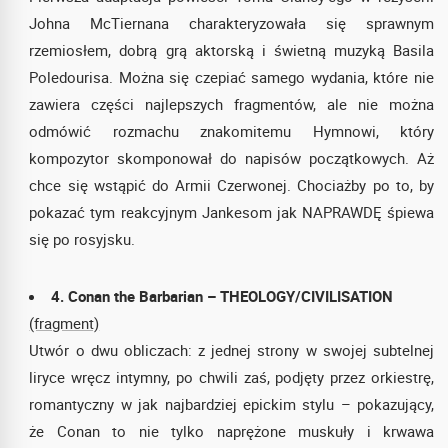
Johna McTiernana charakteryzowała się sprawnym
rzemiosłem, dobrą grą aktorską i świetną muzyką Basila
Poledourisa. Można się czepiać samego wydania, które nie
zawiera części najlepszych fragmentów, ale nie można
odmówić rozmachu znakomitemu Hymnowi, który
kompozytor skomponował do napisów początkowych. Aż
chce się wstąpić do Armii Czerwonej. Chociażby po to, by
pokazać tym reakcyjnym Jankesom jak NAPRAWDĘ śpiewa
się po rosyjsku.
4. Conan the Barbarian – THEOLOGY/CIVILISATION
(fragment)
Utwór o dwu obliczach: z jednej strony w swojej subtelnej
liryce wręcz intymny, po chwili zaś, podjęty przez orkiestrę,
romantyczny w jak najbardziej epickim stylu – pokazujący,
że Conan to nie tylko naprężone muskuły i krwawa