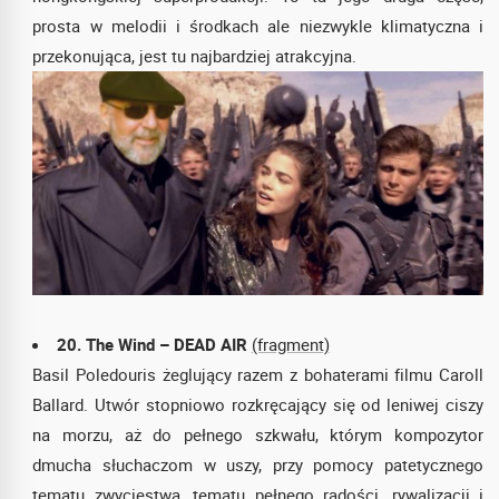
prosta w melodii i środkach ale niezwykle klimatyczna i
przekonująca, jest tu najbardziej atrakcyjna.
20. The Wind – DEAD AIR
(fragment)
Basil Poledouris żeglujący razem z bohaterami filmu Caroll
Ballard. Utwór stopniowo rozkręcający się od leniwej ciszy
na morzu, aż do pełnego szkwału, którym kompozytor
dmucha słuchaczom w uszy, przy pomocy patetycznego
tematu zwycięstwa, tematu pełnego radości, rywalizacji i