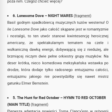
poza nim. Czegóż chcieć więcej?
6. Lonesome Dove – NIGHT MARES
(fragment)
Basil godnym spadkobiercą muzycznych tuzów westernu! O
ile
Lonesome Dove
jako całość skąpane jest w romantyzmie
i nostalgii, to ten utwór stanowi kwintesencję heroicznej
americany
, ze spektakularnym tematem na czele i
wulkaniczną dawką energii, dobywającą się z niedużej, ale
brzmiącej niczym dwie pełne orkiestry grupy muzyków. Na
deser krótka, nieco komediowa meksykańska wstawka po
drodze, która dodaje tylko radosnego entuzjazmu całości,
entuzjazmu jakiego nie powstydziłby się nawet mistrz
gatunku Elmer Bernstein.
5. The Hunt for Red October – HYMN TO RED OCTOBER
(MAIN TITLE)
(fragment)
Pierwsza adaptacja powieści Toma Clancy’ego w reżyserii