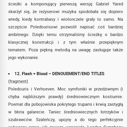
ścieżki a komponujący pierwszą wersję Gabriel Yared
skarżył się, że reżyserowi muzyka spodobała się dopiero
wtedy, kiedy kontrabasy i wiolonczele grały to samo. Na
szczęście Poledourisowi pozwolił napisać coś bardziej
ambitnego. Dzięki temu otrzymaliśmy ścieżkę o bardzo
klasycznej konstrukcji i z tym właśnie przepięknym
tematem. Poza piękną melodią na uwagę zasługuje także
jego wykonanie.
12. Flesh + Blood – DENOUEMENT/END TITLES
(fragment)
Poledouris i Verhoeven. Moc symfoniki w przedziwnym (i
chyba najbliższym prawdy) średniowiecznym kostiumie.
Poemat dla pobojowiska pokrytego trupami i krwią zastygłą
w błota galarecie. Taniec średniowiecznych łotrzyków i
szubrawców. Szaleńczy, upojny a do tego perfekcyjnie