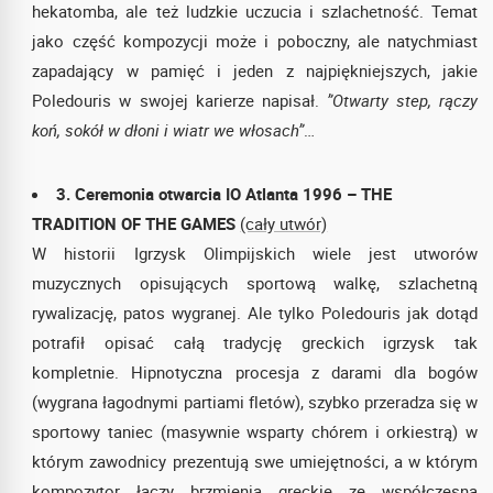
hekatomba, ale też ludzkie uczucia i szlachetność. Temat
jako część kompozycji może i poboczny, ale natychmiast
zapadający w pamięć i jeden z najpiękniejszych, jakie
Poledouris w swojej karierze napisał.
”Otwarty step, rączy
koń, sokół w dłoni i wiatr we włosach”
…
3. Ceremonia otwarcia IO Atlanta 1996 – THE
TRADITION OF THE GAMES
(cały utwór)
W historii Igrzysk Olimpijskich wiele jest utworów
muzycznych opisujących sportową walkę, szlachetną
rywalizację, patos wygranej. Ale tylko Poledouris jak dotąd
potrafił opisać całą tradycję greckich igrzysk tak
kompletnie. Hipnotyczna procesja z darami dla bogów
(wygrana łagodnymi partiami fletów), szybko przeradza się w
sportowy taniec (masywnie wsparty chórem i orkiestrą) w
którym zawodnicy prezentują swe umiejętności, a w którym
kompozytor łączy brzmienia greckie ze współczesną