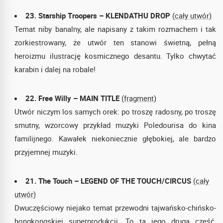
23. Starship Troopers – KLENDATHU DROP
(cały utwór)
Temat niby banalny, ale napisany z takim rozmachem i tak
zorkiestrowany, że utwór ten stanowi świetną, pełną
heroizmu ilustrację kosmicznego desantu. Tylko chwytać
karabin i dalej na robale!
22. Free Willy – MAIN TITLE
(fragment)
Utwór niczym los samych orek: po troszę radosny, po troszę
smutny, wzorcowy przykład muzyki Poledourisa do kina
familijnego. Kawałek niekoniecznie głębokiej, ale bardzo
przyjemnej muzyki.
21. The Touch – LEGEND OF THE TOUCH/CIRCUS
(cały
utwór)
Dwuczęściowy niejako temat przewodni tajwańsko-chińsko-
hongkongskiej superprodukcji. To ta jego druga część,