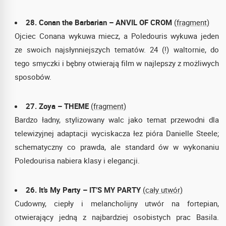
28. Conan the Barbarian – ANVIL OF CROM
(fragment)
Ojciec Conana wykuwa miecz, a Poledouris wykuwa jeden
ze swoich najsłynniejszych tematów. 24 (!) waltornie, do
tego smyczki i bębny otwierają film w najlepszy z możliwych
sposobów.
27. Zoya – THEME
(fragment)
Bardzo ładny, stylizowany walc jako temat przewodni dla
telewizyjnej adaptacji wyciskacza łez pióra Danielle Steele;
schematyczny co prawda, ale standard ów w wykonaniu
Poledourisa nabiera klasy i elegancji.
26. It’s My Party – IT’S MY PARTY
(cały utwór)
Cudowny, ciepły i melancholijny utwór na fortepian,
otwierający jedną z najbardziej osobistych prac Basila.