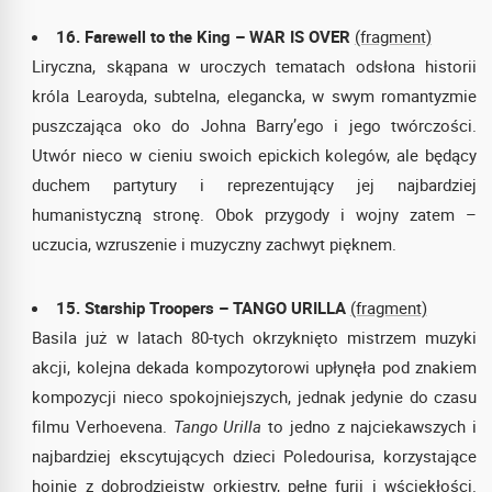
16. Farewell to the King – WAR IS OVER
(fragment)
Liryczna, skąpana w uroczych tematach odsłona historii
króla Learoyda, subtelna, elegancka, w swym romantyzmie
puszczająca oko do Johna Barry’ego i jego twórczości.
Utwór nieco w cieniu swoich epickich kolegów, ale będący
duchem partytury i reprezentujący jej najbardziej
humanistyczną stronę. Obok przygody i wojny zatem –
uczucia, wzruszenie i muzyczny zachwyt pięknem.
15. Starship Troopers – TANGO URILLA
(fragment)
Basila już w latach 80-tych okrzyknięto mistrzem muzyki
akcji, kolejna dekada kompozytorowi upłynęła pod znakiem
kompozycji nieco spokojniejszych, jednak jedynie do czasu
filmu Verhoevena.
Tango Urilla
to jedno z najciekawszych i
najbardziej ekscytujących dzieci Poledourisa, korzystające
hojnie z dobrodziejstw orkiestry, pełne furii i wściekłości.