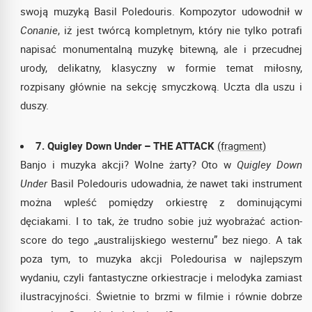
swoją muzyką Basil Poledouris. Kompozytor udowodnił w
Conanie
, iż jest twórcą kompletnym, który nie tylko potrafi
napisać monumentalną muzykę bitewną, ale i przecudnej
urody, delikatny, klasyczny w formie temat miłosny,
rozpisany głównie na sekcję smyczkową. Uczta dla uszu i
duszy.
7. Quigley Down Under – THE ATTACK
(fragment)
Banjo i muzyka akcji? Wolne żarty? Oto w
Quigley Down
Under
Basil Poledouris udowadnia, że nawet taki instrument
można wpleść pomiędzy orkiestrę z dominującymi
dęciakami. I to tak, że trudno sobie już wyobrażać action-
score do tego „australijskiego westernu” bez niego. A tak
poza tym, to muzyka akcji Poledourisa w najlepszym
wydaniu, czyli fantastyczne orkiestracje i melodyka zamiast
ilustracyjności. Świetnie to brzmi w filmie i równie dobrze