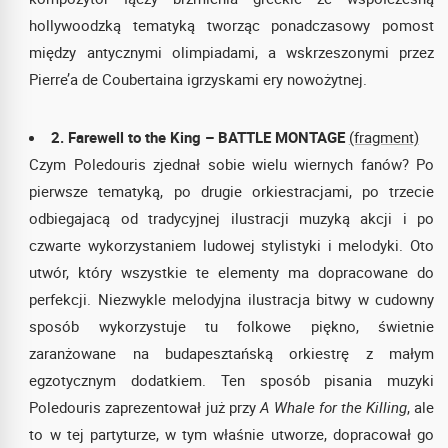
hollywoodzką tematyką tworząc ponadczasowy pomost
między antycznymi olimpiadami, a wskrzeszonymi przez
Pierre’a de Coubertaina igrzyskami ery nowożytnej.
2. Farewell to the King – BATTLE MONTAGE
(fragment)
Czym Poledouris zjednał sobie wielu wiernych fanów? Po
pierwsze tematyką, po drugie orkiestracjami, po trzecie
odbiegajacą od tradycyjnej ilustracji muzyką akcji i po
czwarte wykorzystaniem ludowej stylistyki i melodyki. Oto
utwór, który wszystkie te elementy ma dopracowane do
perfekcji. Niezwykle melodyjna ilustracja bitwy w cudowny
sposób wykorzystuje tu folkowe piękno, świetnie
zaranżowane na budapesztańską orkiestrę z małym
egzotycznym dodatkiem. Ten sposób pisania muzyki
Poledouris zaprezentował już przy
A Whale for the Killing
, ale
to w tej partyturze, w tym właśnie utworze, dopracował go