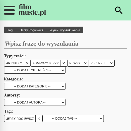
Tagi
Jerzy Rogiewicz
Wyniki wyszukiwania
Typy treści:
ARTYKUŁY
KOMPOZYTORZY
NEWSY
RECENZJE
Kategorie:
Autorzy:
Tagi:
JERZY ROGIEWICZ