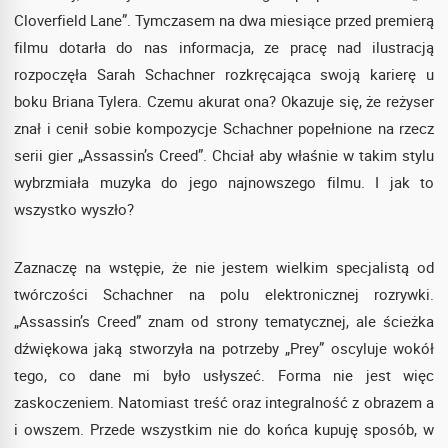
Cloverfield Lane”. Tymczasem na dwa miesiące przed premierą
filmu dotarła do nas informacja, ze pracę nad ilustracją
rozpoczęła Sarah Schachner rozkręcająca swoją karierę u
boku Briana Tylera. Czemu akurat ona? Okazuje się, że reżyser
znał i cenił sobie kompozycje Schachner popełnione na rzecz
serii gier „Assassin’s Creed”. Chciał aby właśnie w takim stylu
wybrzmiała muzyka do jego najnowszego filmu. I jak to
wszystko wyszło?
Zaznaczę na wstępie, że nie jestem wielkim specjalistą od
twórczości Schachner na polu elektronicznej rozrywki.
„Assassin’s Creed” znam od strony tematycznej, ale ścieżka
dźwiękowa jaką stworzyła na potrzeby „Prey” oscyluje wokół
tego, co dane mi było usłyszeć. Forma nie jest więc
zaskoczeniem. Natomiast treść oraz integralność z obrazem a
i owszem. Przede wszystkim nie do końca kupuję sposób, w