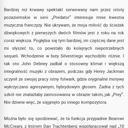
Bardziej niż krwawy spektakl serwowany nam przez istoty
pozaziemskie w serii „Predator” interesuje mnie kwestia
muzyczna franczyzy. Nie ukrywam, że moja miłość do ścieżek
dźwiękowych z pierwszych dwóch filmów jest z roku na rok
coraz większa. Pogłębia się tym bardziej, im częściej dane jest
mi słyszeć to, co powstało do kolejnych niepotrzebnych
sequeli. Wchodzenie w buty Silvestriego wychodziło różnie. I
tak oto John Debney zadbał o stosowny klimat i większą
integralność muzyki z obrazem, podczas gdy Henry Jackman
uczynił ze swojej pracy istny folwark, gdzie oryginalne motywy
wykrzyczano agresywnym, hybrydowym głosem. Żadna z tych
szkół nie znalazłaby zastosowania w obrazie takim, jak „Prey”.
Nie dziwne więc, że sięgnięto po innego kompozytora.
Można było się spodziewać, że ta funkcja przypadnie Bearowi
McCreary, z którym Dan Trachtenberg współpracował nad „10