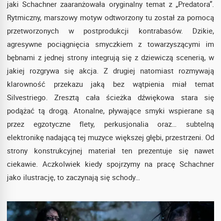
jaki Schachner zaaranżowała oryginalny temat z „Predatora”.
Rytmiczny, marszowy motyw odtworzony tu został za pomocą
przetworzonych w postprodukcji kontrabasów. Dzikie,
agresywne pociągnięcia smyczkiem z towarzyszącymi im
bębnami z jednej strony integrują się z dziewiczą scenerią, w
jakiej rozgrywa się akcja. Z drugiej natomiast rozmywają
klarowność przekazu jaką bez wątpienia miał temat
Silvestriego. Zresztą cała ścieżka dźwiękowa stara się
podążać tą drogą. Atonalne, pływające smyki wspierane są
przez egzotyczne flety, perkusjonalia oraz… subtelną
elektronikę nadającą tej muzyce większej głębi, przestrzeni. Od
strony konstrukcyjnej materiał ten prezentuje się nawet
ciekawie. Aczkolwiek kiedy spojrzymy na pracę Schachner
jako ilustrację, to zaczynają się schody…