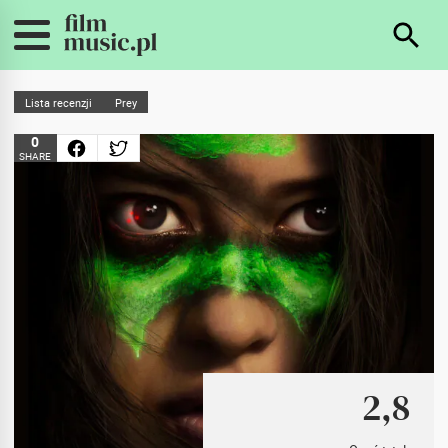
Lista recenzji
Prey
0
SHARE
2,8