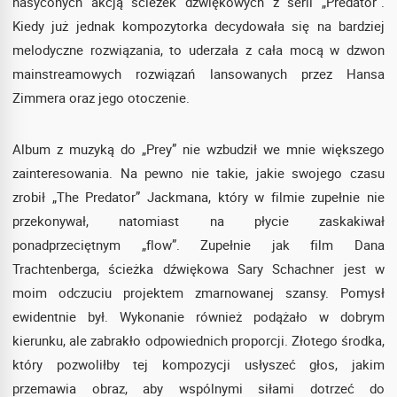
nasyconych akcją ścieżek dźwiękowych z serii „Predator”.
Kiedy już jednak kompozytorka decydowała się na bardziej
melodyczne rozwiązania, to uderzała z cała mocą w dzwon
mainstreamowych rozwiązań lansowanych przez Hansa
Zimmera oraz jego otoczenie.
Album z muzyką do „Prey” nie wzbudził we mnie większego
zainteresowania. Na pewno nie takie, jakie swojego czasu
zrobił „The Predator” Jackmana, który w filmie zupełnie nie
przekonywał, natomiast na płycie zaskakiwał
ponadprzeciętnym „flow”. Zupełnie jak film Dana
Trachtenberga, ścieżka dźwiękowa Sary Schachner jest w
moim odczuciu projektem zmarnowanej szansy. Pomysł
ewidentnie był. Wykonanie również podążało w dobrym
kierunku, ale zabrakło odpowiednich proporcji. Złotego środka,
który pozwoliłby tej kompozycji usłyszeć głos, jakim
przemawia obraz, aby wspólnymi siłami dotrzeć do