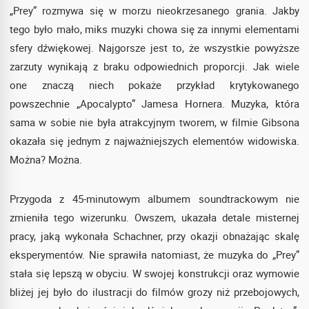
„Prey” rozmywa się w morzu nieokrzesanego grania. Jakby
tego było mało, miks muzyki chowa się za innymi elementami
sfery dźwiękowej. Najgorsze jest to, że wszystkie powyższe
zarzuty wynikają z braku odpowiednich proporcji. Jak wiele
one znaczą niech pokaże przykład krytykowanego
powszechnie „Apocalypto” Jamesa Hornera. Muzyka, która
sama w sobie nie była atrakcyjnym tworem, w filmie Gibsona
okazała się jednym z najważniejszych elementów widowiska.
Można? Można.
Przygoda z 45-minutowym albumem soundtrackowym nie
zmieniła tego wizerunku. Owszem, ukazała detale misternej
pracy, jaką wykonała Schachner, przy okazji obnażając skalę
eksperymentów. Nie sprawiła natomiast, że muzyka do „Prey”
stała się lepszą w obyciu. W swojej konstrukcji oraz wymowie
bliżej jej było do ilustracji do filmów grozy niż przebojowych,