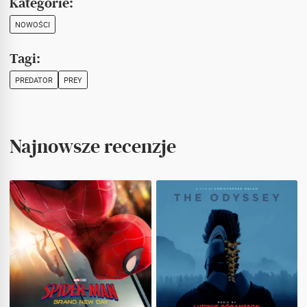
Kategorie:
NOWOŚCI
Tagi:
PREDATOR
PREY
Najnowsze recenzje