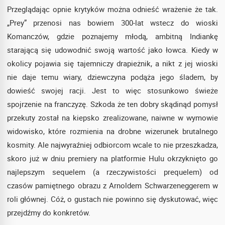
Przeglądając opnie krytyków można odnieść wrażenie że tak.
„Prey” przenosi nas bowiem 300-lat wstecz do wioski
Komanczów, gdzie poznajemy młodą, ambitną Indiankę
starającą się udowodnić swoją wartość jako łowca. Kiedy w
okolicy pojawia się tajemniczy drapieżnik, a nikt z jej wioski
nie daje temu wiary, dziewczyna podąża jego śladem, by
dowieść swojej racji. Jest to więc stosunkowo świeże
spojrzenie na franczyzę. Szkoda że ten dobry skądinąd pomysł
przekuty został na kiepsko zrealizowane, naiwne w wymowie
widowisko, które rozmienia na drobne wizerunek brutalnego
kosmity. Ale najwyraźniej odbiorcom wcale to nie przeszkadza,
skoro już w dniu premiery na platformie Hulu okrzyknięto go
najlepszym sequelem (a rzeczywistości prequelem) od
czasów pamiętnego obrazu z Arnoldem Schwarzeneggerem w
roli głównej. Cóż, o gustach nie powinno się dyskutować, więc
przejdźmy do konkretów.