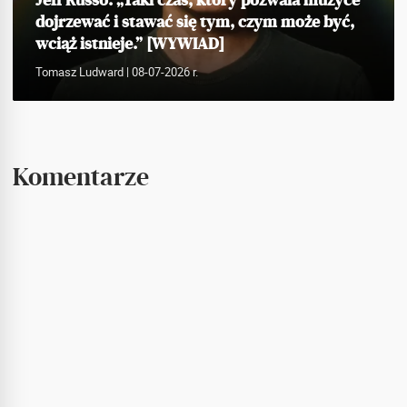
Jeff Russo: „Taki czas, który pozwala muzyce
dojrzewać i stawać się tym, czym może być,
wciąż istnieje.” [WYWIAD]
Tomasz Ludward
| 08-07-2026 r.
Komentarze