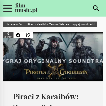
Lista newsów
Piraci z Karaibów: Zemsta Salazara – wygraj soundtrack!
0
SHARE
Piraci z Karaibów: