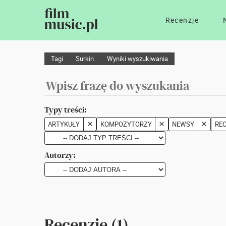
Recenzje
Tagi
Surkin
Wyniki wyszukiwania
Typy treści:
ARTYKUŁY
KOMPOZYTORZY
NEWSY
RE
Autorzy:
Recenzje (1)