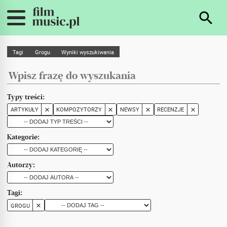
Tagi
Grogu
Wyniki wyszukiwania
Typy treści:
ARTYKUŁY
KOMPOZYTORZY
NEWSY
RECENZJE
Kategorie:
Autorzy:
Tagi:
GROGU