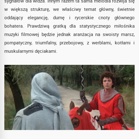
sygnałów dla widza. Innym razem ta sama melodia rozwija się
w większą strukturę, we właściwy temat główny, świetnie
oddający elegancję, dumę i rycerskie cnoty głównego
bohatera. Prawdziwą gratką dla statystycznego miłośnika
muzyki filmowej będzie jednak aranżacja na swoisty marsz,
pompatyczny, triumfalny, przebojowy, z werblami, kotłami i
muskularnymi dęciakami.