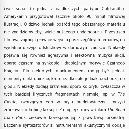
Lwie serce
to jedna z najdłuższych partytur Goldsmitha.
Amerykanin przygotował łącznie około 90 minut filmowej
ilustracji. O dziwo jednak pośród tego obszernego materiału
nie znajdziemy zbyt wiele nużącego underscore’u. Przestrzeń
filmową zajmują głównie wejścia poszczególnych tematów, co
wydatnie sprzyja odsłuchowi w domowym zaciszu. Niekiedy
pojawia się również agresywna i efektowna muzyka akcji,
oparta czasem na synkopie i drapieżnym motywie Czarnego
Księcia. Dla niektórych mankamentem mogą być jednak
elementy elektroniczne, które rzadko, ale jednak, dochodzą do
głosu. Niekiedy dodają brzmieniu sporo kolorytu, zwłaszcza w
tych bardziej lirycznych fragmentach, niemniej np. w
The
Castle
, tworzącym coś w stylu średniowiecznej muzyki
źródłowej, odrobinę kiksują. Z drugiej strony w takim
The Road
from Paris
ciekawie korespondują z prawdziwą orkiestrą.
Łączenie syntezatorów z instrumentami akustycznymi dodaje