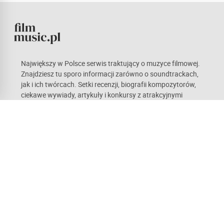
Największy w Polsce serwis traktujący o muzyce filmowej.
Znajdziesz tu sporo informacji zarówno o soundtrackach,
jak i ich twórcach. Setki recenzji, biografii kompozytorów,
ciekawe wywiady, artykuły i konkursy z atrakcyjnymi
nagrodami. Kieruje nami pasja, która mamy nadzieję stanie
się również udziałem naszych czytelników. Każdy z nas ma
odmienne gusta, co w teorii sprawia wrażenie
obiektywnych opinii. Zachęcamy do czynnego udziału w
życiu portalu.
Recenzje
Newsy
Artykuły
Kompozytorzy
Forum
Ustawienia cookies
© 2026 filmmusic.pl