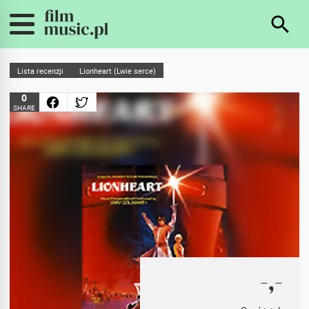
Lista recenzji
Lionheart (Lwie serce)
0
SHARE
-,-