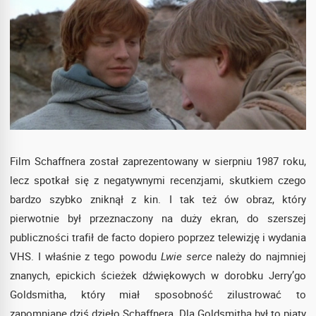
Film Schaffnera został zaprezentowany w sierpniu 1987 roku,
lecz spotkał się z negatywnymi recenzjami, skutkiem czego
bardzo szybko zniknął z kin. I tak też ów obraz, który
pierwotnie był przeznaczony na duży ekran, do szerszej
publiczności trafił de facto dopiero poprzez telewizję i wydania
VHS. I właśnie z tego powodu
Lwie serce
należy do najmniej
znanych, epickich ścieżek dźwiękowych w dorobku Jerry’go
Goldsmitha, który miał sposobność zilustrować to
zapomniane dziś dzieło Schaffnera. Dla Goldsmitha był to piąty