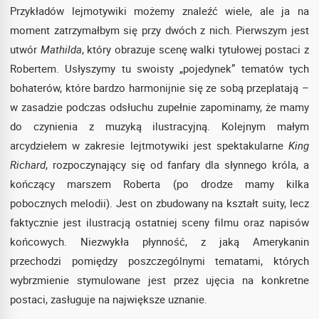
Przykładów lejmotywiki możemy znaleźć wiele, ale ja na
moment zatrzymałbym się przy dwóch z nich. Pierwszym jest
utwór
Mathilda
, który obrazuje scenę walki tytułowej postaci z
Robertem. Usłyszymy tu swoisty „pojedynek” tematów tych
bohaterów, które bardzo harmonijnie się ze sobą przeplatają –
w zasadzie podczas odsłuchu zupełnie zapominamy, że mamy
do czynienia z muzyką ilustracyjną. Kolejnym małym
arcydziełem w zakresie lejtmotywiki jest spektakularne
King
Richard
, rozpoczynający się od fanfary dla słynnego króla, a
kończący marszem Roberta (po drodze mamy kilka
pobocznych melodii). Jest on zbudowany na kształt suity, lecz
faktycznie jest ilustracją ostatniej sceny filmu oraz napisów
końcowych. Niezwykła płynność, z jaką Amerykanin
przechodzi pomiędzy poszczególnymi tematami, których
wybrzmienie stymulowane jest przez ujęcia na konkretne
postaci, zasługuje na największe uznanie.