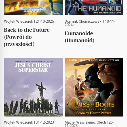
Wojtek Wieczorek
| 21-10-2025 r.
Dominik Chomiczewski
| 10-11-
2024 r.
Back to the Future
L’umanoide
(Powrót do
(Humanoid)
przyszłości)
Wojtek Wieczorek
| 31-12-2023 r.
Maciej Wawrzyniec Olech
| 26-
11-2023 r.