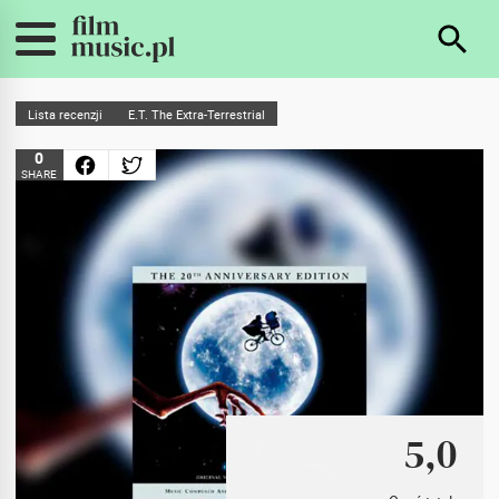
Lista recenzji
E.T. The Extra-Terrestrial
0
SHARE
5,0