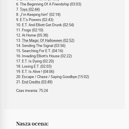
6. The Beginning Of A Friendship (03:03)
7.
Toys (02:44)
8. „I’m Keeping him” (02:18)
9. E.T.’s Powers (02:43)
10. E.T. And Elliott Get Drunk (02:54)
11. Frogs (02:10)
12. At Home (05:38)
13.
The Magic Of Halloween (02:52)
14. Sending The Signal (03:56)
15. Searching For E.T. (04:16)
16. Invading Elliott’s House (02:22)
17. E.T. Is Dying (02:20)
18. Losing E.T. (02:03)
19. E.T. Is Alive ! (04:06)
20. Escape / Chase / Saying Goodbye (15:02)
21.
End Credits (03:49)
Czas trwania: 75:24
Nasza ocena: