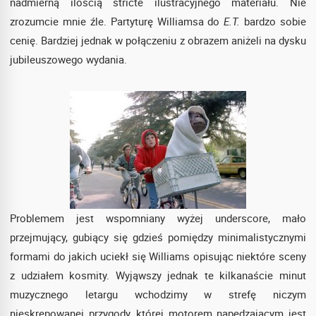
nadmierną ilością stricte ilustracyjnego materiału. Nie
zrozumcie mnie źle. Partyturę Williamsa do
E.T.
bardzo sobie
cenię. Bardziej jednak w połączeniu z obrazem aniżeli na dysku
jubileuszowego wydania.
Problemem jest wspomniany wyżej underscore, mało
przejmujący, gubiący się gdzieś pomiędzy minimalistycznymi
formami do jakich uciekł się Williams opisując niektóre sceny
z udziałem kosmity. Wyjąwszy jednak te kilkanaście minut
muzycznego letargu wchodzimy w strefę niczym
nieskrępowanej przygody, której motorem napędzającym jest