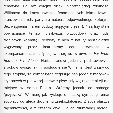
tematyka. Po raz kolejny dzięki nieprzeciętnej zdolności
Williamsa do konstruowania fenomenalnych leitmotivów i
aranżowania ich, partytura nabiera odpowiedniego kolorytu.
Bez wątpienia filarem podtrzymującym ciężar
E.T
są trzy stale
powracające tematy: przybysza, przygodowy oraz ludzi
tropiących kosmitę. Pierwszy z nich z natury nostalgiczny,
wygrywany przez instrumenty dęte drewniane, w
akompaniamencie harfy pojawia się już w utworze
Far From
Home / E.T. Alone
. Harfa stanowi jeden z podstawowych
środków wyrazu jakimi posługuje się Williams. Jest ważny do
tego stopnia, że kompozytor rozpisuje nań jeden z motywów
słyszanych w pierwszej połowie płyty, gdy większość akcji ma
miejsce w domu Elliota. Wróćmy jednak do samego
“przybysza”. W miarę jak zyskuje on naszą sympatię temat
zdobiący go ulega drobnemu zniekształceniu. Zrzuca płaszcz
tajemniczości, a z czasem ewoluuje do triumfalnej melodii