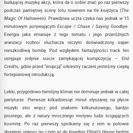
budującej muzykę akcji, która da o sobie znać po raz pierwszy
podczas pamiętnej sceny lotu rowerem na tle księżyca (
The
Magic Of Halloween
). Prawdziwa uczta czeka nas jednak w 15
minutowym porywającym
Escape / Chase / Saying Goodbye
.
Energia jaka emanuje z tego tematu i jego przeróżnych
aranżacji rozbroi słuchacza niczym doświadczony saper
nieszkodliwą bombę. Pod względem fantazyjności track ten
ustępuje jedynie suicie zamykającej kompozycję –
End
Credits
, gdzie przed “erupcją” orkiestry raczeni jesteśmy ciepłą
fortepianową introdukcją.
Lekki, przygodowo-familijny klimat nie dominuje jednak w całej
partyturze. Pierwsze kilkadziesiąt minut słyszanej na płycie
muzyki stoi wręcz pod znakiem kilkunutowego, bardzo
prostego, ale z natury mrocznego motywu ludzi ścigających
kosmitę. Po raz pierwszy spotkamy się z nim w połowie
drugiego utworu, po czym aż do
Invading Elliott’s House
będzie