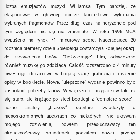
liczba entuzjastów muzyki Williamsa. Tym bardziej, że
eksponował w głównej mierze koncertowe wykonania
wybranych fragmentów. Przez długi czas na horyzoncie pod
tym względem nic się nie zmieniało. W roku 1996 MCA
wypuściło na rynek 71 minutowy score. Nadciągająca 20
rocznica premiery dzieła Spielberga dostarczyła kolejnej okazji
do zadowolenia fanów. “Odświeżając” film, odświeżono
również muzykę go zdobiącą. Całość rozszerzono o 4 minuty
inwestując dodatkowo w bogatą szatę graficzną i obszerne
opisy w booklecie. Nowe, “ulepszone” wydanie powinno było
zaspokoić potrzeby fanów. W większości przypadków tak też
się stało, ale krążące po sieci bootlegi z “complete score” i
liczne analizy „braków” dobitnie świadczyły o
nieposkromionych apetytach co niektórych. Nie ukrywam
mojego zdziwienia, bowiem przesłuchawszy ten
okolicznościowy soundtrack poczułem nawet przesyt