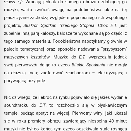
sławy. 😛 Wracają jednak do samego obrazu i zdobiącej go
muzyki, warto zwrócić uwagę na podobieństwa jakie na tej
płaszczyźnie zachodzą względem poprzedniego ich wspólnego
projektu,
Bliskich Spotkań Trzeciego Stopnia
. Choć
E.T.
jest
zupełnie inną parą kaloszy, kalosze te wykonane są po części z
tego samego materiału. Podobieństwa napotykamy głównie w
palecie tematycznej oraz sposobie nadawania “przybyszom”
muzycznych kształtów. Muzyka do
E.T.
wyprzedziła jednak
swój pierwowzór dając to czego
Bliskie Spotkania
nie mogły
na dłuższą metę zaoferować słuchaczom – elektryzującą i
porywającą przygodę.
Nic dziwnego, że ilekroć na rynku pojawiało się jakieś wydanie
soundtracku do
E.T
, to rozchodziło się w błyskawicznym
tempie, budząc apetyt na więcej. Pierwotny winyl jaki ukazał
się w roku premiery obrazu, zawierający niespełna 40 minut
muzyki nie był do końca tym czego oczekiwała stale rosnąca