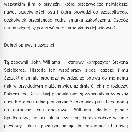
wszystkim film o przyjaźni, która przezwycięża największe
nawet przeciwności losu i która prowadzi do szczęśliwego,
aczkolwiek przesianego nutką smutku zakończenia. Czegóż
trzeba więcej by poruszyć serca amerykańskiej widowni?
Dobrej oprawy muzycznej.
Tą zapewnił John Williams – etatowy kompozytor Stevena
Spielberga. Historia ich współpracy sięga jeszcze filmu
Szczęki
a śmiałe prognozy twierdzą, że potrwa do momentu
(jak w przykładnym małżeństwie), aż śmierć ich nie rozłączy.
Faktem jest, że ci dwaj panowie tworzą wspaniały artystyczny
duet, któremu trudno jest zarzucić cokolwiek poza hegemonią
na corocznej gali oscarowej. Williams idealnie pasuje
Spielbergowi, bo tak jak on czuje się bardzo dobrze w kinie
przygody i akcji… poza tym pasuje do jego image’u filmowej