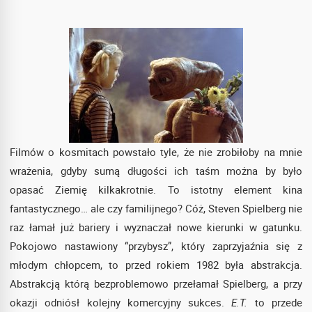
Filmów o kosmitach powstało tyle, że nie zrobiłoby na mnie
wrażenia, gdyby sumą długości ich taśm można by było
opasać Ziemię kilkakrotnie. To istotny element kina
fantastycznego… ale czy familijnego? Cóż, Steven Spielberg nie
raz łamał już bariery i wyznaczał nowe kierunki w gatunku.
Pokojowo nastawiony “przybysz”, który zaprzyjaźnia się z
młodym chłopcem, to przed rokiem 1982 była abstrakcja.
Abstrakcją którą bezproblemowo przełamał Spielberg, a przy
okazji odniósł kolejny komercyjny sukces.
E.T.
to przede