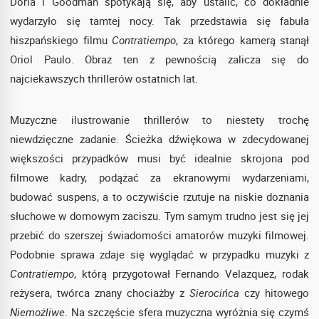
Doria i Goodman spotykają się, aby ustalić, co dokładnie
wydarzyło się tamtej nocy. Tak przedstawia się fabuła
hiszpańskiego filmu
Contratiempo
, za którego kamerą stanął
Oriol Paulo. Obraz ten z pewnością zalicza się do
najciekawszych thrillerów ostatnich lat.
Muzyczne ilustrowanie thrillerów to niestety trochę
niewdzięczne zadanie. Ścieżka dźwiękowa w zdecydowanej
większości przypadków musi być idealnie skrojona pod
filmowe kadry, podążać za ekranowymi wydarzeniami,
budować suspens, a to oczywiście rzutuje na niskie doznania
słuchowe w domowym zaciszu. Tym samym trudno jest się jej
przebić do szerszej świadomości amatorów muzyki filmowej.
Podobnie sprawa zdaje się wyglądać w przypadku muzyki z
Contratiempo
, którą przygotował Fernando Velazquez, rodak
reżysera, twórca znany chociażby z
Sierocińca
czy hitowego
Niemożliwe
. Na szczęście sfera muzyczna wyróżnia się czymś