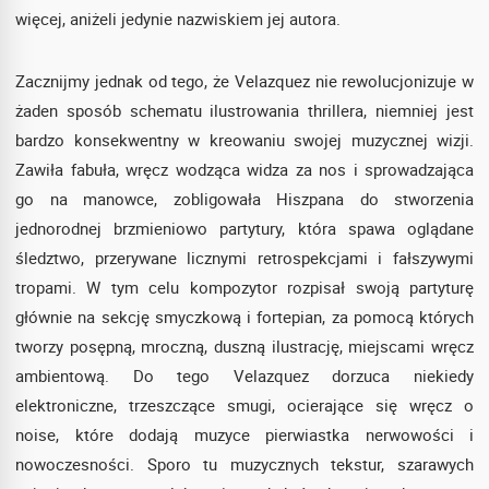
więcej, aniżeli jedynie nazwiskiem jej autora.
Zacznijmy jednak od tego, że Velazquez nie rewolucjonizuje w
żaden sposób schematu ilustrowania thrillera, niemniej jest
bardzo konsekwentny w kreowaniu swojej muzycznej wizji.
Zawiła fabuła, wręcz wodząca widza za nos i sprowadzająca
go na manowce, zobligowała Hiszpana do stworzenia
jednorodnej brzmieniowo partytury, która spawa oglądane
śledztwo, przerywane licznymi retrospekcjami i fałszywymi
tropami. W tym celu kompozytor rozpisał swoją partyturę
głównie na sekcję smyczkową i fortepian, za pomocą których
tworzy posępną, mroczną, duszną ilustrację, miejscami wręcz
ambientową. Do tego Velazquez dorzuca niekiedy
elektroniczne, trzeszczące smugi, ocierające się wręcz o
noise, które dodają muzyce pierwiastka nerwowości i
nowoczesności. Sporo tu muzycznych tekstur, szarawych