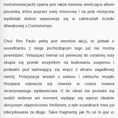
instrumentacjach) oparta jest także świetna, wieńcząca album
piosenka, która poprzez swój minorowy i na poły mistyczny
wydźwięk dobrze wpasowuje się w całokształt ścieżki
dźwiękowej z
Contratiempo
.
Choć film Paulo pełny jest zwrotów akcji, to jednak o
soundtracku z niego pochodzącym tego już nie można
powiedzieć. Velazquez niemal od pierwszej do ostatniej nuty
skupia się przede wszystkim na budowaniu suspensu i
podwalin pod wylewający się wręcz z ekranu zagadkowy
nastój. Polaryzacja wrażeń z seansu i odsłuchu muzyki
Hiszpana odznacza się również w czasie trwania
recenzowanego wydawnictwa. O ile obraz nie pozwala się
nudzić widzowi ani moment, wydając się wprost idealnie
skrojonym objętościowo thrillerem, o tyle soundtrack trwa już
zdecydowanie za długo. Takie fragmenty, jak
Yo sé lo que vi
,