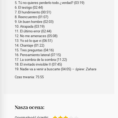
5. Tú no quieres perderlo todo ¿verdad? (03:19)
6. El testigo (02:44)
7. El hundimiento (00:51)
8. Reencuentro (01:07)
9. Un buen hombre (02:03)
10. Atrapada (03:19)
11. El último error (02:44)
12. No me amenaces (05:08)
13. Yo sé lo que vi (06:51)
14. Chantaje (01:22)
15. Tres preguntas (04:16)
16. Pensamiento lateral (07:15)
17. La sombra de la sombra (11:22)
18. El invitado invisible II (07:45)
19. Nadie va a venir a buscarte (04:05) –
śpiew: Zahara
Czas trwania: 75:55
Nasza ocena:
Oryginalność ścieżki: