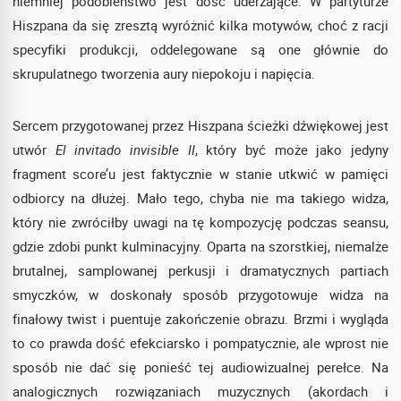
niemniej podobieństwo jest dość uderzające. W partyturze
Hiszpana da się zresztą wyróżnić kilka motywów, choć z racji
specyfiki produkcji, oddelegowane są one głównie do
skrupulatnego tworzenia aury niepokoju i napięcia.
Sercem przygotowanej przez Hiszpana ścieżki dźwiękowej jest
utwór
El invitado invisible II
, który być może jako jedyny
fragment score’u jest faktycznie w stanie utkwić w pamięci
odbiorcy na dłużej. Mało tego, chyba nie ma takiego widza,
który nie zwróciłby uwagi na tę kompozycję podczas seansu,
gdzie zdobi punkt kulminacyjny. Oparta na szorstkiej, niemalże
brutalnej, samplowanej perkusji i dramatycznych partiach
smyczków, w doskonały sposób przygotowuje widza na
finałowy twist i puentuje zakończenie obrazu. Brzmi i wygląda
to co prawda dość efekciarsko i pompatycznie, ale wprost nie
sposób nie dać się ponieść tej audiowizualnej perełce. Na
analogicznych rozwiązaniach muzycznych (akordach i