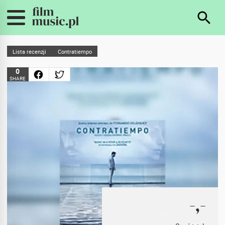
Lista recenzji
Contratiempo
0
SHARE
-,-