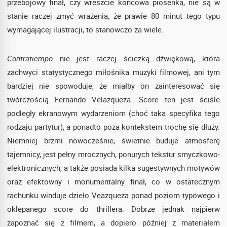
przebojowy finał, czy wreszcie końcowa piosenka, nie są w
stanie raczej zmyć wrażenia, że prawie 80 minut tego typu
wymagającej ilustracji, to stanowczo za wiele.
Contratiempo
nie jest raczej ścieżką dźwiękową, która
zachwyci statystycznego miłośnika muzyki filmowej, ani tym
bardziej nie spowoduje, że miałby on zainteresować się
twórczością Fernando Velazqueza. Score ten jest ściśle
podległy ekranowym wydarzeniom (choć taka specyfika tego
rodzaju partytur), a ponadto poza kontekstem trochę się dłuży.
Niemniej brzmi nowocześnie, świetnie buduje atmosferę
tajemnicy, jest pełny mrocznych, ponurych tekstur smyczkowo-
elektronicznych, a także posiada kilka sugestywnych motywów
oraz efektowny i monumentalny finał, co w ostatecznym
rachunku winduje dzieło Veazqueza ponad poziom typowego i
oklepanego score do thrillera. Dobrze jednak najpierw
zapoznać się z filmem, a dopiero później z materiałem