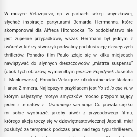
W muzyce Velazqueza, np. w partiach sekcji smyczkowej,
słychać inspiracje partyturami Bernarda Herrmanna, które
skomponował dla Alfreda Hitchcocka. To podobieństwo nie
jest zupełnie przypadkowe, wszak Herrmann był jednym z
twórców, którzy stworzyli podwaliny pod ilustrację dzisiejszych
thrillerów. Ponadto film Paulo zdaje się w kilku miejscach
nawiązywać do słynnych dreszczowców „mistrza suspensu”
(obok tych obrazów, wymieniłbym jeszcze
Pojedynek
Josepha
L. Mankiewicza). Ponadto Velazquez kilkukrotnie idzie śladami
Hansa Zimmera. Najlepszym przykładem jest
Yo sé lo que vi
, w
którym usłyszymy motyw smyczków mocno przypominający
jeden z tematów z…
Ostatniego samuraja
. Co prawda ciężko
mi sobie wyobrazić, jakoby utwór z przygodowego filmu,
którego akcja toczy się w dziewiętnastowiecznej Japonii, miał
posłużyć za temptrack podczas prac nad tego typu thrillerem,