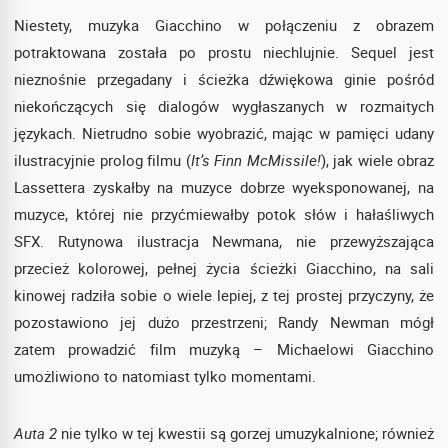
Niestety, muzyka Giacchino w połączeniu z obrazem
potraktowana została po prostu niechlujnie. Sequel jest
nieznośnie przegadany i ścieżka dźwiękowa ginie pośród
niekończących się dialogów wygłaszanych w rozmaitych
językach. Nietrudno sobie wyobrazić, mając w pamięci udany
ilustracyjnie prolog filmu (
It’s Finn McMissile!
), jak wiele obraz
Lassettera zyskałby na muzyce dobrze wyeksponowanej, na
muzyce, której nie przyćmiewałby potok słów i hałaśliwych
SFX. Rutynowa ilustracja Newmana, nie przewyższająca
przecież kolorowej, pełnej życia ścieżki Giacchino, na sali
kinowej radziła sobie o wiele lepiej, z tej prostej przyczyny, że
pozostawiono jej dużo przestrzeni; Randy Newman mógł
zatem prowadzić film muzyką – Michaelowi Giacchino
umożliwiono to natomiast tylko momentami.
Auta 2
nie tylko w tej kwestii są gorzej umuzykalnione; również