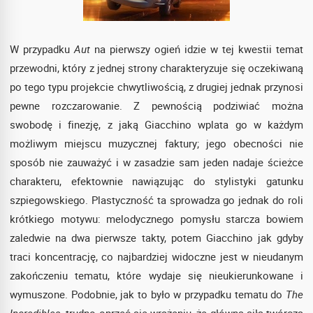
W przypadku
Aut
na pierwszy ogień idzie w tej kwestii temat
przewodni, który z jednej strony charakteryzuje się oczekiwaną
po tego typu projekcie chwytliwością, z drugiej jednak przynosi
pewne rozczarowanie. Z pewnością podziwiać można
swobodę i finezję, z jaką Giacchino wplata go w każdym
możliwym miejscu muzycznej faktury; jego obecności nie
sposób nie zauważyć i w zasadzie sam jeden nadaje ścieżce
charakteru, efektownie nawiązując do stylistyki gatunku
szpiegowskiego. Plastyczność ta sprowadza go jednak do roli
krótkiego motywu: melodycznego pomysłu starcza bowiem
zaledwie na dwa pierwsze takty, potem Giacchino jak gdyby
traci koncentrację, co najbardziej widoczne jest w nieudanym
zakończeniu tematu, które wydaje się nieukierunkowane i
wymuszone. Podobnie, jak to było w przypadku tematu do
The
Incredibles
, trudno oprzeć się wrażeniu, że główna siła twórcza