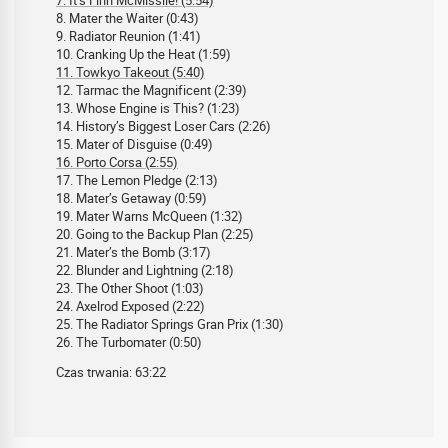
7. It’s Finn McMissile! (5:54)
8. Mater the Waiter (0:43)
9. Radiator Reunion (1:41)
10. Cranking Up the Heat (1:59)
11. Towkyo Takeout (5:40)
12. Tarmac the Magnificent (2:39)
13. Whose Engine is This? (1:23)
14. History’s Biggest Loser Cars (2:26)
15. Mater of Disguise (0:49)
16. Porto Corsa (2:55)
17. The Lemon Pledge (2:13)
18. Mater’s Getaway (0:59)
19. Mater Warns McQueen (1:32)
20. Going to the Backup Plan (2:25)
21. Mater’s the Bomb (3:17)
22. Blunder and Lightning (2:18)
23. The Other Shoot (1:03)
24. Axelrod Exposed (2:22)
25. The Radiator Springs Gran Prix (1:30)
26. The Turbomater (0:50)
Czas trwania: 63:22