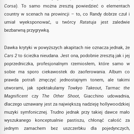
Corsa
). To samo można zresztą powiedzieć o elementach
country w scenach na prowincji – to, co Randy dobrze czuł i
umiał wyeksponować, u twórcy
Ratatuja
jest zaledwie
bezbarwną przygrywką.
Dawka krytyki w powyższych akapitach nie oznacza jednak, że
Cars 2
to ścieżka nieudana. Jest ona, podobnie zresztą jak i jej
poprzedniczka, profesjonalnym rzemiosłem, które samo w
sobie ma sporo ciekawostek do zaoferowania. Album co
prawda potrafi zmęczyć jednostajnym tonem, ale takimi
utworami, jak spektakularny
Towkyo Takeout
,
Tarmac the
Magnificent
czy
The Other Shoot
, Giacchino udowadnia,
dlaczego uznawany jest za największą nadzieję hollywoodzkiej
muzyki symfonicznej. Trudno jednak przy takiej dawce mało
wyszukanego konceptualnie pastiszu, chłonąć całość za
jednym zamachem bez uszczerbku dla pojedynczych,