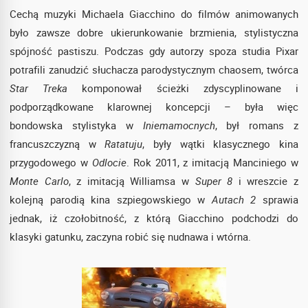
Cechą muzyki Michaela Giacchino do filmów animowanych
było zawsze dobre ukierunkowanie brzmienia, stylistyczna
spójność pastiszu. Podczas gdy autorzy spoza studia Pixar
potrafili zanudzić słuchacza parodystycznym chaosem, twórca
Star Treka
komponował ścieżki zdyscyplinowane i
podporządkowane klarownej koncepcji – była więc
bondowska stylistyka w
Iniemamocnych
, był romans z
francuszczyzną w
Ratatuju
, były wątki klasycznego kina
przygodowego w
Odlocie
. Rok 2011, z imitacją Manciniego w
Monte Carlo
, z imitacją Williamsa w
Super 8
i wreszcie z
kolejną parodią kina szpiegowskiego w
Autach 2
sprawia
jednak, iż czołobitność, z którą Giacchino podchodzi do
klasyki gatunku, zaczyna robić się nudnawa i wtórna.