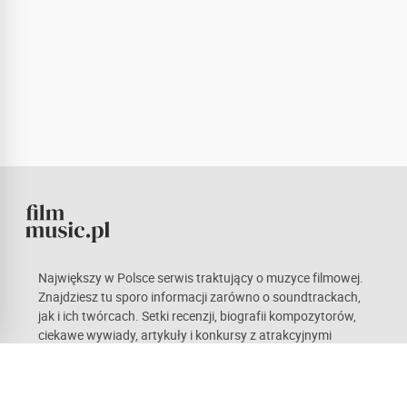
Największy w Polsce serwis traktujący o muzyce filmowej.
Znajdziesz tu sporo informacji zarówno o soundtrackach,
jak i ich twórcach. Setki recenzji, biografii kompozytorów,
ciekawe wywiady, artykuły i konkursy z atrakcyjnymi
nagrodami. Kieruje nami pasja, która mamy nadzieję stanie
się również udziałem naszych czytelników. Każdy z nas ma
odmienne gusta, co w teorii sprawia wrażenie