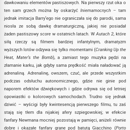
dawkowaniu elementów pastiszowych. Na pierwszy rzut oka o
ten sam grzech można by oskarżyć
Iniemamocnych
– tam
jednak imitacja Barry’ego nie ograniczała się do parodii, sama
niosła ze sobą dawkę dramaturgiczną, jakiej nie posiadał
żaden pastiszowy
score
w ostatnich latach. W
Autach 2
, które
siłą rzeczy są filmem bardziej infantylnym, dramatyzm
wyższych lotów odzywa się tylko momentami (
Cranking Up the
Heat, Mater’s the Bomb
), a zamiast tego muzyka pędzi na
złamanie karku, jak gdyby sama prędkość miała naładować ją
adrenaliną. Adrenalinę, owszem, czuć, ale przede wszystkim
podczas odsłuchu autonomicznego, gdzie nie ginie pod
naporem efektów dźwiękowych i gdzie odrywa się od letniej
opowiastki o kolorowych samochodach. Trudno się jednak
dziwić – wyścigi były kwintesencją pierwszego filmu, tu zaś
stają się tłem dla nijakiej afery szpiegowskiej; w efekcie
fanfary Newmana mocniej pozostają w pamięci, aniżeli równie
dobre i okazałe fanfary grane pod batutą Giacchino (
Porto