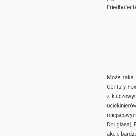
Friedhofer 
Może taka 
Century Fox
z kluczowy
uciekinieró
miejscowy
Douglasa), 
akcji, bard