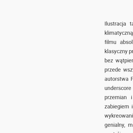
Ilustracja
klimatyczn
filmu abso
klasyczny p
bez wątpien
przede wsz
autorstwa F
underscore 
przemian i
zabiegiem i
wykreowania
genialny, 