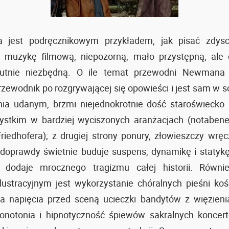
 ta jest podręcznikowym przykładem, jak pisać zdysc
ą muzykę filmową, niepozorną, mało przystępną, ale
lutnie niezbędną. O ile temat przewodni Newmana 
rzewodnik po rozgrywającej się opowieści i jest sam w 
ia udanym, brzmi niejednokrotnie dość staroświecko 
ystkim w bardziej wyciszonych aranżacjach (notabene
riedhofera); z drugiej strony ponury, złowieszczy wrę
doprawdy świetnie buduje suspens, dynamikę i statyk
 dodaje mrocznego tragizmu całej historii. Równ
lustracyjnym jest wykorzystanie chóralnych pieśni koś
 napięcia przed sceną ucieczki bandytów z więzienia
monotonia i hipnotyczność śpiewów sakralnych koncer