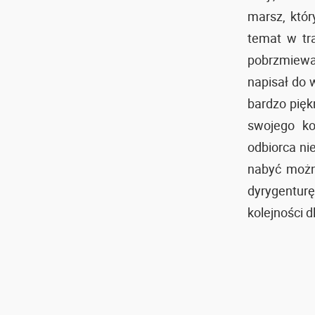
marsz, któr
temat w tr
pobrzmiewa
napisał do
bardzo pięk
swojego ko
odbiorca nie
nabyć możn
dyrygenturę
kolejności d