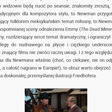
y widzowie będą nucić po seansie, znakomity zresztą
adycyjnym dla kompozytora stylu, to Newman przygot
jący folklorem meksykańskim temat miłosny, to Newm
 wspomnianej sceny odnalezienia Emmy (
The Dead Mine
ny, rozdzierający serce temat dramatyczny, i ogranicz
legę do nudnawego na płycie i ciężkiego underscor
 znający filmu nie zwróci raczej uwagi. I z tego względu
a dla Newmana właśnie (choć, co ciekawe, nie on od
, a całość nagrano w Europie!), to obraz warto obejrzeć
la doskonałej, przemyślanej ilustracji Friedhofera.