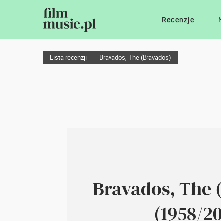
Recenzje
Lista recenzji
Bravados, The (Bravados)
Bravados, The 
(1958/20