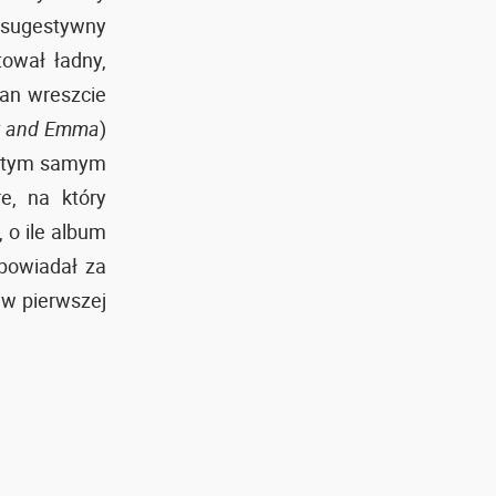
, sugestywny
ował ładny,
an wreszcie
r and Emma
)
ył tym samym
e, na który
, o ile album
powiadał za
 w pierwszej