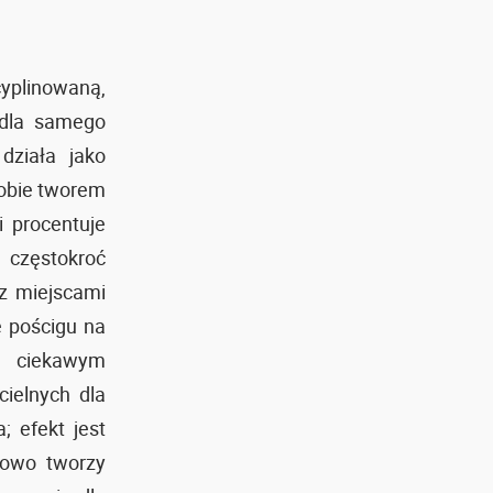
yplinowaną,
 dla samego
działa jako
sobie tworem
i procentuje
 częstokroć
cz miejscami
ę pościgu na
ie ciekawym
cielnych dla
; efekt jest
towo tworzy