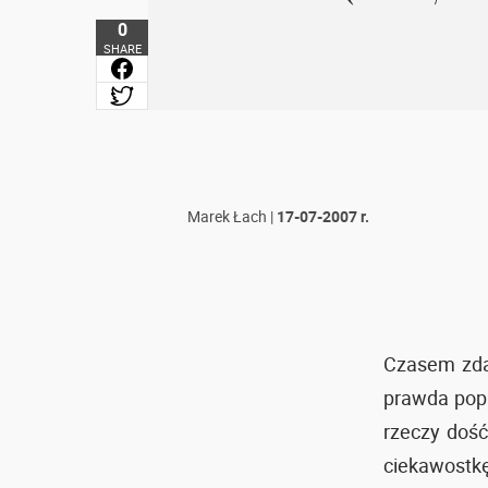
0
SHARE
Marek Łach
|
17-07-2007 r.
Czasem zdar
prawda popr
rzeczy dość 
ciekawostkę