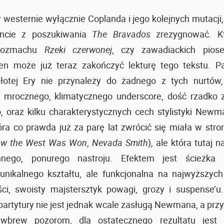
 westernie wyłącznie Coplanda i jego kolejnych mutacji
cie z poszukiwania
The Bravados
zrezygnować. Kt
 rozmachu
Rzeki czerwonej
, czy zawadiackich piose
ten może już teraz zakończyć lekturę tego tekstu. Pa
łotej Ery nie przynależy do żadnego z tych nurtów, 
mrocznego, klimatycznego underscore, dość rzadko 
, oraz kilku charakterystycznych cech stylistyki Newm
która co prawda już za parę lat zwrócić się miała w str
w the West Was Won
,
Nevada Smith
), ale która tutaj n
nnego, ponurego nastroju. Efektem jest ścieżka
unikalnego kształtu, ale funkcjonalna na najwyższych
ości, swoisty majstersztyk powagi, grozy i suspense’
 partytury nie jest jednak wcale zasługą Newmana, a przy
 wbrew pozorom, dla ostatecznego rezultatu jest 