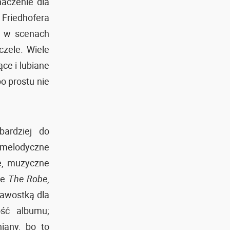
naczenie dla
Friedhofera
ań w scenach
zele. Wiele
ce i lubiane
o prostu nie
ardziej do
 melodyczne
łe, muzyczne
ce
The Robe
,
kawostką dla
ość albumu;
iany, bo to