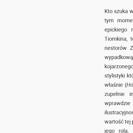
Kto szuka w
tym momen
epickiego
Tiomkina, 
nestorów Z
wypadkową 
kojarzonego
stylistyki 
właśnie (
Ho
zupełnie i
wprawdzie 
ilustracyjn
wartość tej
jego rola,