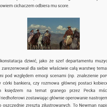
bowiem cichaczem odbiera mu score.
konstatacja dziwić, jako że szef departamentu muzy
 zarezerwował dla siebie właściwie całą warstwę tem
mi pod względem emocji scenami (np. znalezienie por
w córki bankiera, czy rozmowa głównej postaci kobiece
m księdzem na temat granego przez Pecka mści
Friedhoferowi zostawiając głównie operowanie nastrojem 
zo oszczędnie zresztą zilustrowanych. To Newman napi