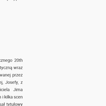
cznego 20th
atyczną wraz
wanej przez
j, Josefy, z
ciela Jima
i kilka scen
sał tytułowy