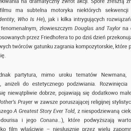
ekiwania na dramatyczny zwrot akcji. Spore zresztą z
filmu ma subtelna motoryka niektórych sekwencji 
entity
,
Who Is He
), jak i kilka intrygujących rozwiąz
z fenomenalnym, złowieszczym
Douglas and Taylor
na c
sowanych przez Friedhofera to po dziś dzień przekonują
wych twórców gatunku zagrania kompozytorskie, które p
ię.
ednak partytura, mimo uroku tematów Newmana, b
, aniżeli do estetycznego podziwiania. Rozwinięcia
się niewątpliwie dobrze, pojawiają się dodatkowo ma
other’s Prayer
w zawsze poruszającej religijnej stylisty
jszego
A Greatest Story Ever Told
, z niespodziewaną cie
edourisa i jego
Conana…
), które podwyższają wart
ylko film właściwie – niesłusznie przez wielu zapomn