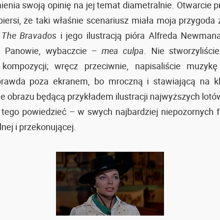
enia swoją opinię na jej temat diametralnie. Otwarcie pr
 piersi, że taki właśnie scenariusz miała moja przygod
m
The Bravados
i jego ilustracją pióra Alfreda Newman
a. Panowie, wybaczcie –
mea culpa
. Nie stworzyliści
j kompozycji; wręcz przeciwnie, napisaliście muzykę
prawda poza ekranem, bo mroczną i stawiającą na kl
 obrazu będącą przykładem ilustracji najwyższych lotów, 
ę tego powiedzieć – w swych najbardziej niepozornych
nej i przekonującej.