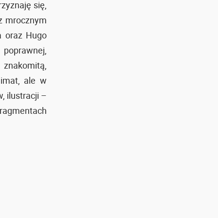
zyznaję się,
a z mrocznym
a oraz Hugo
e poprawnej,
 znakomitą,
imat, ale w
ilustracji –
 fragmentach