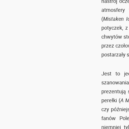
nastrój ocz
atmosfery 
(
Mistaken Id
potyczek, 
chwytów sto
przez czoło
postarzały s
Jest to j
szanowania
prezentują 
perełki (
A M
czy późnie
fanów Pol
niemniej t