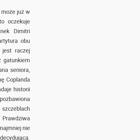
, może już w
o oczekuje
nek Dimitri
rtytura obu
jest raczej
z gatunkiem
ana seniora,
onę Coplanda
adaje historii
 pozbawiona
 szczeblach
u. Prawdziwa
najmniej nie
decydująca.