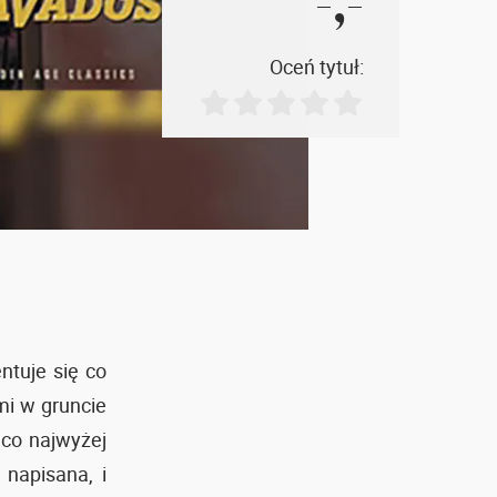
-,-
Oceń tytuł:
ntuje się co
mi w gruncie
 co najwyżej
 napisana, i