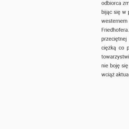
odbiorca zmi
bijąc się w
westerne
Friedhofer
przeciętne
ciężką co 
towarzystwie
nie boję si
wciąż aktual