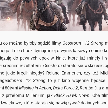
 co można byłoby sądzić filmy
Geostorm
i
12 Strong
m
nego. I nie chodzi bynajmniej o wynik kasowy i opinie k
ązują do pewnych epok w kinie, które już minęły i st
e średnim rezultatem.
Geostorm
starało się wskrzesić 
zne jakie kręcił niegdyś Roland Emmerich, czy też Mi
ageddonem
.
12 Strong
to już kino wojenne będące 
ami 80tymi
Missing in Action
,
Delta Force 2
,
Rambo 3
, a a
 z przełomu Millenium, jak
Black Hawk Down
. Oba fil
dźwiękowe, które starają się nawiązywać do innych so