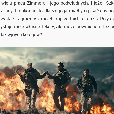
z wielu praca Zimmera i jego podwładnych. I jeżeli Szk
 z innych dokonań, to dlaczego ja miałbym pisać coś n
ystać fragmenty z moich poprzednich recenzji? Przy c
zystuje moje własne teksty, ale może powinienem też 
edakcyjnych kolegów?