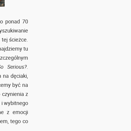
go ponad 70
yszukiwanie
tej ścieżce.
najdziemy tu
zczególnym
o Serious?
.
na dęciaki,
cemy być na
 czynienia z
 i wybitnego
ne z emocji
iem, tego co