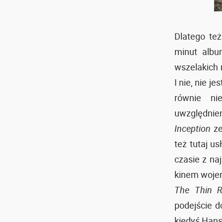
Dlatego te
minut albu
wszelakich 
I nie, nie j
równie ni
uwzględni
Inception
ze
też tutaj u
czasie z na
kinem wojen
The Thin R
podejście d
kiedyś Hans