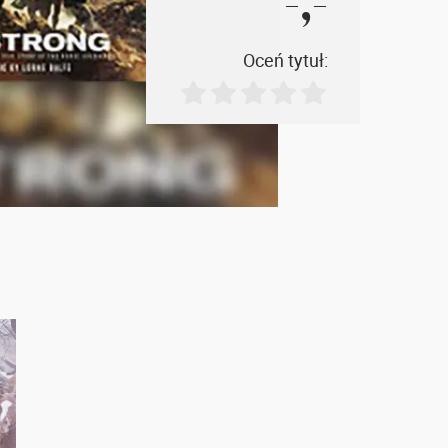
-,-
Oceń tytuł: