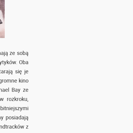
ają ze sobą
rytyków. Oba
arają się je
ogromne kino
chael Bay ze
w rozkroku,
mbitniejszymi
my posiadają
undtracków z