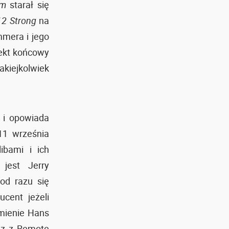
rm
starał się
12 Strong
na
mera i jego
fekt końcowy
kiejkolwiek
t i opowiada
11 września
ibami i ich
 jest Jerry
od razu się
cent jeżeli
mienie Hans
az z Remote