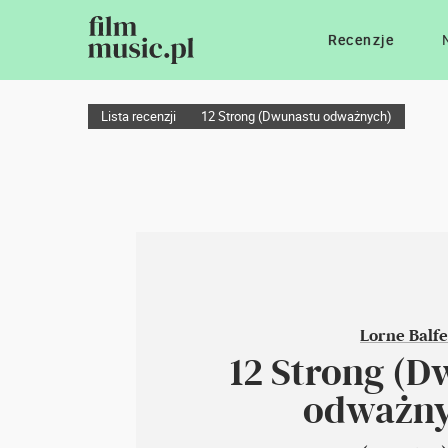
Recenzje
Lista recenzji
12 Strong (Dwunastu odważnych)
Lorne Balfe
12 Strong (
odważny