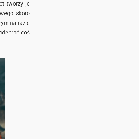
ot tworzy je
owego, skoro
zym na razie
podebrać coś