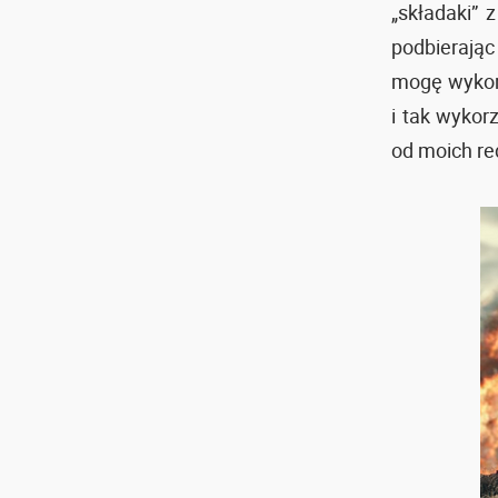
„składaki” 
podbierając
mogę wykorz
i tak wykor
od moich r