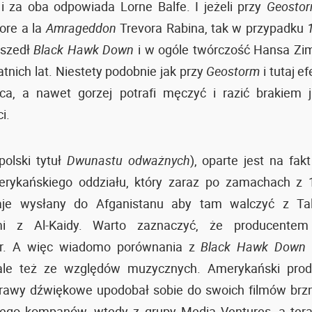
 i za oba odpowiada Lorne Balfe. I jeżeli przy
Geosto
ore a la
Amrageddon
Trevora Rabina, tak w przypadku
oszedł
Black Hawk Down
i w ogóle twórczość Hansa Zim
atnich lat. Niestety podobnie jak przy
Geostorm
i tutaj e
ca, a nawet gorzej potrafi męczyć i razić brakiem ja
i.
polski tytuł
Dwunastu odważnych
), oparte jest na fak
merykańskiego oddziału, który zaraz po zamachach z 
aje wysłany do Afganistanu aby tam walczyć z Tal
mi z Al-Kaidy. Warto zaznaczyć, że producentem
er. A więc wiadomo porównania z
Black Hawk Down
 ale też ze względów muzycznych. Amerykański produ
prawy dźwiękowe upodobał sobie do swoich filmów brz
jego kompanów, wtedy z grupy Media Ventures, a ter