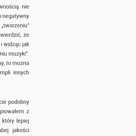
wnością nie
ko negatywny
 „tworzeniu”
ierdzić, że
i widząc jak
niu muzyki”.
my, to można
mpli innych
ście podobny
kopiowałem z
który lepiej
bej jakości