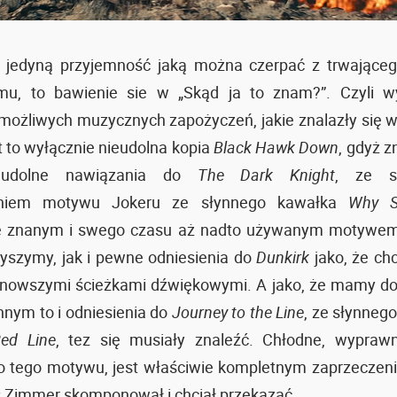
ż jedyną przyjemność jaką można czerpać z trwające
mu, to bawienie sie w „Skąd ja to znam?”. Czyli w
możliwych muzycznych zapożyczeń, jakie znalazły się w 
est to wyłącznie nieudolna kopia
Black Hawk Down
, gdyż z
eudolne nawiązania do
The Dark Knight
, ze s
eniem motywu Jokeru ze słynnego kawałka
Why S
 znanym i swego czasu aż nadto używanym motywem 
słyszymy, jak i pewne odniesienia do
Dunkirk
jako, że ch
jnowszymi ścieżkami dźwiękowymi. A jako, że mamy do
nym to i odniesienia do
Journey to the Line
, ze słynnego
ed Line
, tez się musiały znaleźć. Chłodne, wypraw
o tego motywu, jest właściwie kompletnym zaprzeczen
 Zimmer skomponował i chciał przekazać.