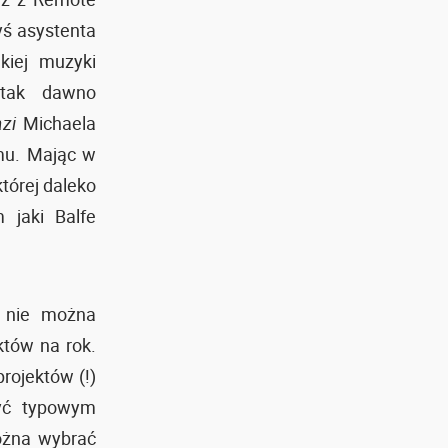
yś asystenta
kiej muzyki
 tak dawno
zi
Michaela
mu. Mając w
której daleko
jaki Balfe
a nie można
któw na rok.
rojektów (!)
być typowym
można wybrać