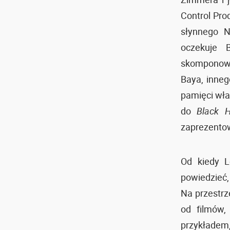
Control Pro
słynnego N
oczekuje 
skomponow
Baya, inne
pamięci właś
do
Black 
zaprezento
Od kiedy L
powiedzieć,
Na przestrz
od filmów,
przykładem,