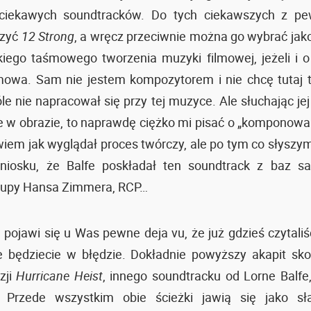
a ciekawych soundtracków. Do tych ciekawszych z pe
czyć
12 Strong
, a wręcz przeciwnie można go wybrać ja
kiego taśmowego tworzenia muzyki filmowej, jeżeli i o
owa. Sam nie jestem kompozytorem i nie chcę tutaj tw
e nie napracował się przy tej muzyce. Ale słuchając jej 
e w obrazie, to naprawdę ciężko mi pisać o „komponowa
iem jak wyglądał proces twórczy, ale po tym co słyszy
niosku, że Balfe poskładał ten soundtrack z baz sa
rupy Hansa Zimmera, RCP…
e pojawi się u Was pewne deja vu, że już gdzieś czytali
ie będziecie w błędzie. Dokładnie powyższy akapit s
zji
Hurricane Heist
, innego soundtracku od Lorne Balfe, 
 Przede wszystkim obie ścieżki jawią się jako sła