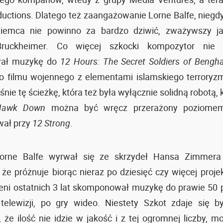
ductions. Dlatego też zaangażowanie Lorne Balfe, niegd
iemca nie powinno za bardzo dziwić, zważywszy ja
Bruckheimer. Co więcej szkocki kompozytor nie
ał muzykę do
12 Hours: The Secret Soldiers of Bengha
go filmu wojennego z elementami islamskiego terroryz
nie tę ścieżkę, która też była wyłącznie solidną robotą, 
Hawk Down
można być wręcz przerażony poziomem 
wał przy
12 Strong
.
orne Balfe wyrwał się ze skrzydeł Hansa Zimmer
 że próżnuje biorąc nieraz po dziesięć czy więcej proje
eni ostatnich 3 lat skomponował muzykę do prawie 50 p
 telewizji, po gry wideo. Niestety Szkot zdaje się 
 że ilość nie idzie w jakość i z tej ogromnej liczby, 