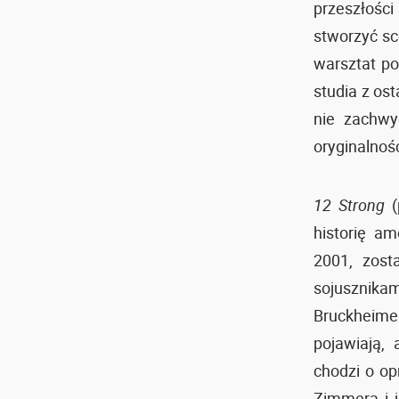
przeszłości
stworzyć sc
warsztat p
studia z ost
nie zachwy
oryginalnośc
12 Strong
(
historię a
2001, zost
sojusznika
Bruckheim
pojawiają,
chodzi o o
Zimmera i 