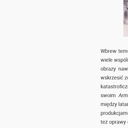
Wbrew temu
wiele wspól
obrazy nawi
wskrzesić z
katastrofic
swoim
Arm
między lat
produkcjami
też oprawy 