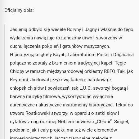
Oficjalny opis:
Jesienią odbyło się wesele Boryny i Jagny i właśnie do tego
wydarzenia nawiązuje roztańczony utwór, stworzony w
duchu łączenia pokoleń i gatunków muzycznych.
Hipnotyzujące głosy Kayah, Laboratorium Pieśni i Dagadana
połączone zostały z brzmieniem tradycyjnej kapeli Tęgie
Chłopy w ramach międzynarodowej orkiestry RBFO. Tak, jak
Reymont zbudował językową katedrę barokową z
chłopskich słów i powiedzeń, tak L.U.C. stworzył bogatą i
barwną muzykę filmową, wykorzystując wyłącznie
autentyczne i akustyczne instrumenty historyczne. Tekst do
utworu Rostkowski stworzył w oparciu o setki słów i
cytatów z nagrodzonej Noblem powieści „Chłopi”. Singiel,
podobnie jak i cały projekt, ma też wiele elementów
impresjonistycznych, łącząc tradycyjne melodie z