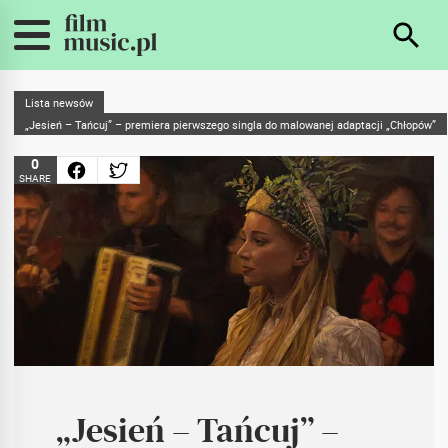
Lista newsów
„Jesień – Tańcuj” – premiera pierwszego singla do malowanej adaptacji „Chłopów”
0
SHARE
„Jesień – Tańcuj” –