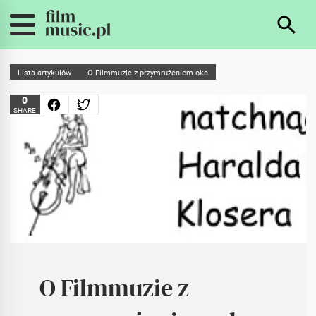
Lista artykułów
O Filmmuzie z przymrużeniem oka
0
SHARE
O Filmmuzie z