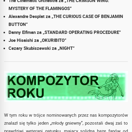
The Cinematic Orchestra za „THE CRIMSON WING:
MYSTERY OF THE FLAMINGOS”
Alexandre Desplat za „THE CURIOUS CASE OF BENJAMIN
BUTTON”
Danny Elfman za „STANDARD OPERATING PROCEDURE”
Joe Hisaishi za „OKURIBITO”
Cezary Skubiszewski za „NIGHT”
W tym roku w trójce nominowanych przez nas kompozytorów
znalazł się tylko jeden „młody gniewny”, pozostali dwaj zaś to
prawdziwi weterani gatunku, mający solidną bazę fanów od