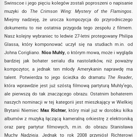
Swinscoe i jego pięciu kolegów zostali poproszeni o napisanie
muzyki do
The Crimson Wing: Mystery of the Flamingos
.
Miejmy nadzieję, że urocza kompozycja do przyrodniczego
dokumentu to nie ostatnia przygoda tego zespołu z filmem.
Nasz kolejny wybraniec to ledwie 27-letni protegowany Philipa
Glassa, który komponować uczył się na studiach m.in. od
Johna Corigliano.
Nico Muhly
, o którym mowa, może i wygląda
bardziej jak bohater serialu dla nastolatków, niż poważny
kompozytor, a jednak ten młody Amerykanin naprawdę ma
talent. Potwierdza to jego ścieżka do dramatu
The Reader
,
która wprawdzie jest już szóstą filmową partyturą Muhly’ego,
ale pierwszą do tak znaczącego obrazu. Ostatnim bohaterem
naszych nominacji w tej kategorii jest mieszkający w Wielkiej
Brytanii Niemiec
Max Richter
, który miał już w dorobku kilka
albumów z muzyką łączącą kameralną orkiestrę z elektroniką
oraz parę partytur filmowych, m.in. do obrazu Stanisława
Muchy
Nadzieja
. Jednak to rok 2008 przyniósł Richterowi