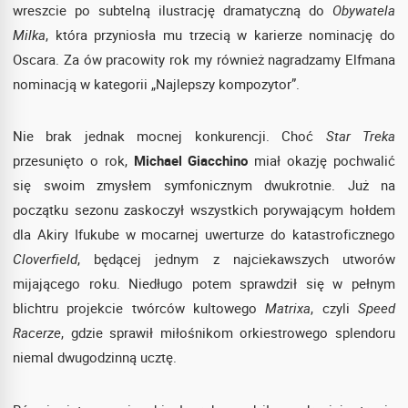
wreszcie po subtelną ilustrację dramatyczną do
Obywatela
Milka
, która przyniosła mu trzecią w karierze nominację do
Oscara. Za ów pracowity rok my również nagradzamy Elfmana
nominacją w kategorii „Najlepszy kompozytor”.
Nie brak jednak mocnej konkurencji. Choć
Star Treka
przesunięto o rok,
Michael Giacchino
miał okazję pochwalić
się swoim zmysłem symfonicznym dwukrotnie. Już na
początku sezonu zaskoczył wszystkich porywającym hołdem
dla Akiry Ifukube w mocarnej uwerturze do katastroficznego
Cloverfield
, będącej jednym z najciekawszych utworów
mijającego roku. Niedługo potem sprawdził się w pełnym
blichtru projekcie twórców kultowego
Matrixa
, czyli
Speed
Racerze
, gdzie sprawił miłośnikom orkiestrowego splendoru
niemal dwugodzinną ucztę.