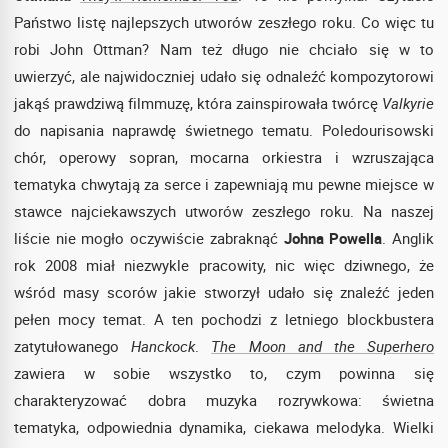
Państwo listę najlepszych utworów zeszłego roku. Co więc tu
robi John Ottman? Nam też długo nie chciało się w to
uwierzyć, ale najwidoczniej udało się odnaleźć kompozytorowi
jakąś prawdziwą filmmuzę, która zainspirowała twórcę
Valkyrie
do napisania naprawdę świetnego tematu. Poledourisowski
chór, operowy sopran, mocarna orkiestra i wzruszająca
tematyka chwytają za serce i zapewniają mu pewne miejsce w
stawce najciekawszych utworów zeszłego roku. Na naszej
liście nie mogło oczywiście zabraknąć
Johna Powella
. Anglik
rok 2008 miał niezwykle pracowity, nic więc dziwnego, że
wśród masy scorów jakie stworzył udało się znaleźć jeden
pełen mocy temat. A ten pochodzi z letniego blockbustera
zatytułowanego
Hanckock
.
The Moon and the Superhero
zawiera w sobie wszystko to, czym powinna się
charakteryzować dobra muzyka rozrywkowa: świetna
tematyka, odpowiednia dynamika, ciekawa melodyka. Wielki