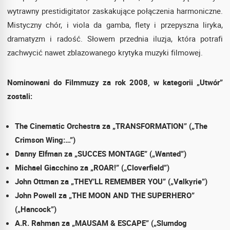
wytrawny prestidigitator zaskakujące połączenia harmoniczne.
Mistyczny chór, i viola da gamba, flety i przepyszna liryka,
dramatyzm i radość. Słowem przednia iluzja, która potrafi
zachwycić nawet zblazowanego krytyka muzyki filmowej.
Nominowani do Filmmuzy za rok 2008, w kategorii „Utwór”
zostali:
The Cinematic Orchestra za „TRANSFORMATION” („The
Crimson Wing:…”)
Danny Elfman za „SUCCES MONTAGE” („Wanted”)
Michael Giacchino za „ROAR!” („Cloverfield”)
John Ottman za „THEY’LL REMEMBER YOU” („Valkyrie”)
John Powell za „THE MOON AND THE SUPERHERO”
(„Hancock”)
A.R. Rahman za „MAUSAM & ESCAPE” („Slumdog