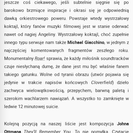
jeszcze coś ciekawego, jeśli subtelnie sięgnie się po
barokowo brzmiące inspiracje i okrasi się je odpowiednią
dawką orkiestrowego poweru. Powstaje wtedy wystrzałowy
koktajl, który fanów muzyki filmowej jest w stanie oderwać
nawet od nagiej Angeliny. Wystrzałowy koktajl, choć zupełnie
innego typu serwuje nam także
Michael Giacchino
, w jednym z
najczęściej komentowanych fragmentów zeszłego roku.
Monumentalny
Roar!
sprawia, że każdy miłośnik soundtracków
czuje niesłychaną dumę, że dane jest mu być właśnie fanem
takiego gatunku. Wolne od tyranii obrazu (utwór pojawia się
jedynie w trakcie napisów końcowych
Cloverfield
) dzieło
zachwyca wielowątkowością, przepychem, barwną paletą i
szerokim wachlarzem nawiązań. A wszystko to zamknięte w
ledwie 12 minutowej suicie.
Kolejną pozycją na naszej liście jest kompozycja
Johna
Ottmana
They’ll Remember You
. To nie pomyłka. Czytacie