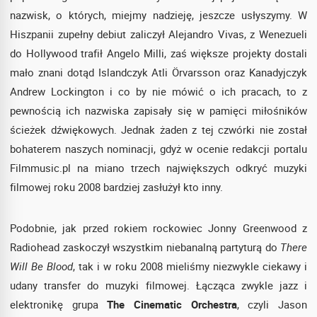
nazwisk, o których, miejmy nadzieję, jeszcze usłyszymy. W
Hiszpanii zupełny debiut zaliczył Alejandro Vivas, z Wenezueli
do Hollywood trafił Angelo Milli, zaś większe projekty dostali
mało znani dotąd Islandczyk Atli Örvarsson oraz Kanadyjczyk
Andrew Lockington i co by nie mówić o ich pracach, to z
pewnością ich nazwiska zapisały się w pamięci miłośników
ścieżek dźwiękowych. Jednak żaden z tej czwórki nie został
bohaterem naszych nominacji, gdyż w ocenie redakcji portalu
Filmmusic.pl na miano trzech największych odkryć muzyki
filmowej roku 2008 bardziej zasłużył kto inny.
Podobnie, jak przed rokiem rockowiec Jonny Greenwood z
Radiohead zaskoczył wszystkim niebanalną partyturą do
There
Will Be Blood
, tak i w roku 2008 mieliśmy niezwykle ciekawy i
udany transfer do muzyki filmowej. Łącząca zwykle jazz i
elektronikę grupa
The Cinematic Orchestra
, czyli Jason