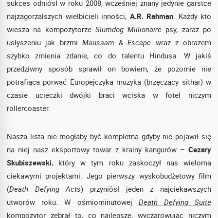
sukces odniósł w roku 2008, wcześniej znany jedynie garstce
najzagorzalszych wielbicieli inności,
A.R. Rahman
. Każdy kto
wiesza na kompozytorze
Slumdog Millionaire
psy, zaraz po
usłyszeniu jak brzmi
Mausaam & Escape
wraz z obrazem
szybko zmienia zdanie, co do talentu Hindusa. W jakiś
przedziwny sposób sprawił on bowiem, że pozornie nie
potrafiąca porwać Europejczyka muzyka (brzęczący sithar) w
czasie ucieczki dwójki braci wciska w fotel niczym
rollercoaster.
Nasza lista nie mogłaby być kompletna gdyby nie pojawił się
na niej nasz eksportowy towar z krainy kangurów –
Cezary
Skubiszewski
, który w tym roku zaskoczył nas wieloma
ciekawymi projektami. Jego pierwszy wyskobudżetowy film
(
Death Defying Acts
) przyniósł jeden z najciekawszych
utworów roku. W ośmiominutowej
Death Defying Suite
kompozytor zebrał to, co najlepsze, wyczarowując niczym