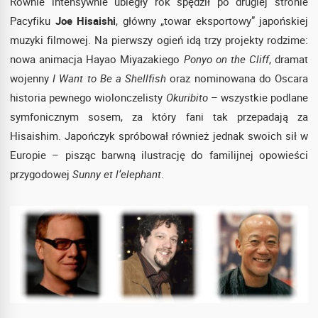
Równie intensywnie ubiegły rok spędził po drugiej stronie
Pacyfiku
Joe Hisaishi
, główny „towar eksportowy” japońskiej
muzyki filmowej. Na pierwszy ogień idą trzy projekty rodzime:
nowa animacja Hayao Miyazakiego
Ponyo on the Cliff
, dramat
wojenny
I Want to Be a Shellfish
oraz nominowana do Oscara
historia pewnego wiolonczelisty
Okuribito
– wszystkie podlane
symfonicznym sosem, za który fani tak przepadają za
Hisaishim. Japończyk spróbował również jednak swoich sił w
Europie – pisząc barwną ilustrację do familijnej opowieści
przygodowej
Sunny et l’elephant
.