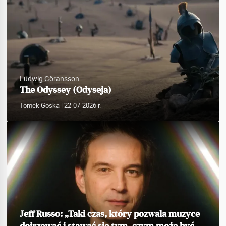
Ludwig Göransson
The Odyssey (Odyseja)
Tomek Goska
| 22-07-2026 r.
Jeff Russo: „Taki czas, który pozwala muzyce
dojrzewać i stawać się tym, czym może być,