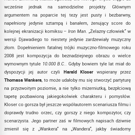
wcześnie jednak na samodzielne projekty. Głównym
argumentem na poparcie tej tezy jest pusty i bezbarwny,
napełniony jedynie sztampą i banałem, żenujący score do
kolejnej ekranizacji komiksu –
Iron Man
. „Żelazny człowiek” w
wersji Djawadiego to niestety jedynie zardzewiały muzyczny
złom. Dopełnieniem fatalnej trójki muzyczno-filmowego roku
2008 jest kompozycja do beznadziejnego obrazu o wielce
wymownym tytule
10.000 B.C.
. Gdyby bowiem tyle lat miał do
dyspozycji jej autor czyli
Harald Kloser
wspierany przez
Thomasa Wankera
, to może udałoby mu się stworzyć partyturę
na przyzwoitym poziomie, a nie tylko mizerniutką, bezpłciową
tapetę pozbawioną jakiegokolwiek charakteru i pomysłów.
Kloser co gorsza był jeszcze współautorem scenariusza filmu i
doprawdy trudno orzec, czy gorszy z niego kompozytor, czy
scenarzysta. Jego partner zaś w filmowych napisach dziwnie
zmienił się z „Wankera” na „Wandera”, jakby świadomy