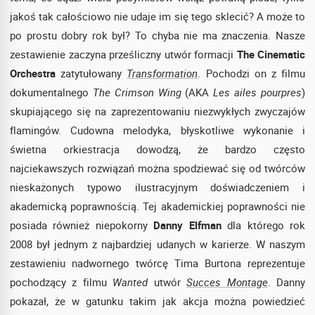
jakoś tak całościowo nie udaje im się tego sklecić? A może to
po prostu dobry rok był? To chyba nie ma znaczenia. Nasze
zestawienie zaczyna prześliczny utwór formacji
The Cinematic
Orchestra
zatytułowany
Transformation
. Pochodzi on z filmu
dokumentalnego
The Crimson Wing
(AKA
Les ailes pourpres
)
skupiającego się na zaprezentowaniu niezwykłych zwyczajów
flamingów. Cudowna melodyka, błyskotliwe wykonanie i
świetna orkiestracja dowodzą, że bardzo często
najciekawszych rozwiązań można spodziewać się od twórców
nieskażonych typowo ilustracyjnym doświadczeniem i
akademicką poprawnością. Tej akademickiej poprawności nie
posiada również niepokorny
Danny Elfman
dla którego rok
2008 był jednym z najbardziej udanych w karierze. W naszym
zestawieniu nadwornego twórcę Tima Burtona reprezentuje
pochodzący z filmu
Wanted
utwór
Succes Montage
. Danny
pokazał, że w gatunku takim jak akcja można powiedzieć