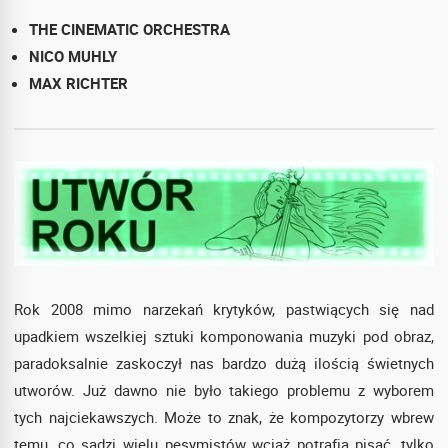
THE CINEMATIC ORCHESTRA
NICO MUHLY
MAX RICHTER
Rok 2008 mimo narzekań krytyków, pastwiących się nad
upadkiem wszelkiej sztuki komponowania muzyki pod obraz,
paradoksalnie zaskoczył nas bardzo dużą ilością świetnych
utworów. Już dawno nie było takiego problemu z wyborem
tych najciekawszych. Może to znak, że kompozytorzy wbrew
temu, co sądzi wielu pesymistów wciąż potrafią pisać, tylko