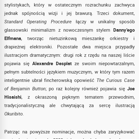
stylistykach, który w ostatecznym rozrachunku zachwyca
jednak spójnością wizji i jej brawurą. Trzeci dokument,
Standard Operating Procedure
łączy w unikalny sposób
glassowski minimalizm z nowoczesnym stylem
Danny’ego
Elfmana
, tworząc nietuzinkową mieszankę orkiestry i
drapieżnej elektroniki. Pozostałe dwa miejsca przypadły
ilustracjom dramatycznym: drugi rok z rzędu na naszej liście
pojawia się
Alexandre Desplat
ze swoim niepowtarzalnym,
pełnym subtelności językiem muzycznym, w który tym razem
inteligentnie ubrał fincherowską opowieść
The Curious Case
of Benjamin Button
; po raz kolejny również pojawia się
Joe
Hisaishi
, z okraszoną pięknym tematem przewodnim,
tradycjonalistyczną ale chwytającą za sercę ilustracją
Okuribito
.
Patrząc na powyższe nominacje, można chyba zaryzykować