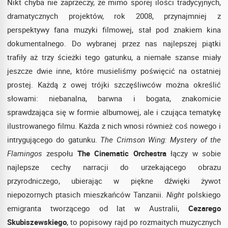
Nikt chyba nie zaprzeczy, że mimo sporej ilości tradycyjnych,
dramatycznych projektów, rok 2008, przynajmniej z
perspektywy fana muzyki filmowej, stał pod znakiem kina
dokumentalnego. Do wybranej przez nas najlepszej piątki
trafiły aż trzy ścieżki tego gatunku, a niemałe szanse miały
jeszcze dwie inne, które musieliśmy poświęcić na ostatniej
prostej. Każdą z owej trójki szczęśliwców można określić
słowami: niebanalna, barwna i bogata, znakomicie
sprawdzająca się w formie albumowej, ale i czująca tematykę
ilustrowanego filmu. Każda z nich wnosi również coś nowego i
intrygującego do gatunku.
The Crimson Wing: Mystery of the
Flamingos
zespołu
The Cinematic Orchestra
łączy w sobie
najlepsze cechy narracji do urzekającego obrazu
przyrodniczego, ubierając w piękne dźwięki żywot
niepozornych ptasich mieszkańców Tanzanii.
Night
polskiego
emigranta tworzącego od lat w Australii,
Cezarego
Skubiszewskiego
, to popisowy rajd po rozmaitych muzycznych