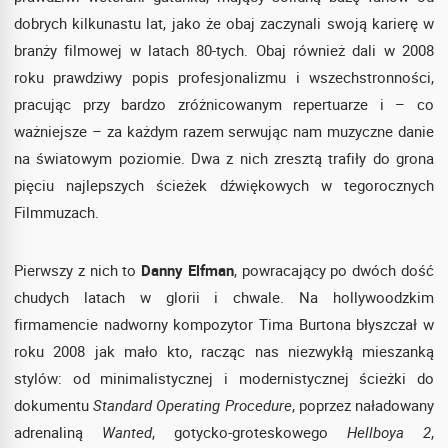
dobrych kilkunastu lat, jako że obaj zaczynali swoją karierę w
branży filmowej w latach 80-tych. Obaj również dali w 2008
roku prawdziwy popis profesjonalizmu i wszechstronności,
pracując przy bardzo zróżnicowanym repertuarze i – co
ważniejsze – za każdym razem serwując nam muzyczne danie
na światowym poziomie. Dwa z nich zresztą trafiły do grona
pięciu najlepszych ścieżek dźwiękowych w tegorocznych
Filmmuzach.
Pierwszy z nich to
Danny Elfman
, powracający po dwóch dość
chudych latach w glorii i chwale. Na hollywoodzkim
firmamencie nadworny kompozytor Tima Burtona błyszczał w
roku 2008 jak mało kto, racząc nas niezwykłą mieszanką
stylów: od minimalistycznej i modernistycznej ścieżki do
dokumentu
Standard Operating Procedure
, poprzez naładowany
adrenaliną
Wanted
, gotycko-groteskowego
Hellboya 2
,