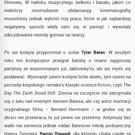
filmowej. W natłoku muzycznego bełkotu i banału, jakim co
niektórzy niestrudzenie obdarowują kinematografię
musieliśmy jednak wyłonić trzy prace, które w jak najbardziej
negatywny sposób wbiły nam się w pamięć i wywołały
zdecydowanie niemiły grymas na twarzy.
Po raz kolejny przypomniał o sobie
Tyler Bates
. W zeszłym
roku ten kompozytor przegrał batalię o miano najgorszej
partytury ze wspominanym już Jablonsky’m, ale ani myśli się
poddawać. Wysmażył zatem kolejne liche dzieło, tym razem na
potrzeby kiepskiego remake’u klasyki science-fiction, czyli
The
Day The Earth Stood Still
. Ziemia na szczęście nie zatrzymała
się z żalu nad miernym tworem Batesa, ale czy autor ilustracji
oryginalnego filmu – Bernard Herrmann – w grobie się ze
złości nie przewraca, to już pewni nie jesteśmy. Antymuzy bez
walki nie zamierza jednak oddać Batesowi młody podopieczny
Hansa Zimmera,
Ramin Djawadi
, dla którego chyba ciągle za