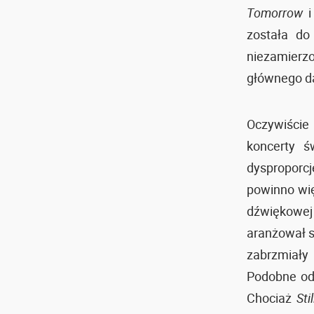
Tomorrow
została do
niezamierz
głównego d
Oczywiście
koncerty ś
dysproporc
powinno wię
dźwiękowe
aranżował s
zabrzmiały 
Podobne od
Chociaż
Sti