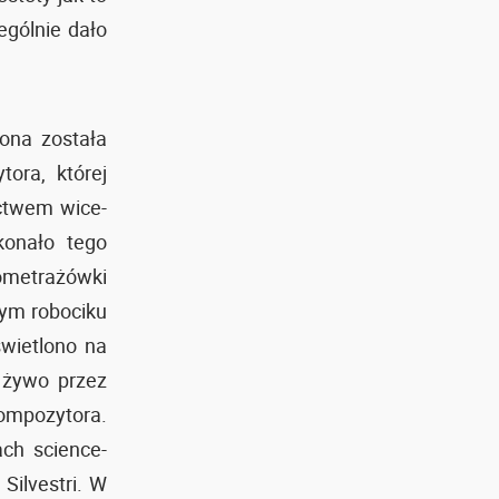
ególnie dało
zona została
ora, której
ctwem wice-
konało tego
ometrażówki
ym robociku
świetlono na
 żywo przez
ompozytora.
ach science-
Silvestri. W