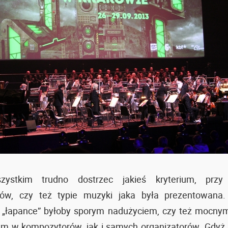
zystkim trudno dostrzec jakieś kryterium, przy 
ów, czy też typie muzyki jaka była prezentowana.
 „łapance” byłoby sporym nadużyciem, czy też mocnym
m w kompozytorów, jak i samych organizatorów. Gdyż