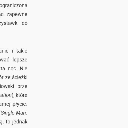
ograniczona
jąc zapewne
zystawki do
nie i takie
ować lepsze
ta noc. Nie
r ze ścieżki
iowski prze
ation
), które
amej płycie.
 Single Man
.
ą, to jednak