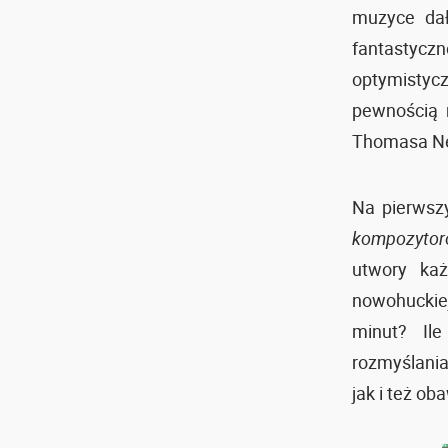
muzyce dał
fantastyczn
optymistyc
pewnością 
Thomasa New
Na pierwsz
kompozytor
utwory ka
nowohuckiej
minut? Il
rozmyślania
jak i też ob