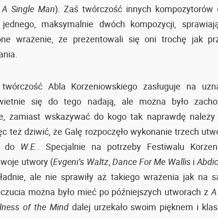
i
A Single Man
). Zaś twórczość innych kompozytorów 
 jednego, maksymalnie dwóch kompozycji, sprawia
one wrażenie, że prezentowali się oni trochę jak pr
ania.
 twórczość Abla Korzeniowskiego zasługuje na uzna
wietnie się do tego nadają, ale można było zach
je, zamiast wskazywać do kogo tak naprawdę należy 
c też dziwić, że Galę rozpoczęło wykonanie trzech utwó
j do
W.E.
. Specjalnie na potrzeby Festiwalu Korzen
woje utwory (
Evgeni’s Waltz
,
Dance For Me Wallis
i
Abdic
ładnie, ale nie sprawiły aż takiego wrażenia jak na s
czucia można było mieć po późniejszych utworach z
A
llness of the Mind
dalej urzekało swoim pięknem i klas