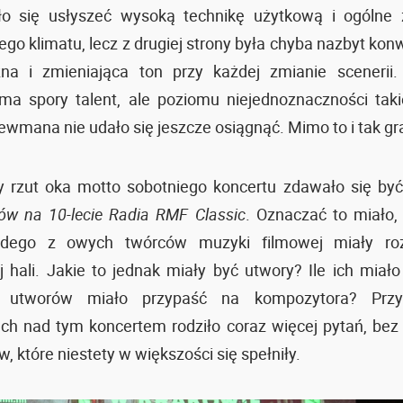
o się usłyszeć wysoką technikę użytkową i ogólne 
ego klimatu, lecz z drugiej strony była chyba nazbyt kon
zna i zmieniająca ton przy każdej zmianie scenerii
ma spory talent, ale poziomu niejednoznaczności ta
mana nie udało się jeszcze osiągnąć. Mimo to i tak gr
y rzut oka motto sobotniego koncertu zdawało się by
ów na 10-lecie Radia RMF Classic
. Oznaczać to miało,
żdego z owych twórców muzyki filmowej miały ro
 hali. Jakie to jednak miały być utwory? Ile ich miało 
e utworów miało przypaść na kompozytora? Przy
ch nad tym koncertem rodziło coraz więcej pytań, bez
aw, które niestety w większości się spełniły.