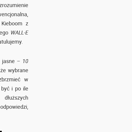
zrozumienie
wencjonalna,
. Kieboom z
kiego
WALL-E
atulujemy.
ć jasne –
10
 że wybrane
zbrzmieć w
być i po ile
 dłuższych
 odpowiedzi,