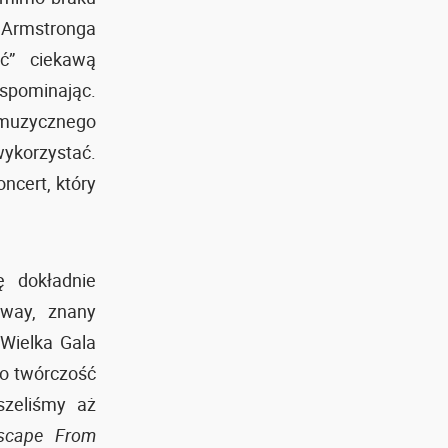
a Armstronga
ać” ciekawą
spominając.
o muzycznego
wykorzystać.
ncert, który
ę dokładnie
away, znany
Wielka Gala
zo twórczość
szeliśmy aż
scape From