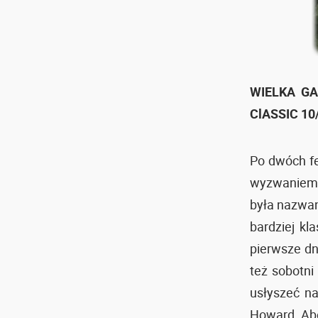
WIELKA GA
ClASSIC 10
Po dwóch fe
wyzwaniem, 
była nazwan
bardziej kl
pierwsze dn
też sobotni
usłyszeć n
Howard, Abe