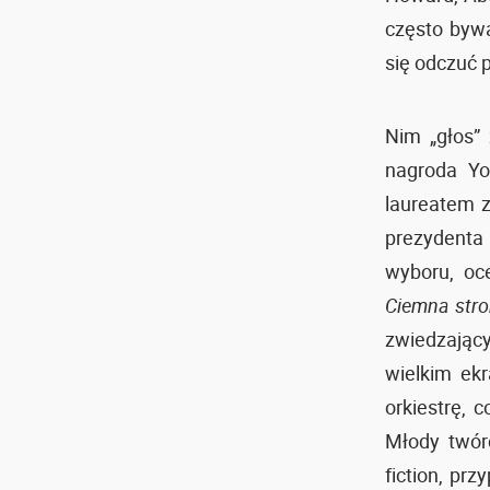
często bywa
się odczuć 
Nim „głos” 
nagroda Yo
laureatem 
prezydenta
wyboru, oc
Ciemna stro
zwiedzający
wielkim ek
orkiestrę,
Młody twórc
fiction, pr