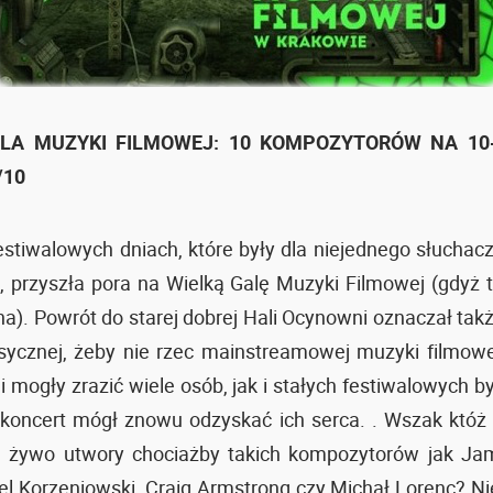
LA MUZYKI FILMOWEJ: 10 KOMPOZYTORÓW NA 10-
/10
stiwalowych dniach, które były dla niejednego słucha
przyszła pora na Wielką Galę Muzyki Filmowej (gdyż ta
a). Powrót do starej dobrej Hali Ocynowni oznaczał tak
asycznej, żeby nie rzec mainstreamowej muzyki filmowe
i mogły zrazić wiele osób, jak i stałych festiwalowych b
 koncert mógł znowu odzyskać ich serca. . Wszak któż 
a żywo utwory chociażby takich kompozytorów jak J
l Korzeniowski, Craig Armstrong czy Michał Lorenc? Nie