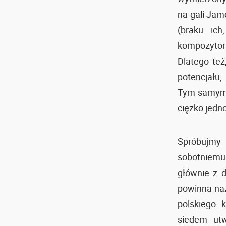
na gali Jam
(braku ich
kompozytor
Dlatego też
potencjału,
Tym samym z
ciężko jedn
Spróbujmy 
sobotniemu
głównie z 
powinna na
polskiego 
siedem utw