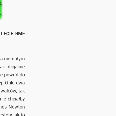
LECIE RMF
cza niemałym
k oficjalnie
że powrót do
j. O ile dwa
ywalców, tak
nie chciałby
ames Newton
stety jak to