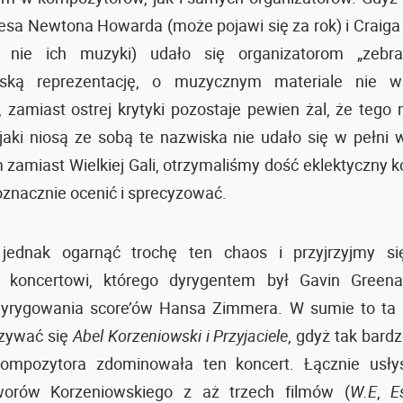
esa Newtona Howarda (może pojawi się za rok) i Craig
, nie ich muzyki) udało się organizatorom „zebr
ską reprezentację, o muzycznym materiale nie w
, zamiast ostrej krytyki pozostaje pewien żal, że teg
 jaki niosą ze sobą te nazwiska nie udało się w pełni 
amiast Wielkiej Gali, otrzymaliśmy dość eklektyczny ko
oznacznie ocenić i sprecyzować.
jednak ogarnąć trochę ten chaos i przyjrzyjmy si
 koncertowi, którego dyrygentem był Gavin Green
dyrygowania score’ów Hansa Zimmera. W sumie to ta 
zywać się
Abel Korzeniowski i Przyjaciele
, gdyż tak bard
kompozytora zdominowała ten koncert. Łącznie usły
orów Korzeniowskiego z aż trzech filmów (
W.E
,
E