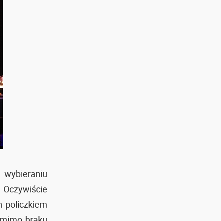
wybieraniu
 Oczywiście
 policzkiem
 mimo braku