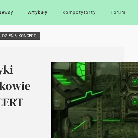
Newsy
Artykuły
Kompozytorzy
Forum
e – DZIEŃ 3: KONCERT
yki
akowie
NCERT