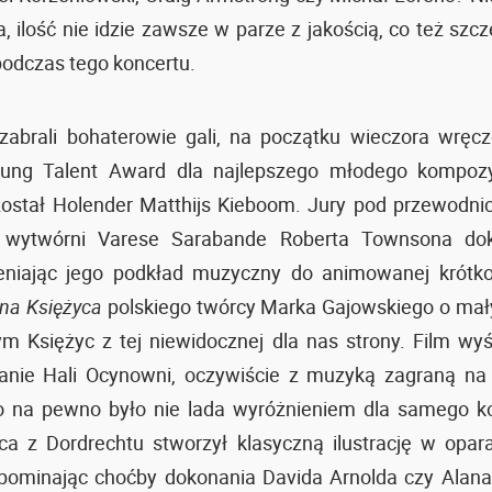
, ilość nie idzie zawsze w parze z jakością, co też szcz
podczas tego koncertu.
zabrali bohaterowie gali, na początku wieczora wręc
ung Talent Award dla najlepszego młodego kompozyt
został Holender Matthijs Kieboom. Jury pod przewodni
 wytwórni Varese Sarabande Roberta Townsona do
eniając jego podkład muzyczny do animowanej krótk
na Księżyca
polskiego twórcy Marka Gajowskiego o mał
m Księżyc z tej niewidocznej dla nas strony. Film wy
ranie Hali Ocynowni, oczywiście z muzyką zagraną na
 co na pewno było nie lada wyróżnieniem dla samego k
a z Dordrechtu stworzył klasyczną ilustrację w opar
zypominając choćby dokonania Davida Arnolda czy Alana 