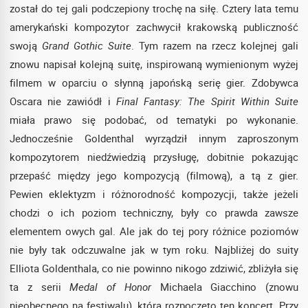
został do tej gali podczepiony trochę na siłę. Cztery lata temu
amerykański kompozytor zachwycił krakowską publiczność
swoją
Grand Gothic Suite
. Tym razem na rzecz kolejnej gali
znowu napisał kolejną suitę, inspirowaną wymienionym wyżej
filmem w oparciu o słynną japońską serię gier. Zdobywca
Oscara nie zawiódł i
Final Fantasy: The Spirit Within Suite
miała prawo się podobać, od tematyki po wykonanie.
Jednocześnie Goldenthal wyrządził innym zaproszonym
kompozytorem niedźwiedzią przysługę, dobitnie pokazując
przepaść między jego kompozycją (filmową), a tą z gier.
Pewien eklektyzm i różnorodność kompozycji, także jeżeli
chodzi o ich poziom techniczny, były co prawda zawsze
elementem owych gal. Ale jak do tej pory różnice poziomów
nie były tak odczuwalne jak w tym roku. Najbliżej do suity
Elliota Goldenthala, co nie powinno nikogo zdziwić, zbliżyła się
ta z serii
Medal of Honor
Michaela Giacchino (znowu
nieobecnego na festiwalu), którą rozpoczęto ten koncert. Przy