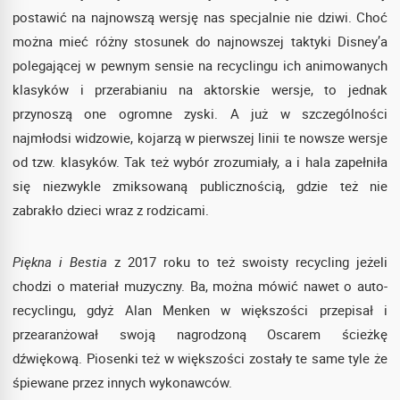
postawić na najnowszą wersję nas specjalnie nie dziwi. Choć
można mieć różny stosunek do najnowszej taktyki Disney’a
polegającej w pewnym sensie na recyclingu ich animowanych
klasyków i przerabianiu na aktorskie wersje, to jednak
przynoszą one ogromne zyski. A już w szczególności
najmłodsi widzowie, kojarzą w pierwszej linii te nowsze wersje
od tzw. klasyków. Tak też wybór zrozumiały, a i hala zapełniła
się niezwykle zmiksowaną publicznością, gdzie też nie
zabrakło dzieci wraz z rodzicami.
Piękna i Bestia
z 2017 roku to też swoisty recycling jeżeli
chodzi o materiał muzyczny. Ba, można mówić nawet o auto-
recyclingu, gdyż Alan Menken w większości przepisał i
przearanżował swoją nagrodzoną Oscarem ścieżkę
dźwiękową. Piosenki też w większości zostały te same tyle że
śpiewane przez innych wykonawców.