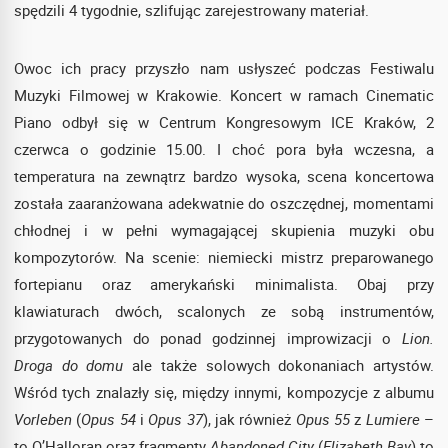
spędzili 4 tygodnie, szlifując zarejestrowany materiał.
Owoc ich pracy przyszło nam usłyszeć podczas Festiwalu
Muzyki Filmowej w Krakowie. Koncert w ramach Cinematic
Piano odbył się w Centrum Kongresowym ICE Kraków, 2
czerwca o godzinie 15.00. I choć pora była wczesna, a
temperatura na zewnątrz bardzo wysoka, scena koncertowa
została zaaranżowana adekwatnie do oszczędnej, momentami
chłodnej i w pełni wymagającej skupienia muzyki obu
kompozytorów. Na scenie: niemiecki mistrz preparowanego
fortepianu oraz amerykański minimalista. Obaj przy
klawiaturach dwóch, scalonych ze sobą instrumentów,
przygotowanych do ponad godzinnej improwizacji o
Lion.
Droga do domu
ale także solowych dokonaniach artystów.
Wśród tych znalazły się, między innymi, kompozycje z albumu
Vorleben
(
Opus 54
i
Opus 37
), jak również
Opus 55
z
Lumiere
–
to O’Halloran oraz fragmenty
Abandoned City
(
Elizabeth Bay
) to