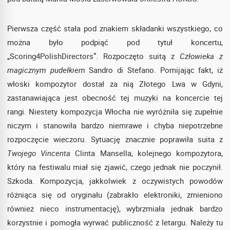
Pierwsza część stała pod znakiem składanki wszystkiego, co
można było podpiąć pod tytuł koncertu,
„Scoring4PolishDirectors”. Rozpoczęto suitą z
Człowieka z
magicznym pudełkiem
Sandro di Stefano. Pomijając fakt, iż
włoski kompozytor dostał za nią Złotego Lwa w Gdyni,
zastanawiająca jest obecność tej muzyki na koncercie tej
rangi. Niestety kompozycja Włocha nie wyróżniła się zupełnie
niczym i stanowiła bardzo niemrawe i chyba niepotrzebne
rozpoczęcie wieczoru. Sytuację znacznie poprawiła suita z
Twojego Vincenta
Clinta Mansella, kolejnego kompozytora,
który na festiwalu miał się zjawić, czego jednak nie poczynił.
Szkoda. Kompozycja, jakkolwiek z oczywistych powodów
różniąca się od oryginału (zabrakło elektroniki, zmieniono
również nieco instrumentację), wybrzmiała jednak bardzo
korzystnie i pomogła wyrwać publiczność z letargu. Należy tu