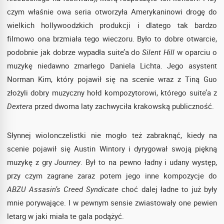
czym właśnie owa seria otworzyła Amerykaninowi drogę do
wielkich hollywoodzkich produkcji i dlatego tak bardzo
filmowo ona brzmiała tego wieczoru. Było to dobre otwarcie,
podobnie jak dobrze wypadła suite’a do
Silent Hill
w oparciu o
muzykę niedawno zmarłego Daniela Lichta. Jego asystent
Norman Kim, który pojawił się na scenie wraz z Tiną Guo
złożyli dobry muzyczny hołd kompozytorowi, którego suite’a z
Dextera
przed dwoma laty zachwyciła krakowską publiczność.
Słynnej wiolonczelistki nie mogło też zabraknąć, kiedy na
scenie pojawił się Austin Wintory i dyrygował swoją piękną
muzykę z gry
Journey
. Był to na pewno ładny i udany występ,
przy czym zagrane zaraz potem jego inne kompozycje do
ABZU
Assasin’s Creed Syndicate
choć dalej ładne to już były
mnie porywające. I w pewnym sensie zwiastowały one pewien
letarg w jaki miała te gala podążyć.