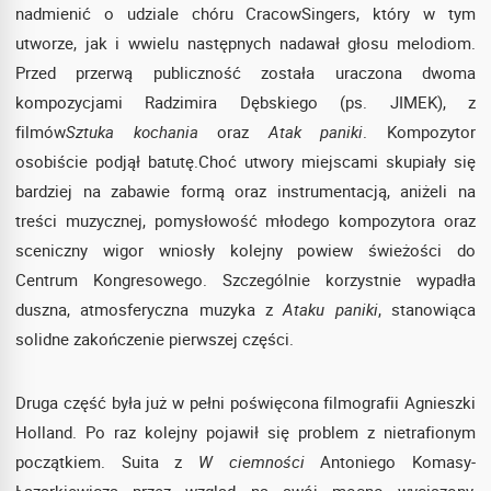
nadmienić o udziale chóru CracowSingers, który w tym
utworze, jak i wwielu następnych nadawał głosu melodiom.
Przed przerwą publiczność została uraczona dwoma
kompozycjami Radzimira Dębskiego (ps. JIMEK), z
filmów
Sztuka kochania
oraz
Atak paniki
. Kompozytor
osobiście podjął batutę.Choć utwory miejscami skupiały się
bardziej na zabawie formą oraz instrumentacją, aniżeli na
treści muzycznej, pomysłowość młodego kompozytora oraz
sceniczny wigor wniosły kolejny powiew świeżości do
Centrum Kongresowego. Szczególnie korzystnie wypadła
duszna, atmosferyczna muzyka z
Ataku paniki
, stanowiąca
solidne zakończenie pierwszej części.
Druga część była już w pełni poświęcona filmografii Agnieszki
Holland. Po raz kolejny pojawił się problem z nietrafionym
początkiem. Suita z
W ciemności
Antoniego Komasy-
Łazarkiewicza przez wzgląd na swój mocno wyciszony,