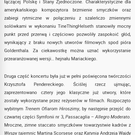
łączącej Polskę i Stany Zjednoczone. Charakterystyczne dla
amerykańskiego kompozytora brzmienie smyczków oraz
zabiegi rytmiczne w połączeniu z szaleńczo zmiennymi
solówkami w wykonaniu TineThingHelseth stanowiły mocny
punkt przed przerwą i częściowo pozwoliły zaspokoić głód,
wynikający z braku nowych utworów filmowych spod pióra
Goldenthala. Za ciekawostkę można uznać wykorzystanie
przearanżowanej wersji… hejnału Mariackiego.
Druga część koncertu była już w pełni poświęcona twórczości
Krzysztofa Pendereckiego. Ściślej rzecz ujmując,
zaprezentowano cztery jego klasyczne już utwory, które
zostały wykorzystane przez reżyserów w filmach. Rozpoczęto
wybitnym
Trenem Ofiarom Hiroszimy
, by następnie przejść do
czwartej części Symfonii nr 3,
Passacaglia – Allegro Moderato
.
Mroczne, zimne staccato smyczkóww towarzystwie kadrów z
Wyspy tajemnic
Martina Scorsese oraz
Katynia
Andrzeja Wajdy