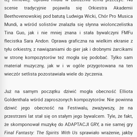
scenie tradycyjnie pojawiła się Orkiestra Akademii
Beethovenowskiej pod batutą Ludwiga Wicki, Chór Pro Musica
Mundi, a wśród solistów znalazła się słynna wiolonczelistka
Tina Guo, jak i nie mniej znana i stała bywalczyni FMFu
flecistka Sara Andon. Oprawa graficzna na wielkim ekranie z
tyłu orkiestry, z nawiązaniami do gier jak i drobnymi żarcikami
w stronę kompozytorów też mogła się podobać. Tylko sam
materiał muzyczny, jak w i w ogóle przygotowana na ten
wieczór setlista pozostawiała wiele do życzenia.
Już na samym początku dziwić mogła obecność Elliota
Goldenthala wśród zaproszonych kompozytorów. Nie powinna
dziwić jego obecność na Festiwalu, zważywszy, że na
przestrzeni lat stał się on stałym jego bywalcem. Tyle, że fakt,
że skomponował muzykę do ADAPTACJI GRY, a nie samej gry
Final Fantasty: The Spirits With Us
sprawiało wrażenie, jakby