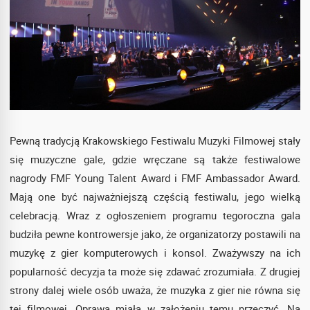
Pewną tradycją Krakowskiego Festiwalu Muzyki Filmowej stały
się muzyczne gale, gdzie wręczane są także festiwalowe
nagrody FMF Young Talent Award i FMF Ambassador Award.
Mają one być najważniejszą częścią festiwalu, jego wielką
celebracją. Wraz z ogłoszeniem programu tegoroczna gala
budziła pewne kontrowersje jako, że organizatorzy postawili na
muzykę z gier komputerowych i konsol. Zważywszy na ich
popularność decyzja ta może się zdawać zrozumiała. Z drugiej
strony dalej wiele osób uważa, że muzyka z gier nie równa się
tej filmowej. Oprawa miała w założeniu temu przeczyć. Na