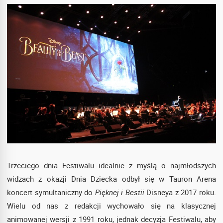
Trzeciego dnia Festiwalu idealnie z myślą o najmłodszych
widzach z okazji Dnia Dziecka odbył się w Tauron Arena
koncert symultaniczny do
Pięknej i Bestii
Disneya z 2017 roku.
Wielu od nas z redakcji wychowało się na klasycznej
animowanej wersji z 1991 roku, jednak decyzja Festiwalu, aby