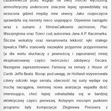
atmosferyczny underscore znacznie lepiej sprawdziłaby się
wrzucona gdzieś między inne utwory. Jako rozpoczęcie
sprawdziła się niestety nieco usypiająco. Ożywienie nastąpiło
wraz z suitami z filmów
Całkowite zaćmienie
,
Plac
Waszyngtona
oraz
Trzeci cud
, autorstwa Jana A.P. Kaczmarka.
Śliczne wokalizy oraz niesamowita lekkość ręki stałego
bywalca FMFu stanowiły niezwykle przyjemne przypomnienie
(a dla wielu słuchaczy z pewnością i zapoznanie) mniej
eksploatowanej części twórczości zdobywcy Oscara.
Następnie zaprezentowano
Fantasię na tematy z House of
Cards
Jeffa Beala. Biorąc pod uwagę, że Holland reżyserowała
cztery odcinki tego serialu, obecność tej suity wydaje się
trochę naciągana, niemniej nowa aranżacja wypadła dość
interesująco, choć lepiej odnalazłaby się w bardziej
eklektycznej części pierwszej. Kolejnym mocnym punktem
programu były kompozycje Zbigniewa Preisnera z