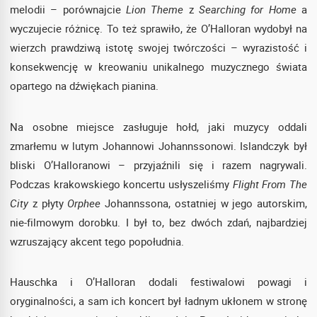
melodii – porównajcie
Lion Theme
z
Searching for Home
a
wyczujecie różnicę. To też sprawiło, że O’Halloran wydobył na
wierzch prawdziwą istotę swojej twórczości – wyrazistość i
konsekwencję w kreowaniu unikalnego muzycznego świata
opartego na dźwiękach pianina.
Na osobne miejsce zasługuje hołd, jaki muzycy oddali
zmarłemu w lutym Johannowi Johannssonowi. Islandczyk był
bliski O’Halloranowi – przyjaźnili się i razem nagrywali.
Podczas krakowskiego koncertu usłyszeliśmy
Flight From The
City
z płyty
Orphee
Johannssona, ostatniej w jego autorskim,
nie-filmowym dorobku. I był to, bez dwóch zdań, najbardziej
wzruszający akcent tego popołudnia.
Hauschka i O’Halloran dodali festiwalowi powagi i
oryginalności, a sam ich koncert był ładnym ukłonem w stronę