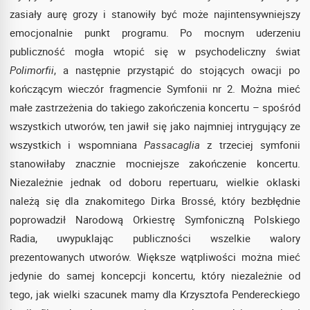
zasiały aurę grozy i stanowiły być może najintensywniejszy
emocjonalnie punkt programu. Po mocnym uderzeniu
publiczność mogła wtopić się w psychodeliczny świat
Polimorfii
, a następnie przystąpić do stojących owacji po
kończącym wieczór fragmencie Symfonii nr 2. Można mieć
małe zastrzeżenia do takiego zakończenia koncertu – spośród
wszystkich utworów, ten jawił się jako najmniej intrygujący ze
wszystkich i wspomniana
Passacaglia
z trzeciej symfonii
stanowiłaby znacznie mocniejsze zakończenie koncertu.
Niezależnie jednak od doboru repertuaru, wielkie oklaski
należą się dla znakomitego Dirka Brossé, który bezbłędnie
poprowadził Narodową Orkiestrę Symfoniczną Polskiego
Radia, uwypuklając publiczności wszelkie walory
prezentowanych utworów. Większe wątpliwości można mieć
jedynie do samej koncepcji koncertu, który niezależnie od
tego, jak wielki szacunek mamy dla Krzysztofa Pendereckiego