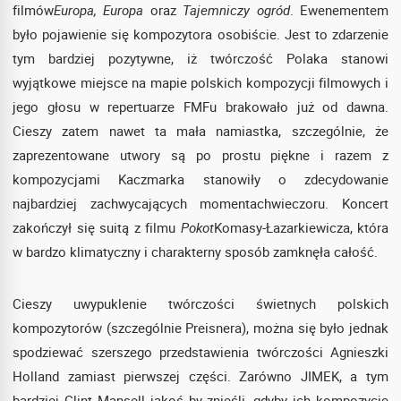
filmów
Europa, Europa
oraz
Tajemniczy ogród
. Ewenementem
było pojawienie się kompozytora osobiście. Jest to zdarzenie
tym bardziej pozytywne, iż twórczość Polaka stanowi
wyjątkowe miejsce na mapie polskich kompozycji filmowych i
jego głosu w repertuarze FMFu brakowało już od dawna.
Cieszy zatem nawet ta mała namiastka, szczególnie, że
zaprezentowane utwory są po prostu piękne i razem z
kompozycjami Kaczmarka stanowiły o zdecydowanie
najbardziej zachwycających momentachwieczoru. Koncert
zakończył się suitą z filmu
Pokot
Komasy-Łazarkiewicza, która
w bardzo klimatyczny i charakterny sposób zamknęła całość.
Cieszy uwypuklenie twórczości świetnych polskich
kompozytorów (szczególnie Preisnera), można się było jednak
spodziewać szerszego przedstawienia twórczości Agnieszki
Holland zamiast pierwszej części. Zarówno JIMEK, a tym
bardziej Clint Mansell jakoś by znieśli, gdyby ich kompozycje