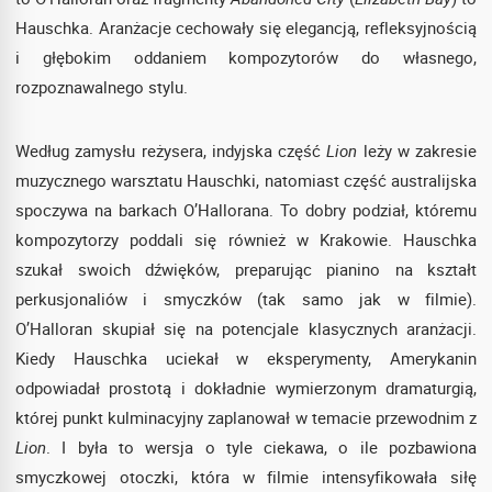
Hauschka. Aranżacje cechowały się elegancją, refleksyjnością
i głębokim oddaniem kompozytorów do własnego,
rozpoznawalnego stylu.
Według zamysłu reżysera, indyjska część
Lion
leży w zakresie
muzycznego warsztatu Hauschki, natomiast część australijska
spoczywa na barkach O’Hallorana. To dobry podział, któremu
kompozytorzy poddali się również w Krakowie. Hauschka
szukał swoich dźwięków, preparując pianino na kształt
perkusjonaliów i smyczków (tak samo jak w filmie).
O’Halloran skupiał się na potencjale klasycznych aranżacji.
Kiedy Hauschka uciekał w eksperymenty, Amerykanin
odpowiadał prostotą i dokładnie wymierzonym dramaturgią,
której punkt kulminacyjny zaplanował w temacie przewodnim z
Lion
. I była to wersja o tyle ciekawa, o ile pozbawiona
smyczkowej otoczki, która w filmie intensyfikowała siłę