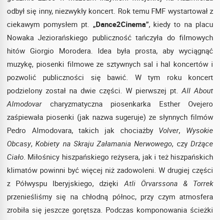
odbył się inny, niezwykły koncert. Rok temu FMF wystartował z
ciekawym pomysłem pt.
„Dance2Cinema”
, kiedy to na placu
Nowaka Jeziorańskiego publiczność tańczyła do filmowych
hitów Giorgio Morodera. Idea była prosta, aby wyciągnąć
muzykę, piosenki filmowe ze sztywnych sal i hal koncertów i
pozwolić publiczności się bawić. W tym roku koncert
podzielony został na dwie części. W pierwszej pt.
All About
Almodovar
charyzmatyczna piosenkarka Esther Ovejero
zaśpiewała piosenki (jak nazwa sugeruje) ze słynnych filmów
Pedro Almodovara, takich jak chociażby
Volver
,
Wysokie
Obcasy
,
Kobiety na Skraju Załamania Nerwowego
, czy
Drżące
Ciało
. Miłośnicy hiszpańskiego reżysera, jak i też hiszpańskich
klimatów powinni być więcej niż zadowoleni. W drugiej części
z Półwyspu Iberyjskiego, dzięki
Atli Örvarssona & Torrek
przenieśliśmy się na chłodną północ, przy czym atmosfera
zrobiła się jeszcze gorętsza. Podczas komponowania ścieżki