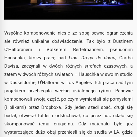
Wspólne komponowanie niesie ze sobą pewne ograniczenia
ale również unikalne doświadczenie. Tak było z Dustinem
O’Halloranem i Volkerem Bertelmannem, pseudonim
Hauschka, którzy pracę nad
Lion. Droga do domu
, Gartha
Davisa, zaczynali w dwóch różnych strefach czasowych, a
zatem w dwóch różnych światach – Hauschka w swoim studio
w Düsseldorfie, O’Halloran w Los Angeles. Ich praca nad tym
projektem przebiegała według ustalonego rytmu. Panowie
komponowali swoją część, po czym wymieniali się pomysłami
(i plikami) przez Dropboxa. Gdy jeden szedł spać, drugi się
budził, otwierał folder i odsłuchiwał, co przez noc udało się
skomponować temu drugiemu. Gdy materiału było już
wystarczająco dużo obaj przenieśli się do studia w LA, gdzie