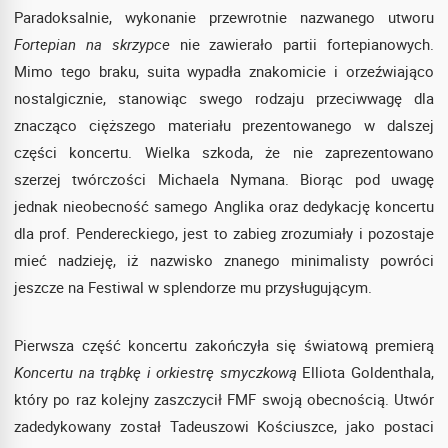
Paradoksalnie, wykonanie przewrotnie nazwanego utworu
Fortepian na skrzypce
nie zawierało partii fortepianowych.
Mimo tego braku, suita wypadła znakomicie i orzeźwiająco
nostalgicznie, stanowiąc swego rodzaju przeciwwagę dla
znacząco cięższego materiału prezentowanego w dalszej
części koncertu. Wielka szkoda, że nie zaprezentowano
szerzej twórczości Michaela Nymana. Biorąc pod uwagę
jednak nieobecność samego Anglika oraz dedykację koncertu
dla prof. Pendereckiego, jest to zabieg zrozumiały i pozostaje
mieć nadzieję, iż nazwisko znanego minimalisty powróci
jeszcze na Festiwal w splendorze mu przysługującym.
Pierwsza część koncertu zakończyła się światową premierą
Koncertu na trąbkę i orkiestrę smyczkową
Elliota Goldenthala,
który po raz kolejny zaszczycił FMF swoją obecnością. Utwór
zadedykowany został Tadeuszowi Kościuszce, jako postaci