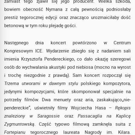
zamiast tego zjawił się jego producent. Wielka szkoda,
bowiem obecność Nymana z całą pewnością podniosłaby
prestiż tegorocznej edycji oraz znacząco urozmaiciłaby dość
betonową w tym roku plejadę gości.
Następnego dnia koncert powtórzono w Centrum
Kongresowym ICE. Wydarzenie zbiegło się z nadaniem sali
imienia Krzysztofa Pendereckiego, co dało okazję szeregowi
osób do wychwalania akustyki pod niebiosa (mocno na wyrost
i trochę niezgodnie z prawdą). Sam koncert rozpoczął się
Trzema utworami w dawnym stylu
polskiego kompozytora,
jedynymi kompozycjami, które skomponował specjalnie na
potrzeby filmów. Dwa menuety oraz aria, zaskakująco„nie-
pendereckie”, uświetniły filmy Wojciecha Hasa –
Rękopis
znaleziony w Saragossie
oraz
Passacaglia na Kaplicę
Zygmuntowską
. Część typowo filmową zamknęła suita z
Fortepianu
tegorocznego laureata Nagrody im. Kilara.