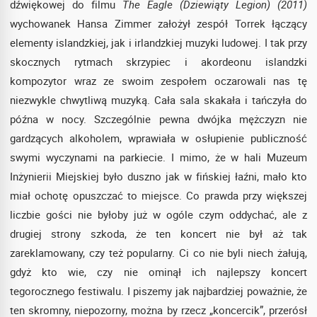
dźwiękowej do filmu
The Eagle (Dziewiąty Legion) (2011)
wychowanek Hansa Zimmer założył zespół Torrek łączący
elementy islandzkiej, jak i irlandzkiej muzyki ludowej. I tak przy
skocznych rytmach skrzypiec i akordeonu islandzki
kompozytor wraz ze swoim zespołem oczarowali nas tę
niezwykle chwytliwą muzyką. Cała sala skakała i tańczyła do
późna w nocy. Szczególnie pewna dwójka mężczyzn nie
gardzących alkoholem, wprawiała w osłupienie publiczność
swymi wyczynami na parkiecie. I mimo, że w hali Muzeum
Inżynierii Miejskiej było duszno jak w fińskiej łaźni, mało kto
miał ochotę opuszczać to miejsce. Co prawda przy większej
liczbie gości nie byłoby już w ogóle czym oddychać, ale z
drugiej strony szkoda, że ten koncert nie był aż tak
zareklamowany, czy też popularny. Ci co nie byli niech żałują,
gdyż kto wie, czy nie ominął ich najlepszy koncert
tegorocznego festiwalu. I piszemy jak najbardziej poważnie, że
ten skromny, niepozorny, można by rzecz „koncercik”, przerósł