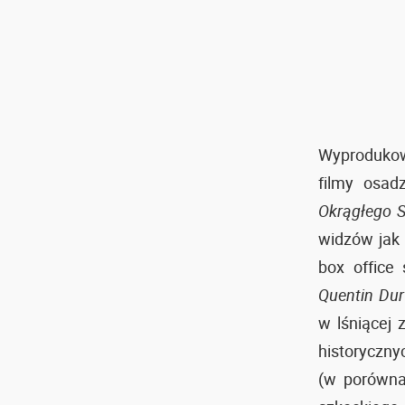
Wyproduko
filmy osad
Okrągłego S
widzów jak 
box office
Quentin Du
w lśniącej 
historyczny
(w porówna