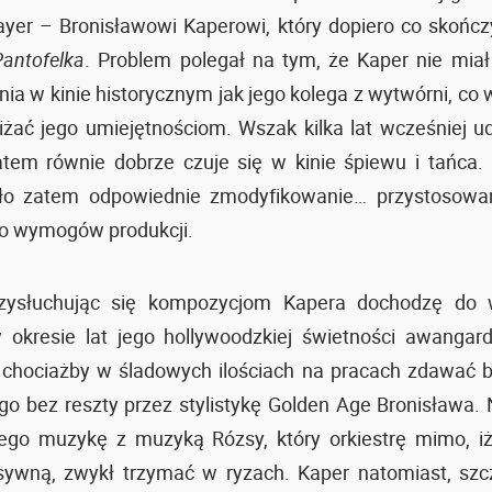
yer – Bronisławowi Kaperowi, który dopiero co skończ
antofelka
. Problem polegał na tym, że Kaper nie mia
ia w kinie historycznym jak jego kolega z wytwórni, co w
iżać jego umiejętnościom. Wszak kilka lat wcześniej u
tem równie dobrze czuje się w kinie śpiewu i tańca.
ło zatem odpowiednie zmodyfikowanie… przystosowa
do wymogów produkcji.
ysłuchując się kompozycjom Kapera dochodzę do 
w okresie lat jego hollywoodzkiej świetności awangar
ę chociażby w śladowych ilościach na pracach zdawać 
go bez reszty przez stylistykę Golden Age Bronisława.
jego muzykę z muzyką Rózsy, który orkiestrę mimo, iż
sywną, zwykł trzymać w ryzach. Kaper natomiast, szc