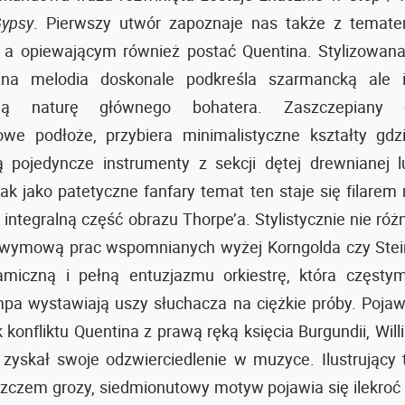
ypsy
. Pierwszy utwór zapoznaje nas także z tema
, a opiewającym również postać Quentina. Stylizowan
zna melodia doskonale podkreśla szarmancką ale 
aną naturę głównego bohatera. Zaszczepiany
owe podłoże, przybiera minimalistyczne kształty gdz
ą pojedyncze instrumenty z sekcji dętej drewnianej 
ak jako patetyczne fanfary temat ten staje się filarem 
integralną część obrazu Thorpe’a. Stylistycznie nie różn
wymową prac wspomnianych wyżej Korngolda czy Ste
miczną i pełną entuzjazmu orkiestrę, która częsty
empa wystawiają uszy słuchacza na ciężkie próby. Pojaw
k konfliktu Quentina z prawą ręką księcia Burgundii, Wil
zyskał swoje odzwierciedlenie w muzyce. Ilustrujący
zczem grozy, siedmionutowy motyw pojawia się ilekroć 