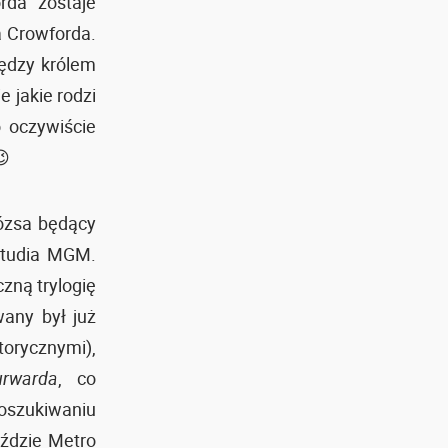
rda zostaje
a Crowforda.
ędzy królem
 jakie rodzi
 oczywiście
😉
ózsa będący
studia MGM.
zną trylogię
any był już
torycznymi),
urwarda
, co
oszukiwaniu
ździe Metro