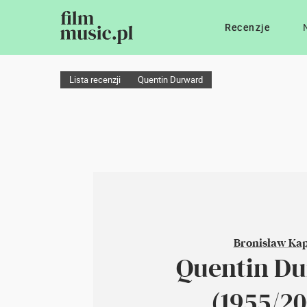
Recenzje
Lista recenzji
Quentin Durward
Bronisław Ka
Quentin D
(1955/20