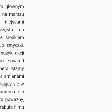
tem głównym
a na marszu
i miejscami
 często na
ie środkiem
lub smyczki.
muzyki akcji
i się ona od
inera. Mamy
mi zmianami
iający się w
liamem de la
 to poważny,
fabuła filmu