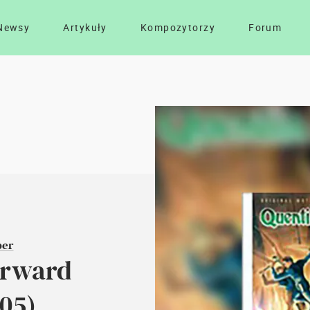
Newsy
Artykuły
Kompozytorzy
Forum
per
urward
05)