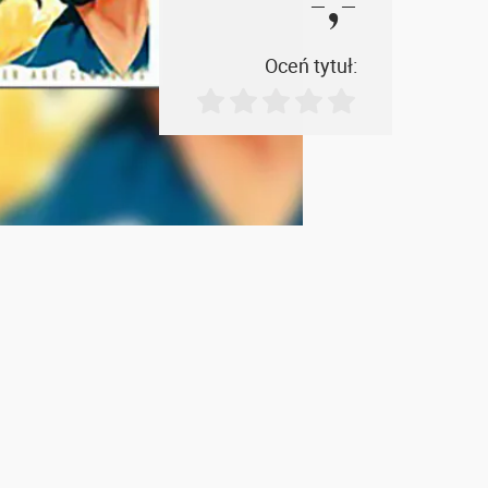
-,-
Oceń tytuł: