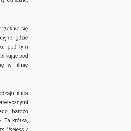
oczekała się
cyjne, gdzie
nku pod tym
blikując pod
ię w filmie
dzaju suita
atetycznymi
ego, bardzo
 Ta krótka,
Its Useless /