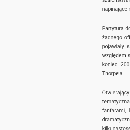
napinające 
Partytura 
żadnego ofi
pojawiały 
względem si
koniec 200
Thorpe’a.
Otwierając
tematyczna
fanfarami,
dramatyczn
kilkunasto