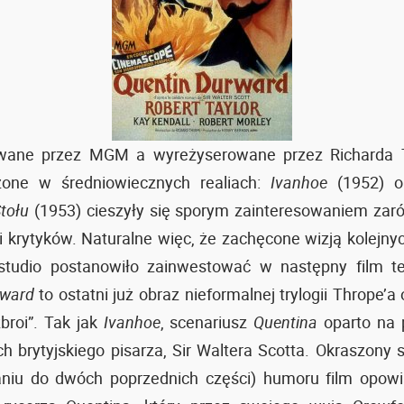
wane przez MGM a wyreżyserowane przez Richarda 
zone w średniowiecznych realiach:
Ivanhoe
(1952) 
tołu
(1953) cieszyły się sporym zainteresowaniem zar
i krytyków. Naturalne więc, że zachęcone wizją kolejny
 studio postanowiło zainwestować w następny film te
rward
to ostatni już obraz nieformalnej trylogii Thrope’a
zbroi”. Tak jak
Ivanhoe
, scenariusz
Quentina
oparto na 
ch brytyjskiego pisarza, Sir Waltera Scotta. Okraszony
niu do dwóch poprzednich części) humoru film opowia