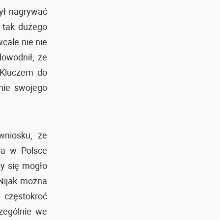
ył nagrywać
ł tak dużego
cale nie nie
dowodnił, że
 Kluczem do
nie swojego
wniosku, że
da w Polsce
by się mogło
 Nijak można
 częstokroć
zególnie we