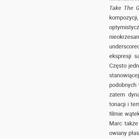
Take The G
kompozycji
optymistyc
nieokrzes
underscore
ekspresji s
Często jedn
stanowiącej 
podobnych 
zatem dyna
tonacji i t
filmie wąte
Marc także 
owiany płas