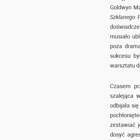
Goldwyn Ma
Szklanego P
doświadczen
musiało ubl
poza drama
sukcesu by
warsztatu 
Czasem prz
szalejąca 
odbijała si
pochłonięte
zestawiać 
dosyć agre