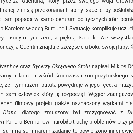
 rycerza Quentina, który przez swojego wuja Crowfo
rancji z misją przekonania hrabiny Isabelle, by poślubił
c tam popada w samo centrum politycznych afer pomi
 a Karolem władcą Burgundii. Sytuację komplikuje uczucie
zy młodym rycerzem, a piękną Isabelle. Ale wszystko
ończy, a Quentin znajduje szczęście u boku swojej luby. 
Ivanhoe
oraz
Rycerzy Okrągłego Stołu
napisał Miklos R
arnym koniem wśród środowiska kompozytorskiego 
c, że i tym razem batuta powędruje w jego ręce, a muzyc
en sam człowiek który ją rozpoczął. Węgier zaangażow
jeden filmowy projekt (także naznaczony wątkami his
e
Diane
, dlatego zmuszony był zrezygnować z
D
wi Pandro Bermanowi narobiło trochę problemów przy p
. Summa summarum zadanie to powierzono innej gwie