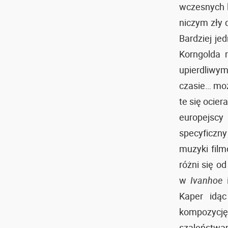
wczesnych l
niczym zły 
Bardziej je
Korngolda 
upierdliwym
czasie… moż
te się ocier
europejscy
specyficzn
muzyki film
różni się o
w
Ivanhoe
Kaper idą
kompozycj
szaleństwam