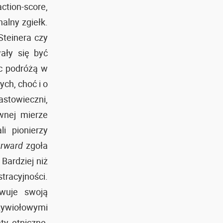
ction-score,
alny zgiełk.
Steinera czy
ały się być
c podróżą w
ch, choć i o
nastowieczni,
wnej mierze
i pionierzy
rward
zgoła
Bardziej niż
tracyjności.
wuje swoją
ywiołowymi
ty etniczne,