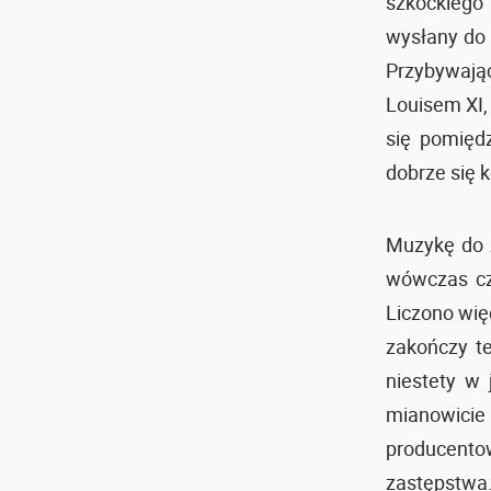
szkockiego
wysłany do F
Przybywają
Louisem XI,
się pomięd
dobrze się k
Muzykę do
wówczas cz
Liczono wię
zakończy t
niestety w 
mianowici
producento
zastępstwa