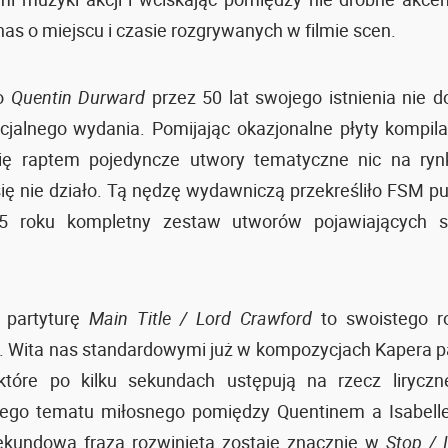
nas o miejscu i czasie rozgrywanych w filmie scen.
do
Quentin Durward
przez 50 lat swojego istnienia nie d
cjalnego wydania. Pomijając okazjonalne płyty kompila
się raptem pojedyncze utwory tematyczne nic na ry
ę nie działo. Tą nędzę wydawniczą przekreśliło FSM pu
5 roku kompletny zestaw utworów pojawiających s
y partyturę
Main Title / Lord Crawford
to swoistego ro
. Wita nas standardowymi już w kompozycjach Kapera p
 które po kilku sekundach ustępują na rzecz liryczn
ego tematu miłosnego pomiędzy Quentinem a Isabelle.
sekundowa fraza rozwinięta zostaje znacznie w
Stop / 