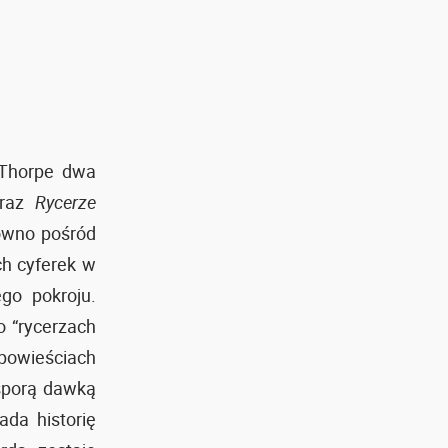
Thorpe dwa
oraz
Rycerze
ówno pośród
ch cyferek w
go pokroju.
 o “rycerzach
powieściach
 sporą dawką
da historię