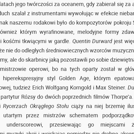
atach jego twórczości za oceanem, gdy zabierał się za a
duch szalał z instrumentami wywołując w efekcie nieban
dnak naszemu rodakowi było do kompozytorów pokroju 
również którym wyrafinowane, melodyjne formy zdaw
i kośćmi tkwiącymi w gardle.
Quentin Durward
jest wię
e nie do odległych średniowiecznych wzorców muzyczny
amy, ale do skarbnicy jaką pozostawili po sobie dziewięt
 mistrzowie operowi, bo na tych oparty został w głó
y hiperekspresyjny styl Golden Age, którym epatowal
owej, tudzież Erich Wolfgang Korngold i Max Steiner.
Du
d partytur Rózsy do dwóch poprzednich filmów Thorpe’a. 
i
Rycerzach Okrągłego Stołu
ciąży na niej brzemię ilus
c utartym przez mistrzów schematem podporządko
ę underscoreowi, przesiewając go miejscami ż
i muzyki akcji i wciskając pomiędzy nie drobne akcen