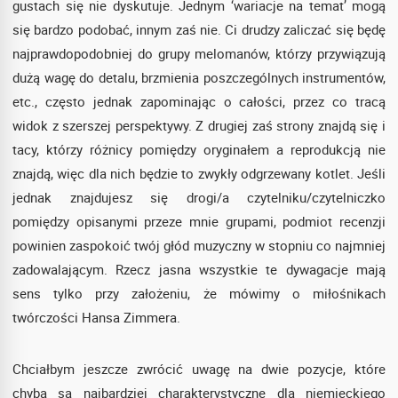
gustach się nie dyskutuje. Jednym ‘wariacje na temat’ mogą
się bardzo podobać, innym zaś nie. Ci drudzy zaliczać się będę
najprawdopodobniej do grupy melomanów, którzy przywiązują
dużą wagę do detalu, brzmienia poszczególnych instrumentów,
etc., często jednak zapominając o całości, przez co tracą
widok z szerszej perspektywy. Z drugiej zaś strony znajdą się i
tacy, którzy różnicy pomiędzy oryginałem a reprodukcją nie
znajdą, więc dla nich będzie to zwykły odgrzewany kotlet. Jeśli
jednak znajdujesz się drogi/a czytelniku/czytelniczko
pomiędzy opisanymi przeze mnie grupami, podmiot recenzji
powinien zaspokoić twój głód muzyczny w stopniu co najmniej
zadowalającym. Rzecz jasna wszystkie te dywagacje mają
sens tylko przy założeniu, że mówimy o miłośnikach
twórczości Hansa Zimmera.
Chciałbym jeszcze zwrócić uwagę na dwie pozycje, które
chyba są najbardziej charakterystyczne dla niemieckiego