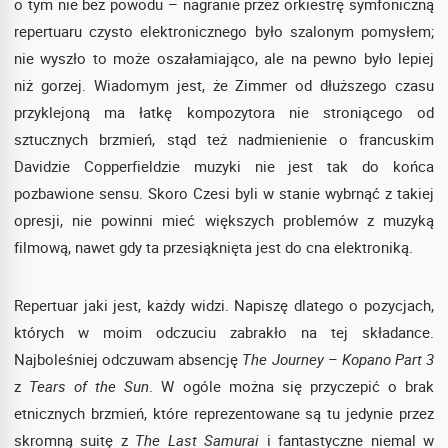
o tym nie bez powodu – nagranie przez orkiestrę symfoniczną
repertuaru czysto elektronicznego było szalonym pomysłem;
nie wyszło to może oszałamiająco, ale na pewno było lepiej
niż gorzej. Wiadomym jest, że Zimmer od dłuższego czasu
przyklejoną ma łatkę kompozytora nie stroniącego od
sztucznych brzmień, stąd też nadmienienie o francuskim
Davidzie Copperfieldzie muzyki nie jest tak do końca
pozbawione sensu. Skoro Czesi byli w stanie wybrnąć z takiej
opresji, nie powinni mieć większych problemów z muzyką
filmową, nawet gdy ta przesiąknięta jest do cna elektroniką.
Repertuar jaki jest, każdy widzi. Napiszę dlatego o pozycjach,
których w moim odczuciu zabrakło na tej składance.
Najboleśniej odczuwam absencję
The Journey – Kopano Part 3
z
Tears of the Sun
. W ogóle można się przyczepić o brak
etnicznych brzmień, które reprezentowane są tu jedynie przez
skromną suitę z
The Last Samurai
i fantastyczne niemal w