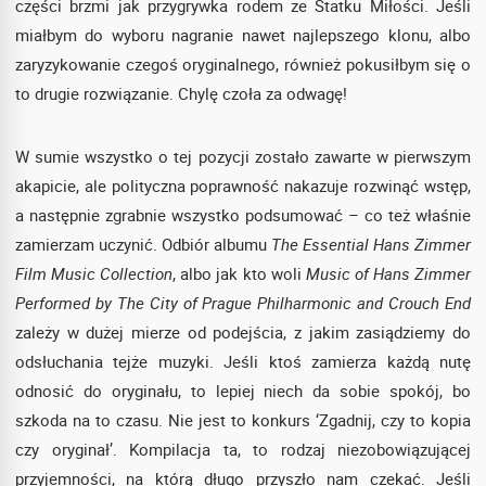
części brzmi jak przygrywka rodem ze Statku Miłości. Jeśli
miałbym do wyboru nagranie nawet najlepszego klonu, albo
zaryzykowanie czegoś oryginalnego, również pokusiłbym się o
to drugie rozwiązanie. Chylę czoła za odwagę!
W sumie wszystko o tej pozycji zostało zawarte w pierwszym
akapicie, ale polityczna poprawność nakazuje rozwinąć wstęp,
a następnie zgrabnie wszystko podsumować – co też właśnie
zamierzam uczynić. Odbiór albumu
The Essential Hans Zimmer
Film Music Collection
, albo jak kto woli
Music of Hans Zimmer
Performed by The City of Prague Philharmonic and Crouch End
zależy w dużej mierze od podejścia, z jakim zasiądziemy do
odsłuchania tejże muzyki. Jeśli ktoś zamierza każdą nutę
odnosić do oryginału, to lepiej niech da sobie spokój, bo
szkoda na to czasu. Nie jest to konkurs ‘Zgadnij, czy to kopia
czy oryginał’. Kompilacja ta, to rodzaj niezobowiązującej
przyjemności, na którą długo przyszło nam czekać. Jeśli