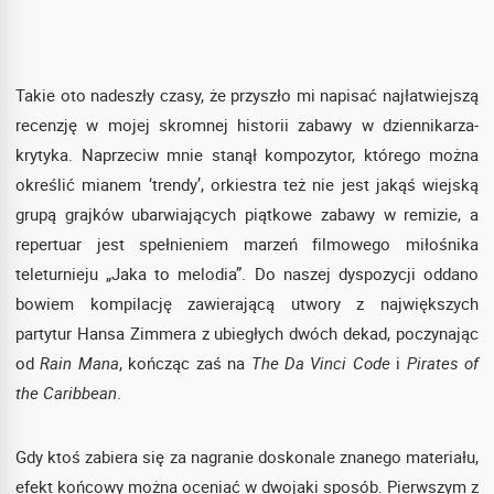
Takie oto nadeszły czasy, że przyszło mi napisać najłatwiejszą
recenzję w mojej skromnej historii zabawy w dziennikarza-
krytyka. Naprzeciw mnie stanął kompozytor, którego można
określić mianem ‘trendy’, orkiestra też nie jest jakąś wiejską
grupą grajków ubarwiających piątkowe zabawy w remizie, a
repertuar jest spełnieniem marzeń filmowego miłośnika
teleturnieju „Jaka to melodia”. Do naszej dyspozycji oddano
bowiem kompilację zawierającą utwory z największych
partytur Hansa Zimmera z ubiegłych dwóch dekad, poczynając
od
Rain Mana
, kończąc zaś na
The Da Vinci Code
i
Pirates of
the Caribbean
.
Gdy ktoś zabiera się za nagranie doskonale znanego materiału,
efekt końcowy można oceniać w dwojaki sposób. Pierwszym z