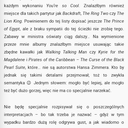
każdym wykonaniu
You’re so Cool
. Znalazłbym również
miejsce dla takich partytur jak
Backdraft
,
The Ring Two
czy
The
Lion King
. Powinienem do tej listy dopisać jeszcze
The Prince
of Egypt
, ale z braku sympatii do tej ścieżki nie zrobię tego.
Zabawy w ministra oświaty ciąg dalszy… Na wymienione
przeze mnie albumy znalazłbym miejsce usuwając takie
zbędne kawałki jak
Walking Talking Man
czy
Kyrie for the
Magdalene
i
Pirates of the Caribbean – The Curse of the Black
Pearl Suite
, które… nie są autorstwa Hansa Zimmera. Kto by
jednak się takimi detalami przejmował; toż to zwykła
semantyka 😉 Jednym słowem: mogło być lepiej, ale mogło
też być dużo gorzej, więc nie ma co specjalnie narzekać.
Nie będę specjalnie rozpisywał się o poszczególnych
interpretacjach – bo tak trzeba je nazwać – gdyż w tym
wypadku bardzo dużą rolę odgrywa gust, a jak wiadomo o