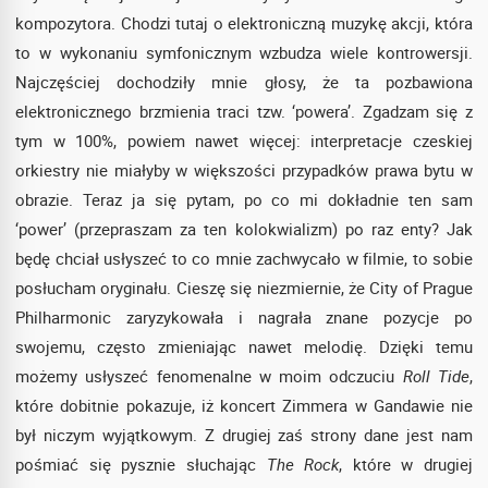
kompozytora. Chodzi tutaj o elektroniczną muzykę akcji, która
to w wykonaniu symfonicznym wzbudza wiele kontrowersji.
Najczęściej dochodziły mnie głosy, że ta pozbawiona
elektronicznego brzmienia traci tzw. ‘powera’. Zgadzam się z
tym w 100%, powiem nawet więcej: interpretacje czeskiej
orkiestry nie miałyby w większości przypadków prawa bytu w
obrazie. Teraz ja się pytam, po co mi dokładnie ten sam
‘power’ (przepraszam za ten kolokwializm) po raz enty? Jak
będę chciał usłyszeć to co mnie zachwycało w filmie, to sobie
posłucham oryginału. Cieszę się niezmiernie, że City of Prague
Philharmonic zaryzykowała i nagrała znane pozycje po
swojemu, często zmieniając nawet melodię. Dzięki temu
możemy usłyszeć fenomenalne w moim odczuciu
Roll Tide
,
które dobitnie pokazuje, iż koncert Zimmera w Gandawie nie
był niczym wyjątkowym. Z drugiej zaś strony dane jest nam
pośmiać się pysznie słuchając
The Rock
, które w drugiej