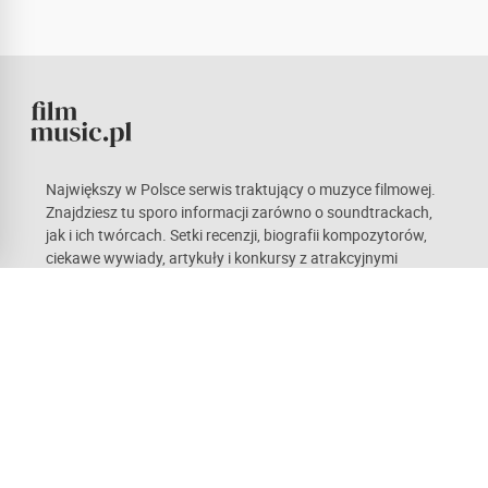
Największy w Polsce serwis traktujący o muzyce filmowej.
Znajdziesz tu sporo informacji zarówno o soundtrackach,
jak i ich twórcach. Setki recenzji, biografii kompozytorów,
ciekawe wywiady, artykuły i konkursy z atrakcyjnymi
nagrodami. Kieruje nami pasja, która mamy nadzieję stanie
się również udziałem naszych czytelników. Każdy z nas ma
odmienne gusta, co w teorii sprawia wrażenie
obiektywnych opinii. Zachęcamy do czynnego udziału w
życiu portalu.
Recenzje
Newsy
Artykuły
Kompozytorzy
Forum