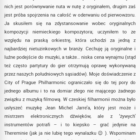
nich jest porównywanie nuta w nutę z oryginałem, drugim zaś
jest próba spojrzenia na całość w oderwaniu od pierwowzoru.
Ja skusiłem się na zdystansowanie wobec oryginalnych
kompozycji niemieckiego kompozytora; uczyniłem to ze
względu na praską orkiestrę, która uchodzi za jedną z
najbardziej nietuzinkowych w branży. Cechuję ją oryginalne i
luźne podejście do muzyki, a także… niska cena wynajmu (stąd
też często partytury do gier otrzymują oprawę wykonywaną
przez naszych południowych sąsiadów). Moje doświadczenie z
City of Prague Philharmonic ograniczało się do tej pory do
jednego albumu i to na domiar złego nie mającego żadnego
związku z muzyką filmową. W czeskiej filharmonii można było
usłyszeć muzykę Jean Michel Jarre’a, który jest może i
mistrzem elektronicznych dźwięków, ale z ‘żywych’
instrumentów potrafi – i to kiepsko – grać jedynie na
Thereminie (jak ja nie lubię tego wynalazku 😉 ). Wspominam