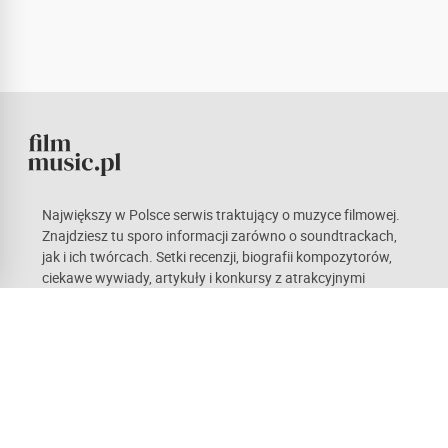
Największy w Polsce serwis traktujący o muzyce filmowej.
Znajdziesz tu sporo informacji zarówno o soundtrackach,
jak i ich twórcach. Setki recenzji, biografii kompozytorów,
ciekawe wywiady, artykuły i konkursy z atrakcyjnymi
nagrodami. Kieruje nami pasja, która mamy nadzieję stanie
się również udziałem naszych czytelników. Każdy z nas ma
odmienne gusta, co w teorii sprawia wrażenie
obiektywnych opinii. Zachęcamy do czynnego udziału w
życiu portalu.
Recenzje
Newsy
Artykuły
Kompozytorzy
Forum