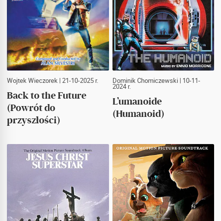
Wojtek Wieczorek
| 21-10-2025 r.
Dominik Chomiczewski
| 10-11-
2024 r.
Back to the Future
L’umanoide
(Powrót do
(Humanoid)
przyszłości)