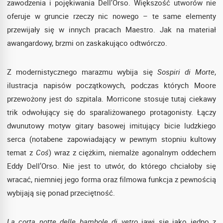
zawodzenia i pojękiwania Dell’Orso. Większość utworów nie
oferuje w gruncie rzeczy nic nowego – te same elementy
przewijały się w innych pracach Maestro. Jak na materiał
awangardowy, brzmi on zaskakująco odtwórczo.
Z modernistycznego marazmu wybija się
Sospiri di Morte
,
ilustracja napisów początkowych, podczas których Moore
przewożony jest do szpitala. Morricone stosuje tutaj ciekawy
trik odwołujący się do sparaliżowanego protagonisty. Łączy
dwunutowy motyw gitary basowej imitujący bicie ludzkiego
serca (notabene zapowiadający w pewnym stopniu kultowy
temat z
Coś
) wraz z ciężkim, niemalże agonalnym oddechem
Eddy Dell’Orso. Nie jest to utwór, do którego chciałoby się
wracać, niemniej jego forma oraz filmowa funkcja z pewnością
wybijają się ponad przeciętność.
La corta notte delle bambole di vetro
jawi się jako jedno z