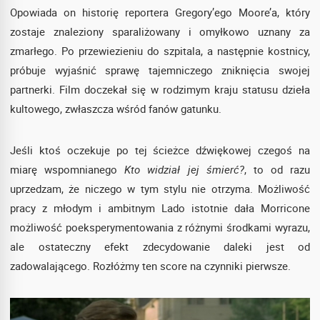
Opowiada on historię reportera Gregory’ego Moore’a, który
zostaje znaleziony sparaliżowany i omyłkowo uznany za
zmarłego. Po przewiezieniu do szpitala, a następnie kostnicy,
próbuje wyjaśnić sprawę tajemniczego zniknięcia swojej
partnerki. Film doczekał się w rodzimym kraju statusu dzieła
kultowego, zwłaszcza wśród fanów gatunku.
Jeśli ktoś oczekuje po tej ścieżce dźwiękowej czegoś na
miarę wspomnianego
Kto widział jej śmierć?
, to od razu
uprzedzam, że niczego w tym stylu nie otrzyma. Możliwość
pracy z młodym i ambitnym Lado istotnie dała Morricone
możliwość poeksperymentowania z różnymi środkami wyrazu,
ale ostateczny efekt zdecydowanie daleki jest od
zadowalającego. Rozłóżmy ten score na czynniki pierwsze.