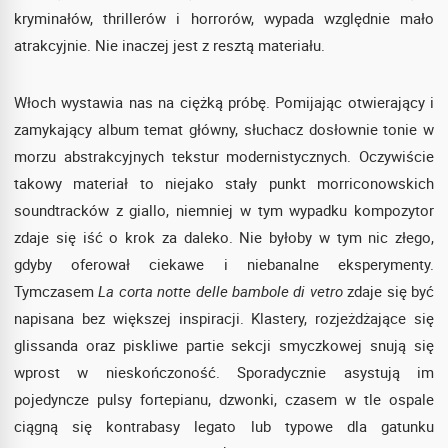
kryminałów, thrillerów i horrorów, wypada względnie mało
atrakcyjnie. Nie inaczej jest z resztą materiału.
Włoch wystawia nas na ciężką próbę. Pomijając otwierający i
zamykający album temat główny, słuchacz dosłownie tonie w
morzu abstrakcyjnych tekstur modernistycznych. Oczywiście
takowy materiał to niejako stały punkt morriconowskich
soundtracków z giallo, niemniej w tym wypadku kompozytor
zdaje się iść o krok za daleko. Nie byłoby w tym nic złego,
gdyby oferował ciekawe i niebanalne eksperymenty.
Tymczasem
La corta notte delle bambole di vetro
zdaje się być
napisana bez większej inspiracji. Klastery, rozjeżdżające się
glissanda oraz piskliwe partie sekcji smyczkowej snują się
wprost w nieskończoność. Sporadycznie asystują im
pojedyncze pulsy fortepianu, dzwonki, czasem w tle ospale
ciągną się kontrabasy legato lub typowe dla gatunku