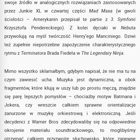
swoje źródło w analogicznych rozwiązaniach zastosowanych
przez Junkie XL w czwartej części
Mad Maxa
(w gwoli
ścisłości – Amerykanin przepisał te partie z
3. Symfonii
Krzysztofa Pendereckiego). Z kolei dęciaki w
Nebuta
przywołują na myśl twórczość Henry’ego Manciniego. Dziwi
też zupełnie niepotrzebne zapożyczenie charakterystycznego
rytmu z
Terminatora
Brada Fiedela w
The Legendary Ninja
.
Mimo wszystko skłamałbym, gdybym napisał, że nie ma tu na
czym zawiesić ucha. Muzyka jest dynamiczna, a obok
fragmentów, które kłują w uszy lub po prostu męczą, znajdzie
się parę lepszych pomysłów – chociażby motyw Batmana i
Jokera, czy wreszcie całkiem sprawne orientalizacje
zanurzone w muzykę orkiestrową i elektroniczną. Jeśli
decydenci z Warner Bros zdecydowaliby się na odpowiednie
okrojenie materiału soundtrackowego, to moglibyśmy
otrzymać całkiem przyzwoite słuchowisko, które zapewne