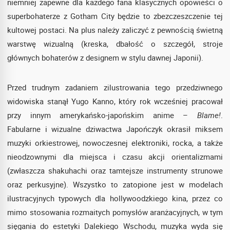
niemniej zapewne dla każdego fana klasycznych opowieści o
superbohaterze z Gotham City będzie to zbezczeszczenie tej
kultowej postaci. Na plus należy zaliczyć z pewnością świetną
warstwę wizualną (kreska, dbałość o szczegół, stroje
głównych bohaterów z designem w stylu dawnej Japonii).
Przed trudnym zadaniem zilustrowania tego przedziwnego
widowiska stanął Yugo Kanno, który rok wcześniej pracował
przy innym amerykańsko-japońskim anime –
Blame!
.
Fabularne i wizualne dziwactwa Japończyk okrasił miksem
muzyki orkiestrowej, nowoczesnej elektroniki, rocka, a także
nieodzownymi dla miejsca i czasu akcji orientalizmami
(zwłaszcza shakuhachi oraz tamtejsze instrumenty strunowe
oraz perkusyjne). Wszystko to zatopione jest w modelach
ilustracyjnych typowych dla hollywoodzkiego kina, przez co
mimo stosowania rozmaitych pomysłów aranżacyjnych, w tym
sięgania do estetyki Dalekiego Wschodu, muzyka wyda się