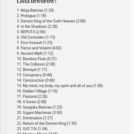
Lista utworów:
1. Ninja Batman (1:20)
2. Prologue (1:18)
3. Demon King of the Sixth Heaven (3:09)
4. In the Shadows (2:28)
5. NEPUTA (2:06)
6. Old Comrades (1:13)
7. First Assault (1:23)
8. Fierce and Violent (4:02)
9. Ancient Myth (1:12)
10. Bamboo Flute (0:21)
11. The Collision (2:38)
12. Betrayal (1:17)
13. Conspiracy (0:48)
14. Construction (0:46)
15. My mind, my body, my spirit and all of you (1:58)
16. Hidden Village (1:10)
17. Pastoral (2:26)
18. A Sortie (2:08)
19. Sengoku Batman (1:23)
20. Gigant Machinas (3:50)
21. Domination (1:27)
22. Return of the Demon King (1:39)
23. GAT-TAI (1:34)