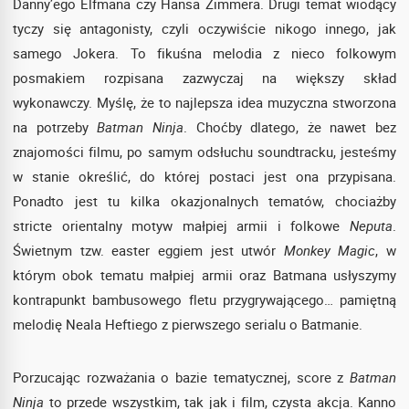
Danny’ego Elfmana czy Hansa Zimmera. Drugi temat wiodący
tyczy się antagonisty, czyli oczywiście nikogo innego, jak
samego Jokera. To fikuśna melodia z nieco folkowym
posmakiem rozpisana zazwyczaj na większy skład
wykonawczy. Myślę, że to najlepsza idea muzyczna stworzona
na potrzeby
Batman Ninja
. Choćby dlatego, że nawet bez
znajomości filmu, po samym odsłuchu soundtracku, jesteśmy
w stanie określić, do której postaci jest ona przypisana.
Ponadto jest tu kilka okazjonalnych tematów, chociażby
stricte orientalny motyw małpiej armii i folkowe
Neputa
.
Świetnym tzw. easter eggiem jest utwór
Monkey Magic
, w
którym obok tematu małpiej armii oraz Batmana usłyszymy
kontrapunkt bambusowego fletu przygrywającego… pamiętną
melodię Neala Heftiego z pierwszego serialu o Batmanie.
Porzucając rozważania o bazie tematycznej, score z
Batman
Ninja
to przede wszystkim, tak jak i film, czysta akcja. Kanno