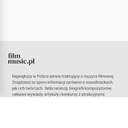
Największy w Polsce serwis traktujący o muzyce filmowej.
Znajdziesz tu sporo informacji zarówno o soundtrackach,
jak i ich twórcach. Setki recenzji, biografii kompozytorów,
ciekawe wywiady, artykuły i konkursy z atrakcyjnymi
nagrodami. Kieruje nami pasja, która mamy nadzieję stanie
się również udziałem naszych czytelników. Każdy z nas ma
odmienne gusta, co w teorii sprawia wrażenie
obiektywnych opinii. Zachęcamy do czynnego udziału w
życiu portalu.