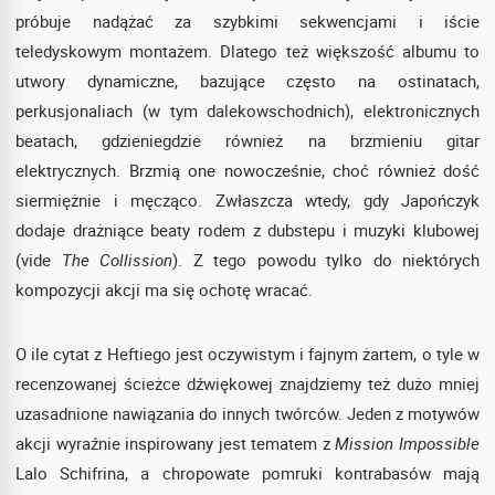
próbuje nadążać za szybkimi sekwencjami i iście
teledyskowym montażem. Dlatego też większość albumu to
utwory dynamiczne, bazujące często na ostinatach,
perkusjonaliach (w tym dalekowschodnich), elektronicznych
beatach, gdzieniegdzie również na brzmieniu gitar
elektrycznych. Brzmią one nowocześnie, choć również dość
siermiężnie i męcząco. Zwłaszcza wtedy, gdy Japończyk
dodaje drażniące beaty rodem z dubstepu i muzyki klubowej
(vide
The Collission
). Z tego powodu tylko do niektórych
kompozycji akcji ma się ochotę wracać.
O ile cytat z Heftiego jest oczywistym i fajnym żartem, o tyle w
recenzowanej ścieżce dźwiękowej znajdziemy też dużo mniej
uzasadnione nawiązania do innych twórców. Jeden z motywów
akcji wyraźnie inspirowany jest tematem z
Mission Impossible
Lalo Schifrina, a chropowate pomruki kontrabasów mają