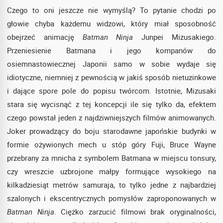
Czego to oni jeszcze nie wymyślą? To pytanie chodzi po
głowie chyba każdemu widzowi, który miał sposobność
obejrzeć animację
Batman Ninja
Junpei Mizusakiego.
Przeniesienie Batmana i jego kompanów do
osiemnastowiecznej Japonii samo w sobie wydaje się
idiotyczne, niemniej z pewnością w jakiś sposób nietuzinkowe
i dające spore pole do popisu twórcom. Istotnie, Mizusaki
stara się wycisnąć z tej koncepcji ile się tylko da, efektem
czego powstał jeden z najdziwniejszych filmów animowanych.
Joker prowadzący do boju starodawne japońskie budynki w
formie ożywionych mech u stóp góry Fuji, Bruce Wayne
przebrany za mnicha z symbolem Batmana w miejscu tonsury,
czy wreszcie uzbrojone małpy formujące wysokiego na
kilkadziesiąt metrów samuraja, to tylko jedne z najbardziej
szalonych i ekscentrycznych pomysłów zaproponowanych w
Batman Ninja
. Ciężko zarzucić filmowi brak oryginalności,