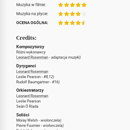
Muzyka w filmie:
Muzyka na płycie:
OCENA OGÓLNA:
Credits:
Kompozytorzy
Różni wykonawcy
Leonard Rosenman
-
adaptacja muzyki)
Dyrygenci
Leonard Rosenman
Leslie Pearson -
#8,12)
Rudolf Baumgartner -
#16)
Orkiestratorzy
Leonard Rosenman
Leslie Pearson
Seán Ó Riada
Soliści
Moray Welsh -
wiolonczela)
Pierre Fournier -
wiolonczela)