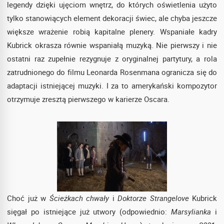
legendy dzięki ujęciom wnętrz, do których oświetlenia użyto
tylko stanowiących element dekoracji świec, ale chyba jeszcze
większe wrażenie robią kapitalne plenery. Wspaniałe kadry
Kubrick okrasza równie wspaniałą muzyką. Nie pierwszy i nie
ostatni raz zupełnie rezygnuje z oryginalnej partytury, a rola
zatrudnionego do filmu Leonarda Rosenmana ogranicza się do
adaptacji istniejącej muzyki. I za to amerykański kompozytor
otrzymuje zresztą pierwszego w karierze Oscara.
Choć już w
Ścieżkach chwały
i
Doktorze Strangelove
Kubrick
sięgał po istniejące już utwory (odpowiednio:
Marsylianka
i