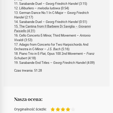
11. Sarabande Duel –
Georg Friedrich Handel
(3:15)
12. Lilliburlero –
melodia ludowa
(0:54)
13. German Dance No.1 In C-Major –
Georg Friedrich
Handel
(2:17)
14. Sarabande Duel –
Georg Friedrich Handel
(0:51)
15. The Cantina from Il Barbiere Di Saviglia –
Giovanni
Paisiello
(4:31)
16. Cello Concerto E-Minor, Third Movement –
Antonio
Vivaldi
(3:53)
17. Adagio from Concerto for Two Harpsichords And
Orchestra in C-Minor –
J.S. Bach
(5:16)
18. Piano Trio in E-Flat, Opus 100 2nd Movement –
Franz
Schubert
(4:18)
19. Sarabande End Titles –
Georg Friedrich Handel
(4:09)
Czas trwania: 51:28
Nasza ocena:
Oryginalność ścieżki: