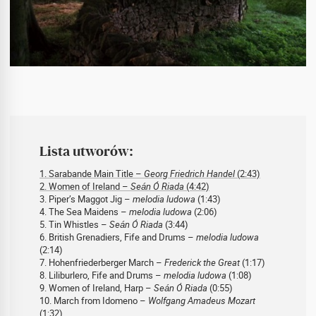
Lista utworów:
1. Sarabande Main Title –
Georg Friedrich Handel
(2:43)
2. Women of Ireland –
Seán Ó Riada
(4:42)
3. Piper’s Maggot Jig –
melodia ludowa
(1:43)
4. The Sea Maidens –
melodia ludowa
(2:06)
5. Tin Whistles –
Seán Ó Riada
(3:44)
6. British Grenadiers, Fife and Drums –
melodia ludowa
(2:14)
7. Hohenfriederberger March –
Frederick the Great
(1:17)
8. Liliburlero, Fife and Drums –
melodia ludowa
(1:08)
9. Women of Ireland, Harp –
Seán Ó Riada
(0:55)
10. March from Idomeno –
Wolfgang Amadeus Mozart
(1:32)