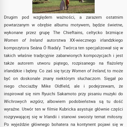
Drugim pod względem ważności, a zarazem ostatnim
powtarzanym w obrębie albumu motywem, będzie świetne,
wykonane przez grupę The Chieftains, celtycko brzmiące
Women of Ireland
autorstwa XX-wiecznego irlandzkiego
kompozytora Seána Ó Riada’y. Twórca ten specjalizował się w
takich właśnie tradycyjnie zabarwionych kompozycjach i jest
także autorem utworu piątego, rozpisanego na flażolety
irlandzkie i bębny. Co zaś się tyczy
Women of Ireland
, to może
być on doskonale znany niektórym słuchaczom. Sięgał po
niego chociażby Mike Oldfield, ale i podejrzewam, że
inspirował się nim Ryuichi Sakamoto przy pisaniu muzyki do
Wichrowych wzgórz
, albowiem podobieństwa są tu dość
wyraźne. Utwór ten w filmie Kubricka asystuje głównie części
rozgrywającej się w Irlandii i stanowi swoisty temat miłosny.
Po wyjeździe głównego bohatera na kontynent pojawi się w