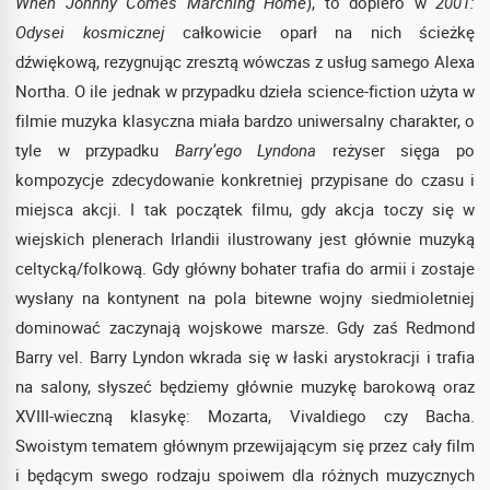
When Johnny Comes Marching Home
), to dopiero w
2001:
Odysei kosmicznej
całkowicie oparł na nich ścieżkę
dźwiękową, rezygnując zresztą wówczas z usług samego Alexa
Northa. O ile jednak w przypadku dzieła science-fiction użyta w
filmie muzyka klasyczna miała bardzo uniwersalny charakter, o
tyle w przypadku
Barry’ego Lyndona
reżyser sięga po
kompozycje zdecydowanie konkretniej przypisane do czasu i
miejsca akcji. I tak początek filmu, gdy akcja toczy się w
wiejskich plenerach Irlandii ilustrowany jest głównie muzyką
celtycką/folkową. Gdy główny bohater trafia do armii i zostaje
wysłany na kontynent na pola bitewne wojny siedmioletniej
dominować zaczynają wojskowe marsze. Gdy zaś Redmond
Barry vel. Barry Lyndon wkrada się w łaski arystokracji i trafia
na salony, słyszeć będziemy głównie muzykę barokową oraz
XVIII-wieczną klasykę: Mozarta, Vivaldiego czy Bacha.
Swoistym tematem głównym przewijającym się przez cały film
i będącym swego rodzaju spoiwem dla różnych muzycznych