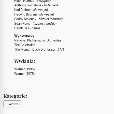
Ralph Holmes -
skrzypce)
Anthony Goldstone -
fortepian)
Karl Richter -
klawesyn)
Hedwig Bilgram -
klawesyn)
Paddy Moloney -
flażolet irlandzki)
Sean Potts -
flażolet irlandzki)
Derek Bell -
harfa)
Wykonawcy
National Philharmonic Orchestra
The Chieftains
The Munich-Bach Orchestra -
#17)
Wydania:
Warner (1995)
Warner (1975)
Kategorie:
STAROCIE