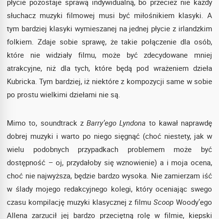
płycie pozostaje sprawą indywidualną, bo przecież nie każdy
słuchacz muzyki filmowej musi być miłośnikiem klasyki. A
tym bardziej klasyki wymieszanej na jednej płycie z irlandzkim
folkiem. Zdaje sobie sprawę, że takie połączenie dla osób,
które nie widziały filmu, może być zdecydowane mniej
atrakcyjne, niż dla tych, które będą pod wrażeniem dzieła
Kubricka. Tym bardziej, iż niektóre z kompozycji same w sobie
po prostu wielkimi dziełami nie są.
Mimo to, soundtrack z
Barry’ego Lyndona
to kawał naprawdę
dobrej muzyki i warto po niego sięgnąć (choć niestety, jak w
wielu podobnych przypadkach problemem może być
dostępność – oj, przydałoby się wznowienie) a i moja ocena,
choć nie najwyższa, będzie bardzo wysoka. Nie zamierzam iść
w ślady mojego redakcyjnego kolegi, który oceniając swego
czasu kompilację muzyki klasycznej z filmu
Scoop
Woody’ego
Allena zarzucił jej bardzo przeciętną rolę w filmie, kiepski