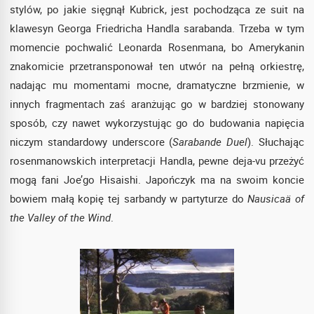
stylów, po jakie sięgnął Kubrick, jest pochodząca ze suit na
klawesyn Georga Friedricha Handla sarabanda. Trzeba w tym
momencie pochwalić Leonarda Rosenmana, bo Amerykanin
znakomicie przetransponował ten utwór na pełną orkiestrę,
nadając mu momentami mocne, dramatyczne brzmienie, w
innych fragmentach zaś aranżując go w bardziej stonowany
sposób, czy nawet wykorzystując go do budowania napięcia
niczym standardowy underscore (
Sarabande Duel
). Słuchając
rosenmanowskich interpretacji Handla, pewne deja-vu przeżyć
mogą fani Joe’go Hisaishi. Japończyk ma na swoim koncie
bowiem małą kopię tej sarbandy w partyturze do
Nausicaä of
the Valley of the Wind
.