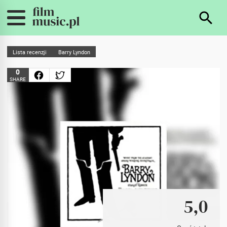
Lista recenzji
Barry Lyndon
0
SHARE
5,0