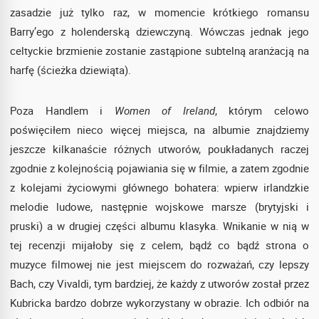
zasadzie już tylko raz, w momencie krótkiego romansu
Barry’ego z holenderską dziewczyną. Wówczas jednak jego
celtyckie brzmienie zostanie zastąpione subtelną aranżacją na
harfę (ścieżka dziewiąta).
Poza Handlem i
Women of Ireland
, którym celowo
poświęciłem nieco więcej miejsca, na albumie znajdziemy
jeszcze kilkanaście różnych utworów, poukładanych raczej
zgodnie z kolejnością pojawiania się w filmie, a zatem zgodnie
z kolejami życiowymi głównego bohatera: wpierw irlandzkie
melodie ludowe, następnie wojskowe marsze (brytyjski i
pruski) a w drugiej części albumu klasyka. Wnikanie w nią w
tej recenzji mijałoby się z celem, bądź co bądź strona o
muzyce filmowej nie jest miejscem do rozważań, czy lepszy
Bach, czy Vivaldi, tym bardziej, że każdy z utworów został przez
Kubricka bardzo dobrze wykorzystany w obrazie. Ich odbiór na