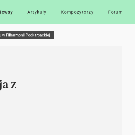
Newsy
Artykuły
Kompozytorzy
Forum
u w Filharmonii Podkarpackiej
ja z