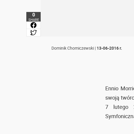
0
SHARE
Dominik Chomiczewski
|
13-06-2016 r.
Ennio Morr
swoją twórc
7 lutego 
Symfoniczną