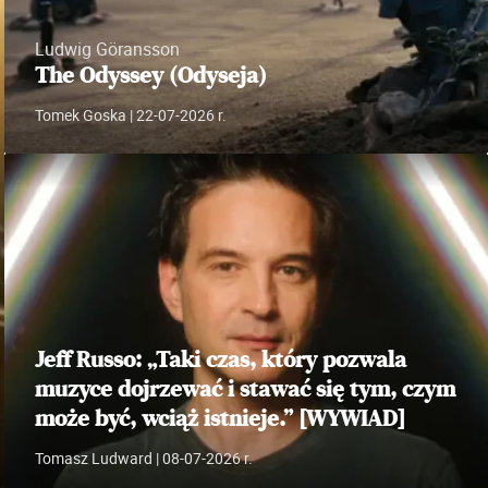
Ludwig Göransson
The Odyssey (Odyseja)
Tomek Goska
| 22-07-2026 r.
Jeff Russo: „Taki czas, który pozwala
muzyce dojrzewać i stawać się tym, czym
może być, wciąż istnieje.” [WYWIAD]
Tomasz Ludward
| 08-07-2026 r.