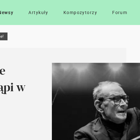
Newsy
Artykuły
Kompozytorzy
Forum
e!
e
ąpi w