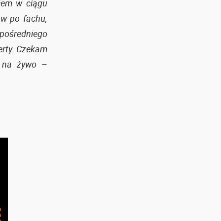
ałem w ciągu
ów po fachu,
zpośredniego
erty. Czekam
ę na żywo
–