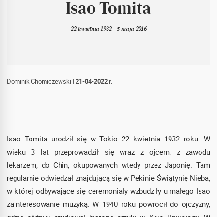
Isao Tomita
22 kwietnia 1932 - 5 maja 2016
Dominik Chomiczewski
|
21-04-2022 r.
Isao Tomita urodził się w Tokio 22 kwietnia 1932 roku. W
wieku 3 lat przeprowadził się wraz z ojcem, z zawodu
lekarzem, do Chin, okupowanych wtedy przez Japonię. Tam
regularnie odwiedzał znajdującą się w Pekinie Świątynię Nieba,
w której odbywające się ceremoniały wzbudziły u małego Isao
zainteresowanie muzyką. W 1940 roku powrócił do ojczyzny,
gdzie później studiował historię sztuki w Keio University. W