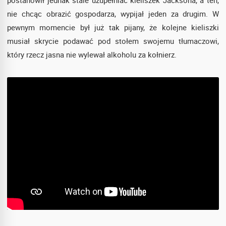
nie chcąc obrazić gospodarza, wypijał jeden za drugim. W
pewnym momencie był już tak pijany, że kolejne kieliszki
musiał skrycie podawać pod stołem swojemu tłumaczowi,
który rzecz jasna nie wylewał alkoholu za kołnierz.