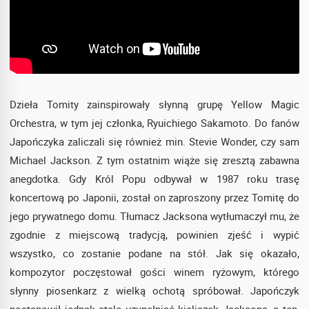
Dzieła Tomity zainspirowały słynną grupę Yellow Magic
Orchestra, w tym jej członka, Ryuichiego Sakamoto. Do fanów
Japończyka zaliczali się również min. Stevie Wonder, czy sam
Michael Jackson. Z tym ostatnim wiąże się zresztą zabawna
anegdotka. Gdy Król Popu odbywał w 1987 roku trasę
koncertową po Japonii, został on zaproszony przez Tomitę do
jego prywatnego domu. Tłumacz Jacksona wytłumaczył mu, że
zgodnie z miejscową tradycją, powinien zjeść i wypić
wszystko, co zostanie podane na stół. Jak się okazało,
kompozytor poczęstował gości winem ryżowym, którego
słynny piosenkarz z wielką ochotą spróbował. Japończyk
postanowił jednak stale uzupełniać kieliszek Jacksona, a ten,