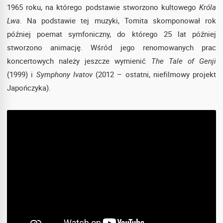
1965 roku, na którego podstawie stworzono kultowego
Króla
Lwa
. Na podstawie tej muzyki, Tomita skomponował rok
później poemat symfoniczny, do którego 25 lat później
stworzono animację. Wśród jego renomowanych prac
koncertowych należy jeszcze wymienić
The Tale of Genji
(1999) i
Symphony Ivatov
(2012 – ostatni, niefilmowy projekt
Japończyka).