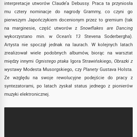
interpretacje utworów Claude’a Debussy. Praca ta przyniosła
mu cztery nominacje do nagrody Grammy, co czyni go
pierwszym Japończykiem docenionym przez to gremium (tak
na marginesie, część utworów z
Snowflakes are Dancing
wykorzystano min. w
Ocean’s 13
Stevena Soderbergha).
Artysta nie spoczął jednak na laurach. W kolejnych latach
zrealizował wiele podobnych albumów, biorąc na warsztat
między innymi
Ognistego ptaka
Igora Strawińskiego,
Obrazki z
wystawy
Modesta Musorgskiego, czy
Planety
Gustava Holsta.
Ze względu na swoje rewolucyjne podejście do pracy z
syntezatorami, po latach zyskał status jednego z pionierów
muzyki elektronicznej.