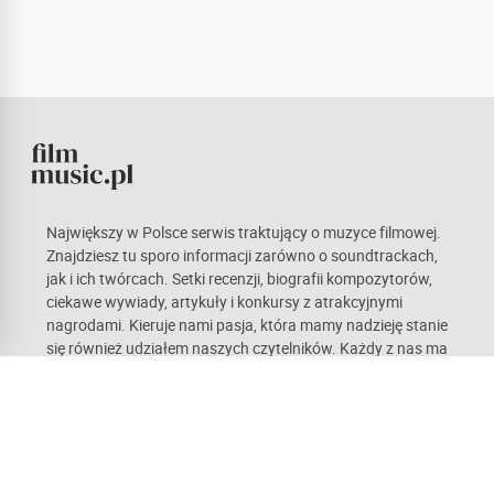
Największy w Polsce serwis traktujący o muzyce filmowej.
Znajdziesz tu sporo informacji zarówno o soundtrackach,
jak i ich twórcach. Setki recenzji, biografii kompozytorów,
ciekawe wywiady, artykuły i konkursy z atrakcyjnymi
nagrodami. Kieruje nami pasja, która mamy nadzieję stanie
się również udziałem naszych czytelników. Każdy z nas ma
odmienne gusta, co w teorii sprawia wrażenie
obiektywnych opinii. Zachęcamy do czynnego udziału w
życiu portalu.
Recenzje
Newsy
Artykuły
Kompozytorzy
Forum