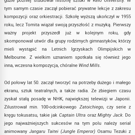
tym samym czasie zaczął pobierać prywatne lekcje z zakresu
kompozycji oraz orkiestracji. Szkołę wyższą ukończył w 1955
roku, lecz Tomita wiązał swoją przyszłość z muzyką. Pierwszy
ważny projekt przyszedł już w kolejnym roku, gdy
skomponował utwór dla grupy rodzimych gimnastyków, którzy
mieli wystąpić na Letnich Igrzyskach Olimpijskich w
Melbourne. Z wielkim uznaniem spotkała się również jego
inna, wczesna kompozycja, chóralne
Wind Mills
.
Od połowy lat 50. zaczął tworzyć na potrzeby dużego i małego
ekranu, sztuk teatralnych, a także radia. Ze zbiegiem czasu
zyskał stałą posadę w NHK, największej telewizji w Japonii.
Zilustrował min. 100-odcinkowego
Zatoichiego
, czy serie z
kręgu tokusatsu, takie jak
Captain Ultra
oraz
Mighty Jack
. Do
jego najważniejszych sukcesów na tym polu należy serial
animowany
Jangaru Taitei
(Jungle Emperor)
Osamu Tezuki z