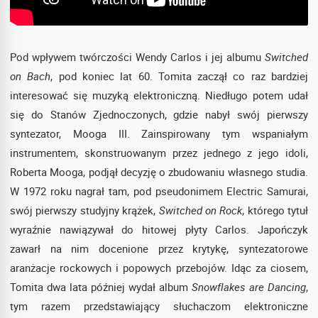
Pod wpływem twórczości Wendy Carlos i jej albumu
Switched
on Bach
, pod koniec lat 60. Tomita zaczął co raz bardziej
interesować się muzyką elektroniczną. Niedługo potem udał
się do Stanów Zjednoczonych, gdzie nabył swój pierwszy
syntezator, Mooga III. Zainspirowany tym wspaniałym
instrumentem, skonstruowanym przez jednego z jego idoli,
Roberta Mooga, podjął decyzję o zbudowaniu własnego studia.
W 1972 roku nagrał tam, pod pseudonimem Electric Samurai,
swój pierwszy studyjny krążek,
Switched on Rock
, którego tytuł
wyraźnie nawiązywał do hitowej płyty Carlos. Japończyk
zawarł na nim docenione przez krytykę, syntezatorowe
aranżacje rockowych i popowych przebojów. Idąc za ciosem,
Tomita dwa lata później wydał album
Snowflakes are Dancing
,
tym razem przedstawiający słuchaczom elektroniczne