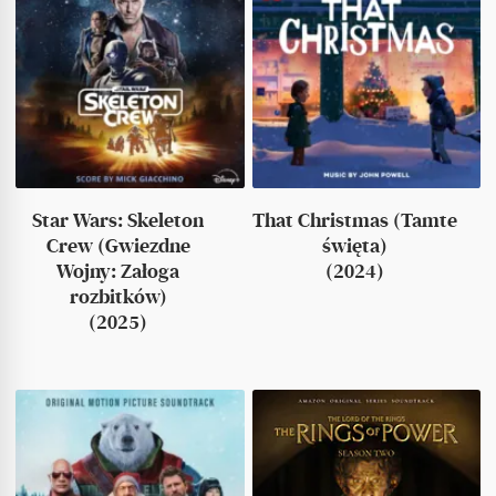
Star Wars: Skeleton
That Christmas (Tamte
Crew (Gwiezdne
święta)
Wojny: Załoga
(2024)
rozbitków)
(2025)