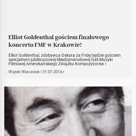
Elliot Goldenthal gościem finałowego
koncertu FMF w Krakowie!
Elliot Goldenthal, zdobywca Oskara za Fridę będzie gościem
specjalnym jubileuszowej Międzynarodowej Gali Muzyki
Filmowej Amerykańskiego Związku Kompozytorów i
Wydawców ASCAP w Krakowie. Kompozytor zaprezentuje
swoje najnowsze dzieło, jakim jest Grand Gothic Suite oparte
Wojtek Wieczorek
| 31-07-2014 r.
na jego własnych motywach stworzonych do filmów Batman
Forever oraz Batman i Robin.