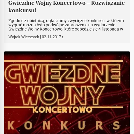
Gwiezdne Wojny Koncertowo – Rozwiązanie
konkursu!
Zgodnie z obietnicą, ogłaszamy zwycięzce konkursu, w którym
wygrać można było podwójne zaproszenie na wydarzenie
Gwiezdne Wojny Koncertowo, które odbędzie się 4 listopada w
Domu Muzyki i Tańca w Zabrzu. Przypominamy, że aby wziąć
udział w losowaniu, trzeba było poprawnie odpowiedzieć na
Wojtek Wieczorek
| 02-11-2017 r.
pytanie: Do której części Gwiezdnych Wojen został
skomponowany The Imperial March?