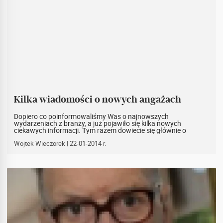
Kilka wiadomości o nowych angażach
Dopiero co poinformowaliśmy Was o najnowszych
wydarzeniach z branży, a już pojawiło się kilka nowych
ciekawych informacji. Tym razem dowiecie się głównie o
nowych współpracach starych znajomych i oprawach do
najnowszych ekranizacji.
Wojtek Wieczorek
| 22-01-2014 r.