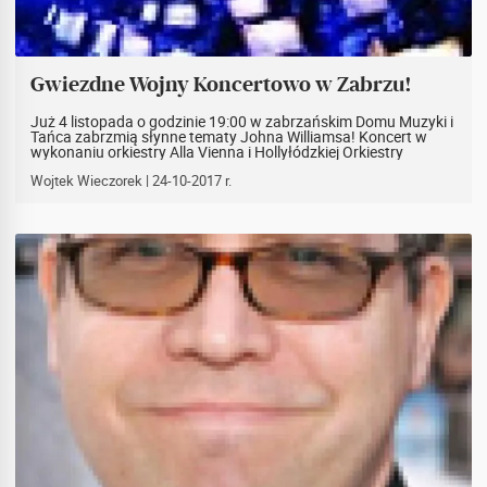
Gwiezdne Wojny Koncertowo w Zabrzu!
Już 4 listopada o godzinie 19:00 w zabrzańskim Domu Muzyki i
Tańca zabrzmią słynne tematy Johna Williamsa! Koncert w
wykonaniu orkiestry Alla Vienna i Hollyłódzkiej Orkiestry
Filmowej pod batutą Jana Niedźwieckiego zostanie
uświetniony wizualizacjami i show świetlnym. Ponadto przed
Wojtek Wieczorek
| 24-10-2017 r.
koncertem w foyer wystawione na pokaz zostaną modele
pojazdów i robotów ze świata Gwiezdnych Wojen.