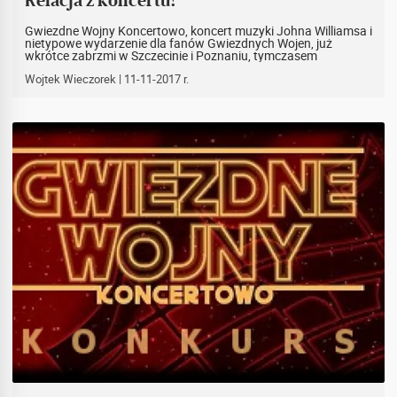
Relacja z koncertu!
Gwiezdne Wojny Koncertowo, koncert muzyki Johna Williamsa i
nietypowe wydarzenie dla fanów Gwiezdnych Wojen, już
wkrótce zabrzmi w Szczecinie i Poznaniu, tymczasem
zapraszamy do zapoznania się z naszą relacją z zabrzańskiego
koncertu!
Wojtek Wieczorek
| 11-11-2017 r.