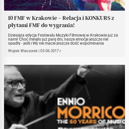
10 FMF w Krakowie – Relacja i KONKURS z
płytami FMF do wygrania!
Dziesiąta edycja Festiwalu Muzyki Filmowej w Krakowie już za
nami! Choć minęło już parę dni, nasze emocje jeszcze nie
opadły - jeśli i Wy nie macie jeszcze dość wspominania
koncertów, lub z jakichś przyczyn nie mogliście w nich
uczestniczyć, zapraszamy do zapoznania się naszą relacją! A
Wojtek Wieczorek
| 03-06-2017 r.
dzięki uprzejmości wytwórni Universal Music Polska mamy
okazję przeznaczyć na ręce czytelników aż cztery egzemplarze
okolicznościowego, festiwalowego albumu. Więcej w
rozwinięciu newsa!