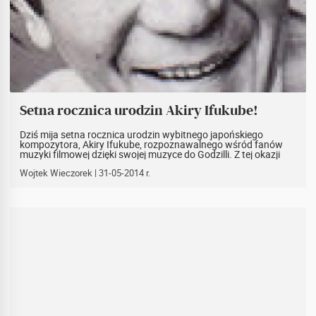
Setna rocznica urodzin Akiry Ifukube!
Dziś mija setna rocznica urodzin wybitnego japońskiego
kompozytora, Akiry Ifukube, rozpoznawalnego wśród fanów
muzyki filmowej dzięki swojej muzyce do Godzilli. Z tej okazji
portal filmmusic przygotował kilka atrakcji. Zapraszamy!
Wojtek Wieczorek
| 31-05-2014 r.