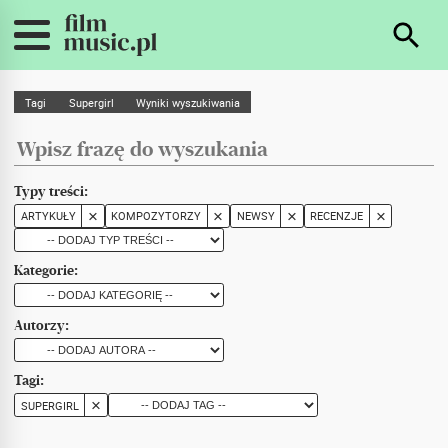
Tagi
Supergirl
Wyniki wyszukiwania
Typy treści:
ARTYKUŁY
KOMPOZYTORZY
NEWSY
RECENZJE
Kategorie:
Autorzy:
Tagi:
SUPERGIRL