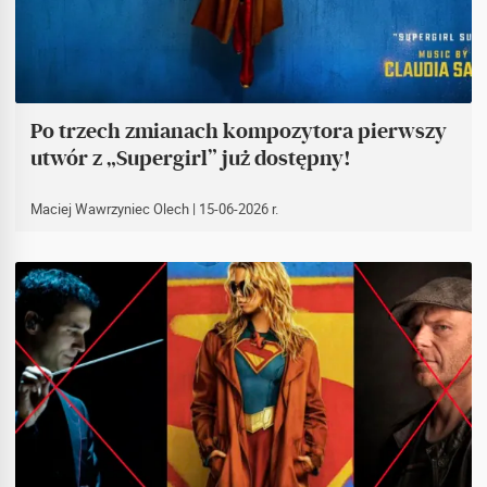
Po trzech zmianach kompozytora pierwszy
utwór z „Supergirl” już dostępny!
Maciej Wawrzyniec Olech
| 15-06-2026 r.