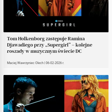
Tom Holkenborg zastępuje Ramina
Djawadiego przy „Supergirl” – kolejne
roszady w muzycznym świecie DC
Maciej Wawrzyniec Olech
| 06-02-2026 r.