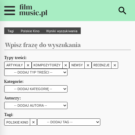
Tagi
Polskie Kino
Wyniki wyszukiwania
Typy treści:
ARTYKUŁY
KOMPOZYTORZY
NEWSY
RECENZJE
Kategorie:
Autorzy:
Tagi:
POLSKIE KINO