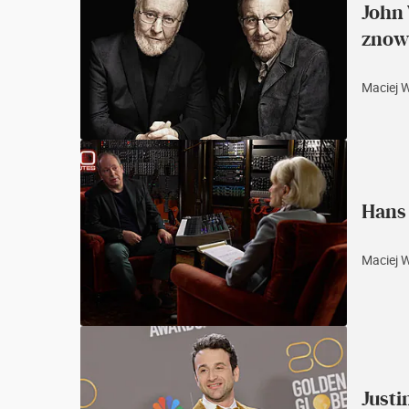
John
znow
Maciej 
Hans
Maciej 
Justi