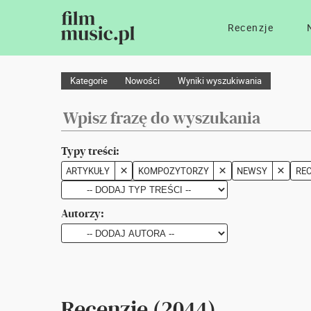
Recenzje
Kategorie
Nowości
Wyniki wyszukiwania
Typy treści:
ARTYKUŁY
KOMPOZYTORZY
NEWSY
RE
Autorzy:
Recenzje (2044)