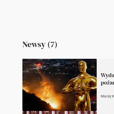
Newsy (7)
Wyda
poża
Maciej 