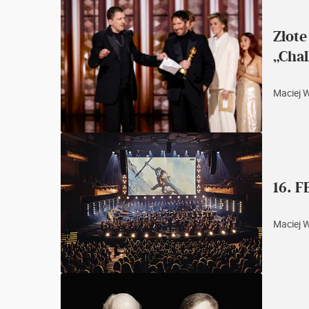
Złote
„Chal
Maciej 
16. 
Maciej 