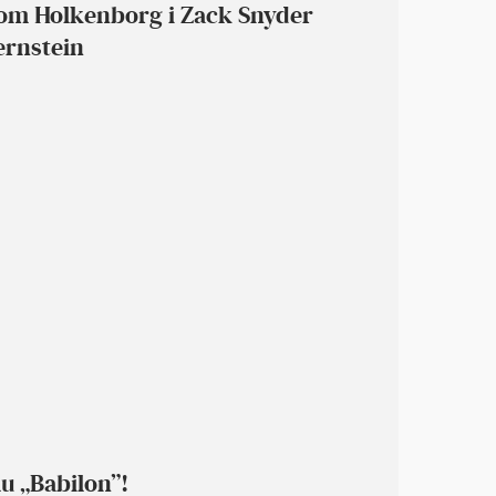
Tom Holkenborg i Zack Snyder
ernstein
u „Babilon”!