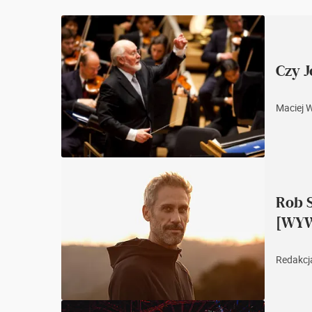
Czy J
Maciej 
Rob S
[WYW
Redakcja