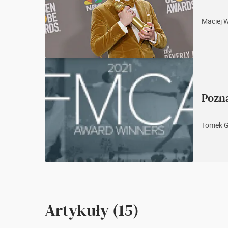
Maciej 
Pozn
Tomek 
Artykuły (15)